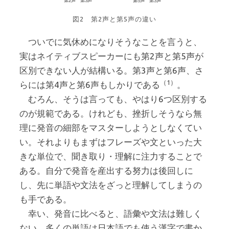
図2 第2声と第5声の違い
ついでに気休めになりそうなことを言うと、
実はネイティブスピーカーにも第2声と第5声が
区別できない人が結構いる。第3声と第6声、さ
（1）
らには第4声と第6声もしかりである
。
むろん、そうは言っても、やはり6つ区別する
のが規範である。けれども、挫折しそうなら無
理に発音の細部をマスターしようとしなくてい
い。それよりもまずはフレーズや文といった大
きな単位で、聞き取り・理解に注力することで
ある。自分で発音を産出する努力は後回しに
し、先に単語や文法をざっと理解してしまうの
も手である。
幸い、発音に比べると、語彙や文法は難しく
ない。多くの単語は日本語でも使う漢字で書か