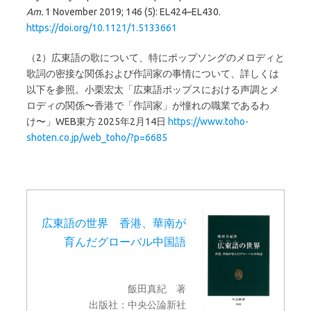
Am.
1 November 2019; 146 (5): EL424–EL430.
https://doi.org/10.1121/1.5133661
（2）広東語の歌について、特にポップソングのメロディと
歌詞の密接な関係および作詞家の事情について、詳しくは
以下を参照。小栗宏太「広東語ポップスにおける声調とメ
ロディの関係〜香港で「作詞家」が憧れの職業であるわ
け〜」WEB東方 2025年2月14日
https://www.toho-
shoten.co.jp/web_toho/?p=6685
広東語の世界 香港、華南が
育んだグローバル中国語
飯田真紀 著
出版社：中央公論新社