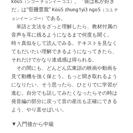
köü5
。「彼は私が好き
（ンゴー チョンイー コユ）
だ」は“
” Köü5 zhung1yi3 ngo5
佢鍾意我
（コユ チ
である。
ョンイー ンゴー）
単語と文法をざっと理解したら、教材付属の
音声を耳に残るようになるまで何度も聞く。
時々真似をして読んでみる。テキストを見なく
てもだいたい理解できるようになってきたら、
それだけでかなり達成感は得られる。
その間にも、どんどん広東語の映画や動画を
見て動機を強く保とう。もっと聞き取れるよう
になりたい、そう思ったら、ひとりでに学習が
進む。自分でも話してみたくなったらその時は
発音編の部分に戻って音の産出も正確にできる
よう、やり直せばいい。
▼入門後から中級