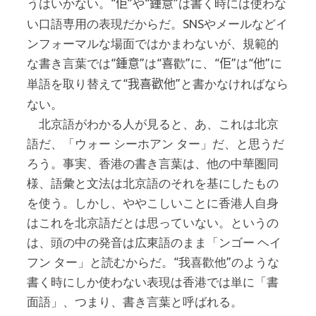
うはいかない。“
”や“
”は書く時には使わな
佢
鍾意
い口語専用の表現だからだ。SNSやメールなどイ
ンフォーマルな場面ではかまわないが、規範的
な書き言葉では“
”は“
歡”に、“
”は“
”に
鍾意
喜
佢
他
単語を取り替えて“
”と書かなければなら
我喜歡他
ない。
北京語がわかる人が見ると、あ、これは北京
語だ、「ウォー シーホアン ター」だ、と思うだ
ろう。事実、香港の書き言葉は、他の中華圏同
様、語彙と文法は北京語のそれを基にしたもの
を使う。しかし、ややこしいことに香港人自身
はこれを北京語だとは思っていない。というの
は、頭の中の発音は広東語のまま「ンゴー ヘイ
フン ター」と読むからだ。“我喜歡他”のような
書く時にしか使わない表現は香港では単に「書
面語」、つまり、書き言葉と呼ばれる。