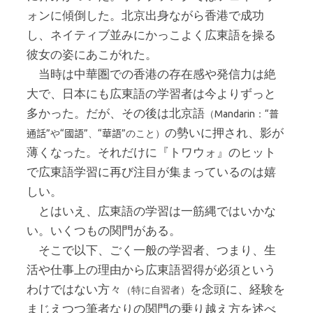
ォンに傾倒した。北京出身ながら香港で成功
し、ネイティブ並みにかっこよく広東語を操る
彼女の姿にあこがれた。
当時は中華圏での香港の存在感や発信力は絶
大で、日本にも広東語の学習者は今よりずっと
多かった。だが、その後は北京語
（Mandarin：“
普
の勢いに押され、影が
”や“
”、“
”のこと）
通話
國語
華語
薄くなった。それだけに『トワウォ』のヒット
で広東語学習に再び注目が集まっているのは嬉
しい。
とはいえ、広東語の学習は一筋縄ではいかな
い。いくつもの関門がある。
そこで以下、ごく一般の学習者、つまり、生
活や仕事上の理由から広東語習得が必須という
わけではない方々
を念頭に、経験を
（特に自習者）
まじえつつ筆者なりの関門の乗り越え方を述べ