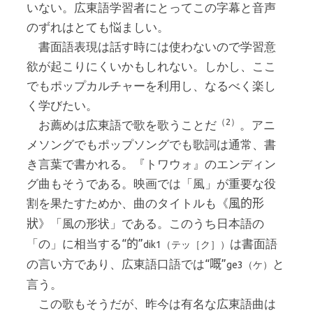
いない。広東語学習者にとってこの字幕と音声
のずれはとても悩ましい。
書面語表現は話す時には使わないので学習意
欲が起こりにくいかもしれない。しかし、ここ
でもポップカルチャーを利用し、なるべく楽し
く学びたい。
（2）
お薦めは広東語で歌を歌うことだ
。アニ
メソングでもポップソングでも歌詞は通常、書
き言葉で書かれる。『トワウォ』のエンディン
グ曲もそうである。映画では「風」が重要な役
割を果たすためか、曲のタイトルも《
風的形
》「風の形状」である。このうち日本語の
狀
「の」に相当する“
”
は書面語
的
dik1（テッ［ク］）
の言い方であり、広東語口語では“
”
と
嘅
ge3（ケ）
言う。
この歌もそうだが、昨今は有名な広東語曲は