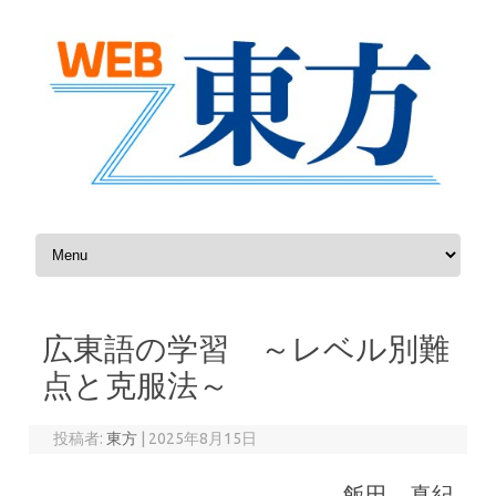
コンテンツへスキップ
広東語の学習 ～レベル別難
点と克服法～
投稿者:
東方
|
2025年8月15日
飯田 真紀