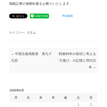
掲載記事の無断転載をお断りいたします。
Pocket
カテゴリー:
コラム
投稿ナビゲーション
←
中国古版画散策 第九十
戦後80年の節目に考える
九回
「引揚げ」の記憶と現代日
本
→
2026年8月
月
火
水
木
金
土
日
1
2