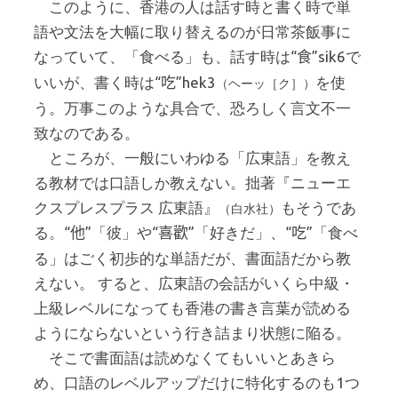
このように、香港の人は話す時と書く時で単
語や文法を大幅に取り替えるのが日常茶飯事に
なっていて、「食べる」も、話す時は“
”sik6で
食
いいが、書く時は“
”hek3
を使
吃
（ヘーッ［ク］）
う。万事このような具合で、恐ろしく言文不一
致なのである。
ところが、一般にいわゆる「広東語」を教え
る教材では口語しか教えない。拙著『ニューエ
クスプレスプラス 広東語』
もそうであ
（白水社）
る。“
”「彼」や“
”「好きだ」、“
”「食べ
他
喜歡
吃
る」はごく初歩的な単語だが、書面語だから教
えない。 すると、広東語の会話がいくら中級・
上級レベルになっても香港の書き言葉が読める
ようにならないという行き詰まり状態に陥る。
そこで書面語は読めなくてもいいとあきら
め、口語のレベルアップだけに特化するのも1つ