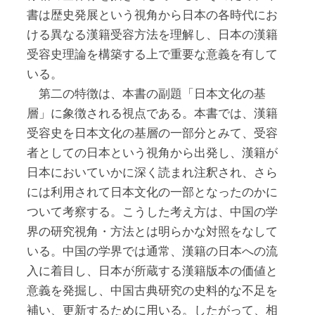
書は歴史発展という視角から日本の各時代にお
ける異なる漢籍受容方法を理解し、日本の漢籍
受容史理論を構築する上で重要な意義を有して
いる。
第二の特徴は、本書の副題「日本文化の基
層」に象徴される視点である。本書では、漢籍
受容史を日本文化の基層の一部分とみて、受容
者としての日本という視角から出発し、漢籍が
日本においていかに深く読まれ注釈され、さら
には利用されて日本文化の一部となったのかに
ついて考察する。こうした考え方は、中国の学
界の研究視角・方法とは明らかな対照をなして
いる。中国の学界では通常、漢籍の日本への流
入に着目し、日本が所蔵する漢籍版本の価値と
意義を発掘し、中国古典研究の史料的な不足を
補い、更新するために用いる。したがって、相