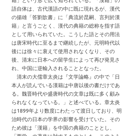
籍」という形で広く知られている。「漢籍」の
語自体は、古代漢語の中に既に現れるが、漢代
の揚雄「答劉歆書」に「典流於昆嗣、言列於漢
籍」と言うごとく、漢代の典籍の総称を指す語
として用いられていた。こうした語とその用法
は唐宋時代に至るまで継続したが、元明時代以
後には徐々に衰えて使用されなくなり、その
後、清末に日本への留学生によって再び発見さ
れ、中国に逆輸入されることとなった。
清末の大儒章太炎は『文学論略』の中で「日
本人が読んでいる漢籍は中唐以後の書だけであ
る。魏晋時代や盛唐時代の文章は既に多く顧み
られなくなっている。」と述べている。章太炎
は1899年より数度にわたって渡日しており、明
治時代の日本の学界の影響を受けていた。その
ため彼は「漢籍」を中国の典籍のこととし、