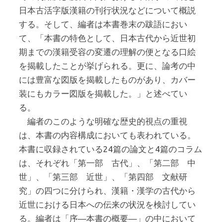
日本古活字版漢籍の刊行状況などについて概説
する。そして、編者は本書巻末の跋語におい
て、「本書の特色として、日本古代から近世初
期までの漢籍受容の変遷の理解の便となる口絵
を揭載したことが挙げられる。更に、論考の中
には豊富な図版を揭載したものがあり、カバー
装にもカラー図版を揭載した。」と述べてい
る。
編者のこのような明確な歴史的視点の重視
は、本書の内容構成においても表われている。
本書に収録されている24篇の論文と4篇のコラム
は、それぞれ「第一部 古代」、「第二部 中
世」、「第三部 近世」、「第四部 文献研
究」の四つに分けられ、漢籍・漢学の古代から
近世における日本への伝来の状況を検討してい
る。編者は「序―本書の概要―」の中において