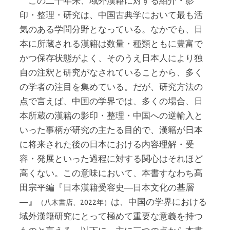
この二十年来、域外漢籍に対する紹介・影
印・整理・研究は、中国古典学において最も活
気のある学問分野となっている。なかでも、日
本に所蔵される漢籍は数量・種類ともに豊富で
かつ保存状態がよく、そのうえ日本人により独
自の注釈と研究がなされていることから、多く
の学者の注目を集めている。だが、研究方法の
点で言えば、中国の学界では、多くの場合、日
本所蔵の漢籍の影印・整理・中国への逆輸入と
いった事柄が研究の主たる目的で、漢籍が日本
に将来された後の日本における内容理解・受
容・発展といった過程に対する関心はそれほど
高くない。この意味において、本書すなわち髙
田宗平編『日本漢籍受容史―日本文化の基層
―』
は、中国の学界における
（八木書店、2022年）
域外漢籍研究にとって極めて重要な意義を持つ