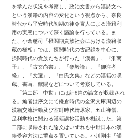
を学んだ状況を考察し、政治文書から漢詩文へ
という漢籍の内容の変化という視点から、奈良
時代から平安時代初期の律令官人による漢籍利
用の実態について深く議論を行っている。ま
た、小倉慈司「摂関期貴族社会における漢籍収
蔵の様相」では、摂関時代の古記録を中心に、
摂関時代の貴族たちが行った『漢書』、『淮南
子』、『古文尚書』、『楽毅論』、『御注孝
経』、『文選』、『白氏文集』などの漢籍の収
蔵、書写、献賜などについて考察している。
「第二部 中世」には計6篇の論文が収録され
る。編者は序文にて鎌倉時代の金沢文庫周辺の
漢籍交流活動及び室町時代清原家、五山禅僧、
足利学校に関わる漢籍講抄活動を概説した。第
二部に収録された論文はいずれも中世日本の漢
籍受容方法に重点を置いている。小川剛生「韻