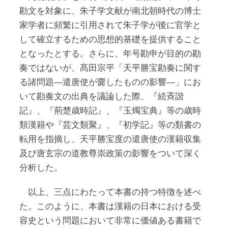
勘文を対象に、朱子学文献が南北朝時代の博士
家学者に頻繁に引用されて朱子学が後に官学と
して確立するための思想的基礎を提供すること
となったとする。さらに、年号勘申が目的の勘
奏ではないが、髙田宗平「天平勝宝勘奏に関す
る諸問題―遣唐使が齎したものの影響―」にお
いて勘奏文の出典を議論した際、『続斉諧
記』、『荊楚歳時記』、『玉燭宝典』等の歳時
類漢籍や『芸文類聚』、『初学記』等の類書の
転用を指摘し、天平勝宝度の遣唐使の漢籍収集
及び唐玄宗の道教尊崇政策の影響をついて深く
分析した。
以上、三点にわたって本書の持つ特徴を述べ
た。このように、本書は漢籍の日本における受
容史という問題において非常に価値ある書籍で