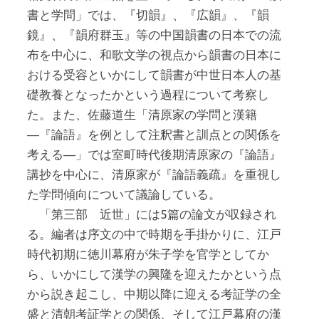
書と学問」では、『切韻』、『広韻』、『韻
鏡』、『韻府群玉』等の中国韻書の日本での流
布を中心に、和歌文学の視点から韻書の日本に
おける受容といかにして韻書が中世日本人の基
礎教養となったかという過程について考察し
た。また、佐藤道生「清原家の学問と漢籍
―『論語』を例として注釈書と訓点との関係を
考える―」では室町時代後期清原家の『論語』
講抄を中心に、清原家が『論語義疏』を重視し
た学問傾向について議論している。
「第三部 近世」には5篇の論文が収録され
る。編者は序文の中で時期を手掛かりに、江戸
時代初期に徳川幕府が朱子学を官学としてか
ら、いかにして漢学の興隆を迎えたかという点
から説き起こし、中期以降に迎える考証学の全
盛と清朝考証学との関係、そして江戸幕府の漢