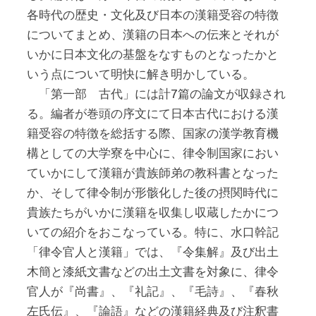
各時代の歴史・文化及び日本の漢籍受容の特徴
についてまとめ、漢籍の日本への伝来とそれが
いかに日本文化の基盤をなすものとなったかと
いう点について明快に解き明かしている。
「第一部 古代」には計7篇の論文が収録され
る。編者が巻頭の序文にて日本古代における漢
籍受容の特徴を総括する際、国家の漢学教育機
構としての大学寮を中心に、律令制国家におい
ていかにして漢籍が貴族師弟の教科書となった
か、そして律令制が形骸化した後の摂関時代に
貴族たちがいかに漢籍を収集し収蔵したかにつ
いての紹介をおこなっている。特に、水口幹記
「律令官人と漢籍」では、『令集解』及び出土
木簡と漆紙文書などの出土文書を対象に、律令
官人が『尚書』、『礼記』、『毛詩』、『春秋
左氏伝』、『論語』などの漢籍経典及び注釈書