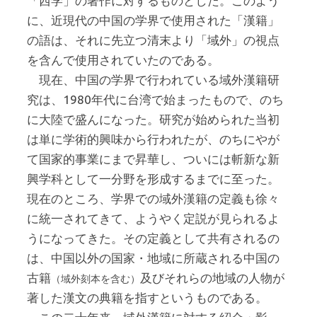
「西学」の著作に対するものとした。このよう
に、近現代の中国の学界で使用された「漢籍」
の語は、それに先立つ清末より「域外」の視点
を含んで使用されていたのである。
現在、中国の学界で行われている域外漢籍研
究は、1980年代に台湾で始まったもので、のち
に大陸で盛んになった。研究が始められた当初
は単に学術的興味から行われたが、のちにやが
て国家的事業にまで昇華し、ついには斬新な新
興学科として一分野を形成するまでに至った。
現在のところ、学界での域外漢籍の定義も徐々
に統一されてきて、ようやく定説が見られるよ
うになってきた。その定義として共有されるの
は、中国以外の国家・地域に所蔵される中国の
古籍
及びそれらの地域の人物が
（域外刻本を含む）
著した漢文の典籍を指すというものである。