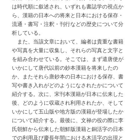
は時代順に叙述され、いずれも書誌学の視点か
ら、漢籍の日本への将来と日本における保存・
流通・書写・注釈・刊行などの歴史について分
析している。
また、当該文章において、編者は貴重な書籍
や写真を大量に収集し、それらの写真と文字と
を組み合わせている。そこでは、まず遣唐使が
いかにして唐代以前の鈔本漢籍を将来したの
か、またそれら唐鈔本の日本における保存、書
写や書き入れがどのようになされたかについて
紹介する。次に、宋刊本漢籍が日本に伝来した
後、どのように収蔵され利用されたか、そして
いかにして五山版や地方版の漢籍が登場したか
について紹介する。最後に、文禄の役の際に李
氏朝鮮から伝来した朝鮮版漢籍と銅活字の日本
での利用及び慶長年間における木活字の出現と