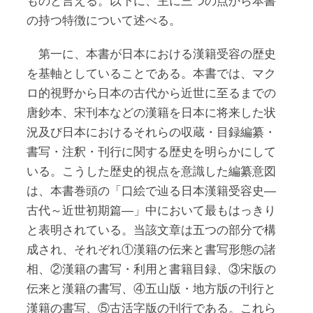
ものと言える。以下に、主に三つの点から本書
の持つ特徴について述べる。
第一に、本書が日本における漢籍受容の歴史
を基軸としていることである。本書では、マク
ロ的視野から日本の古代から近世に至るまでの
唐鈔本、宋刊本などの漢籍を日本に将来した状
況及び日本におけるそれらの収蔵・目録編纂・
書写・注釈・刊行に関する歴史を明らかにして
いる。こうした歴史的視点を意識した編纂意図
は、本書巻頭の「口絵で辿る日本漢籍受容史―
古代～近世初期篇―」中において最もはっきり
と表明されている。当該文章は五つの部分で構
成され、それぞれ①漢籍の伝来と書写形態の諸
相、②漢籍の書写・利用と書籍目録、③宋版の
伝来と漢籍の書写、④五山版・地方版の刊行と
漢籍の書写、⑤古活字版の刊行である。これら