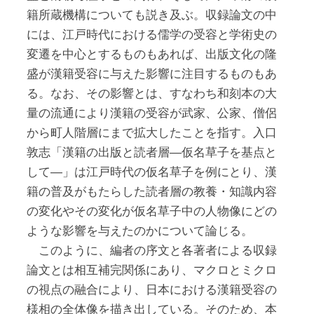
籍所蔵機構についても説き及ぶ。収録論文の中
には、江戸時代における儒学の受容と学術史の
変遷を中心とするものもあれば、出版文化の隆
盛が漢籍受容に与えた影響に注目するものもあ
る。なお、その影響とは、すなわち和刻本の大
量の流通により漢籍の受容が武家、公家、僧侶
から町人階層にまで拡大したことを指す。入口
敦志「漢籍の出版と読者層―仮名草子を基点と
して―」は江戸時代の仮名草子を例にとり、漢
籍の普及がもたらした読者層の教養・知識内容
の変化やその変化が仮名草子中の人物像にどの
ような影響を与えたのかについて論じる。
このように、編者の序文と各著者による収録
論文とは相互補完関係にあり、マクロとミクロ
の視点の融合により、日本における漢籍受容の
様相の全体像を描き出している。そのため、本