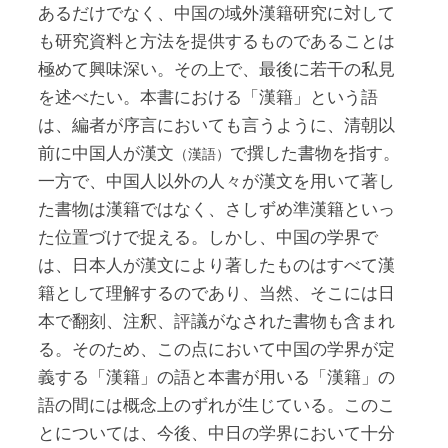
あるだけでなく、中国の域外漢籍研究に対して
も研究資料と方法を提供するものであることは
極めて興味深い。その上で、最後に若干の私見
を述べたい。本書における「漢籍」という語
は、編者が序言においても言うように、清朝以
前に中国人が漢文
で撰した書物を指す。
（漢語）
一方で、中国人以外の人々が漢文を用いて著し
た書物は漢籍ではなく、さしずめ準漢籍といっ
た位置づけで捉える。しかし、中国の学界で
は、日本人が漢文により著したものはすべて漢
籍として理解するのであり、当然、そこには日
本で翻刻、注釈、評議がなされた書物も含まれ
る。そのため、この点において中国の学界が定
義する「漢籍」の語と本書が用いる「漢籍」の
語の間には概念上のずれが生じている。このこ
とについては、今後、中日の学界において十分