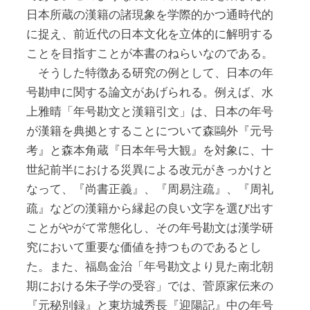
日本所蔵の漢籍の諸現象を学際的かつ通時代的
に捉え、前近代の日本文化を立体的に解明する
ことを目指すことが本書のねらいなのである。
そうした特徴ある研究の例として、日本の年
号勘申に関する論文があげられる。例えば、水
上雅晴「年号勘文と漢籍引文」は、日本の年号
が漢籍を典拠とすることについて森鷗外『元号
考』と森本角蔵『日本年号大観』を対象に、十
世紀前半における災異による改元がきっかけと
なって、『尚書正義』、『周易注疏』、『周礼
疏』などの漢籍から縁起の良い文字を選び出す
ことがやがて常態化し、その年号勘文は漢学研
究において重要な価値を持つものであるとし
た。また、福島金治「年号勘文より見た南北朝
期における朱子学の受容」では、菅原家伝来の
『元秘別録』と東坊城秀長『迎陽記』中の年号