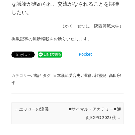
な議論が進められ、交流がなされることを期待
したい。
（かく・せつに 陝西師範大学）
掲載記事の無断転載をお断りいたします。
Pocket
カテゴリー:
書評
タグ:
日本漢籍受容史
,
漢籍
,
郭雪妮
,
髙田宗
平
投稿ナビゲーション
←
エッセーの流儀
■サイマル・アカデミー■ 通
翻EXPO 2023秋
→