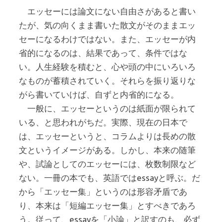
エッセーには論文にない自由さがあると書い
たが、気の向くまま書いた散文がそのままエッ
セーになるわけではない。また、エッセーが内
省的になるのは、結果であって、条件ではな
い。人生経験を積むと、心や頭の中にいろいろ
なものが蓄積されていく。それらを振り返りな
がら書いていけば、自ずと内省的になる。
一般に、エッセーというのは紙面が限られて
いる、と思われがちだ。実際、現在の日本で
は、エッセーというと、コラムよりは長めの散
文というイメージがある。しかし、本来の随筆
や、試論としてのエッセーには、枚数制限など
ない。一冊の本でも、英語ではessayと呼ぶ。だ
から「エッセー集」というのは形容矛盾であ
り、本来は「短編エッセー集」とすべきであろ
う。従って、essayを「小論」と訳すのも、必ず