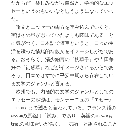
たからだ。楽しみながら自然と、学術的なエッ
セーというのもいいなと思うようになっていっ
た。
論文とエッセーの両方を読み込んでいくと、
実はその境が思っていたよりも曖昧であること
に気がつく。日本語で随筆というと、日々の生
活を綴った情緒的な散文をイメージしがちであ
る。おそらく、清少納言の『枕草子』や吉田兼
好の『徒然草』などがイメージされるからであ
ろう。日本ではすでに平安中期から存在してい
る文学のジャンルと言える。
欧州でも、内省的な文学のジャンルとしての
エッセーの起源は、モンテーニュの『エセー』
まで遡ると言われている。フランス語の
（1588）
essaiの原義は「試み」であり、英語のessayも
trialの意味合いが強く、「試論」と訳されること