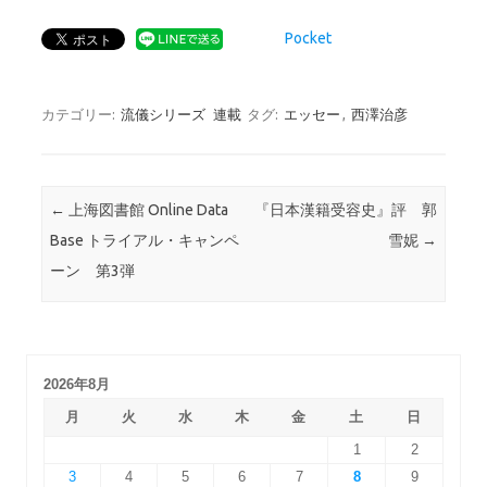
Pocket
カテゴリー:
流儀シリーズ
連載
タグ:
エッセー
,
西澤治彦
投稿ナビゲーション
←
上海図書館 Online Data
『日本漢籍受容史』評 郭
Base トライアル・キャンペ
雪妮
→
ーン 第3弾
2026年8月
月
火
水
木
金
土
日
1
2
3
4
5
6
7
8
9