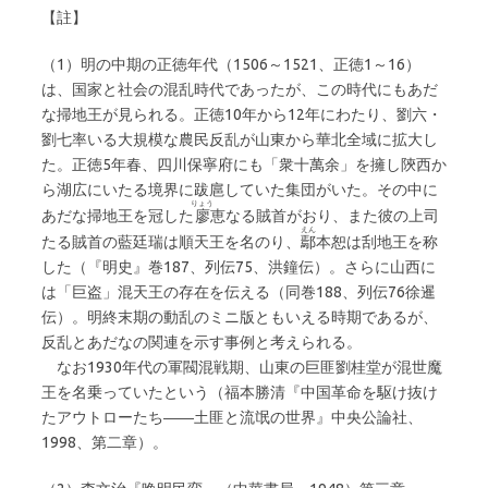
【註】
（1）明の中期の正徳年代（1506～1521、正徳1～16）
は、国家と社会の混乱時代であったが、この時代にもあだ
な掃地王が見られる。正徳10年から12年にわたり、劉六・
劉七率いる大規模な農民反乱が山東から華北全域に拡大し
た。正徳5年春、四川保寧府にも「衆十萬余」を擁し陝西か
ら湖広にいたる境界に跋扈していた集団がいた。その中に
りょう
あだな掃地王を冠した
廖
恵なる賊首がおり、また彼の上司
えん
たる賊首の藍廷瑞は順天王を名のり、
鄢
本恕は刮地王を称
した（『明史』巻187、列伝75、洪鐘伝）。さらに山西に
は「巨盗」混天王の存在を伝える（同巻188、列伝76徐暹
伝）。明終末期の動乱のミニ版ともいえる時期であるが、
反乱とあだなの関連を示す事例と考えられる。
なお1930年代の軍閥混戦期、山東の巨匪劉桂堂が混世魔
王を名乗っていたという（福本勝清『中国革命を駆け抜け
たアウトローたち――土匪と流氓の世界』中央公論社、
1998、第二章）。