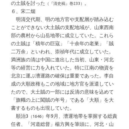
の土賊を討った
。
（『清史稿』巻233）
６、宋二烟
明清交代期、明の地方官や支配層が踏み込む
ことができない大土賊の支配地域が、山東西南
部の農村から山岳地帯に成立していた。これら
の土賊は「積年の巨寇」「十余年の老巣」「賊
二万余」といわれ、崇禎年代に成立していた。
満洲族の清は中国に進出した当初、山東・河北
等の経営に力を入れていた。特に江南の物資を
北京に運ぶ漕運路の確保は重要であった。李自
成の大順政権もこの地域に地方官を派遣してい
たので、大土賊の一部には反清の意味を込めて
「旗幟の上に闖賊の年号」である「大順」を大
書するものも出現していた。
順治3
年9月、漕運地帯を掌握する総責
（1646）
任者、「河道総督」楊方興を筆頭に、河北・山