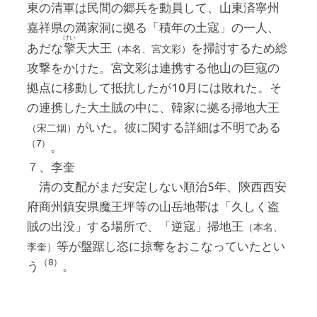
東の清軍は民間の郷兵を動員して、山東済寧州
嘉祥県の満家洞に拠る「積年の土寇」の一人、
けい
あだな
擎
天大王
を掃討するため総
（本名、宮文彩）
攻撃をかけた。宮文彩は連携する他山の巨寇の
拠点に移動して抵抗したが10月には敗れた。そ
の連携した大土賊の中に、韓家に拠る掃地大王
がいた。彼に関する詳細は不明である
（宋二烟）
（7）
。
７、李奎
清の支配がまだ安定しない順治5年、陝西西安
府商州鎮安県魔王坪等の山岳地帯は「久しく盗
賊の出没」する場所で、「逆寇」掃地王
（本名、
等が盤踞し恣に掠奪をおこなっていたとい
李奎）
（8）
う
。