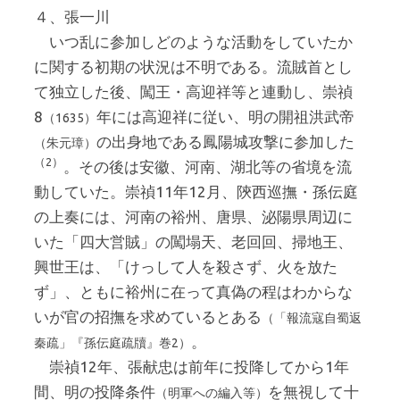
４、張一川
いつ乱に参加しどのような活動をしていたか
に関する初期の状況は不明である。流賊首とし
て独立した後、闖王・高迎祥等と連動し、崇禎
8
年には高迎祥に従い、明の開祖洪武帝
（1635）
の出身地である鳳陽城攻撃に参加した
（朱元璋）
（2）
。その後は安徽、河南、湖北等の省境を流
動していた。崇禎11年12月、陝西巡撫・孫伝庭
の上奏には、河南の裕州、唐県、泌陽県周辺に
いた「四大営賊」の闖塌天、老回回、掃地王、
興世王は、「けっして人を殺さず、火を放た
ず」、ともに裕州に在って真偽の程はわからな
いが官の招撫を求めているとある
（「報流寇自蜀返
。
秦疏」『孫伝庭疏牘』巻2）
崇禎12年、張献忠は前年に投降してから1年
間、明の投降条件
を無視して十
（明軍への編入等）