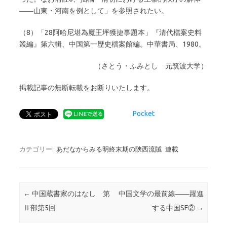
――山東・河南を例として」を参照されたい。
（8）「28阿哈尼堪為魔王坪獲捷事題本」『清代檔案史料
叢編』第六輯、中国第一歴史檔案館編。中華書局、1980。
（さとう・ふみとし 元筑波大学）
掲載記事の無断転載をお断りいたします。
Pocket
カテゴリー:
あだなからみる明終末期の陝西流賊
連載
投稿ナビゲーション
←
中国蔵書家のはなし 第
中国文学の最前線――躍進
Ⅱ部第5回
する中国SF②
→