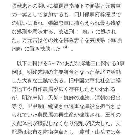
張献忠との闘いに楊嗣昌指揮下で参謀万元吉軍
の一翼として参加するも、四川保寧府梓潼県で
の戦いに敗れ、張献忠軍に捕らえられ最も残酷
な処刑を意味する、凌遅刑
に処され
（「剮」）
た。万元吉はその死を憐み妻子を夷陵県
（湖広荊
（4）
に置き扶助した
。
州府）
以下に掲げる5～7のあだな掃地王に関する3事
例は、明終末期の主要舞台となった華北で活動
した大きな土賊である。旧中国の華北社会は経
営地主や自作農層が広く存在したといわれる
が、明終末期、天災・飢饉の連続、清朝の侵出
等で、里甲制に編成され過重な賦役を担当させ
られていた農民層の再生産が破壊され、王朝の
支配体制が機能しなくなり混乱が拡大した。支
配層は都市を防衛拠点とし、農村・山岳では各