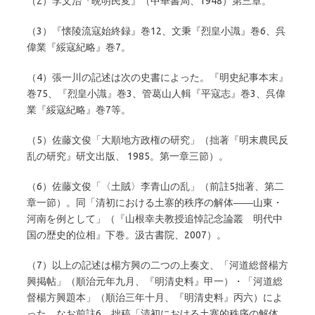
（2）李文治『晩明民変』（中華書局、1948）第三章。
（3）『懐陵流寇始終録』巻12、文秉『烈皇小識』巻6、呉
偉業『綏寇紀略』巻7。
（4）張一川の記述は次の史書によった。『明史紀事本末』
巻75、『烈皇小識』巻3、管葛山人輯『平寇志』巻3、呉偉
業『綏寇紀略』巻7等。
（5）佐藤文俊「大順地方政権の研究」（拙著『明末農民反
乱の研究』研文出版、 1985。第一章三節）。
（6）佐藤文俊「〈土賊〉李青山の乱」（前註5拙著、第二
章一節）。同「清初における土寨的秩序の解体――山東・
河南を例として」（『山根幸夫教授追悼記念論叢 明代中
国の歴史的位相』下巻。汲古書院、2007）。
（7）以上の記述は楊方興の二つの上奏文、「河道総督楊方
興掲帖」（順治元年九月、『明清史料』甲一）・「河道総
督楊方興題本」（順治三年十月、『明清史料』丙六）によ
った。なお前註6、拙稿「清初における土寨的秩序の解体