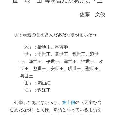
“世” “地” “山”等を含んだあだな・上
佐藤 文俊
まず表題の意を含んだあだな事例を示そう。
「地」：掃地王、不著地
「世」：争世王、闖世王、乱世王、混世
王、渾世王、平世王、掌世王、治世王、改
世王、整世王、安世王、哄世王、聖世王、
興世王
「山」：満山紅
「江」：過江王
列挙したあだなからも、
第十回
の〈天字を含
むあだな例〉と同様、熟語となっている用語を