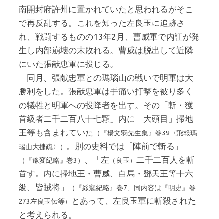
南開封府許州に置かれていたと思われるがそこ
で再反乱する。これを知った左良玉に追跡さ
れ、戦闘するものの13年2月、曹威軍で内訌が発
生し内部崩壊の末敗れる。曹威は脱出して近隣
にいた張献忠軍に投じる。
同月、張献忠軍との瑪瑙山の戦いで明軍は大
勝利をした。張献忠軍は手痛い打撃を被り多く
の犠牲と明軍への投降者を出す。その「斬・獲
首級者二千二百八十七顆」内に「大頭目」掃地
王等も含まれていた
（『楊文弱先生集』巻39〈飛報瑪
。別の史料では「陣前で斬る」
瑙山大捷疏〉）
、「左
二千二百人を斬
（『豫変紀略』巻3）
（良玉）
首す。内に掃地王・曹威、白馬・鄧天王等十六
級、皆賊将」
（『綏寇紀略』巻7、同内容は『明史』巻
とあって、左良玉軍に斬殺された
273左良玉伝等）
と考えられる。