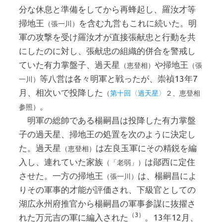
分な休息と準備をしてから再蜂起し、羅汝才等
掃地王
を含む九営もこれに続いた。明
（張一川）
軍の攻撃を受け羅汝才が直接張献忠と行動を共
にしたのに対し、張献忠の組織的併合を警戒し
ていた有力掌盤子、過天星
や掃地王
（恵登相）
（張
等八営は各々明軍と戦ったが、崇禎13年7
一川）
月、相次いで投降した
（
第十回〈過天星〉
２、恵登相
。
参照）
明軍の総帥である楊嗣昌は投降した有力掌盤
子の過天星、掃地王の処置を次のように決定し
た。過天星
は左良玉軍にその精鋭を編
（恵登相）
入し、連れていた家族
は鄖西に定住
（「老弱」）
させた。一方の掃地王
は、楊嗣昌によ
（張一川）
りその軍事的才能が評価され、下級官としての
湖広永州府推官から楊嗣昌の軍事参謀に抜擢さ
（3）
れた万元吉の軍に編入された
。13年12月、