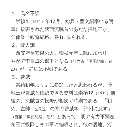
１、氏名不詳
崇禎4
年12月、総兵・曹文詔率いる明
（1631）
軍に殺害された陝西流賊首のあだな掃地王が、
呉偉業『綏寇紀略』巻1に見られる。
２、聞人訓
西安府長安県の人。崇禎元年に乱に加わり、
やがて李自成の部下となる
（計六奇『明季北略』巻
が、詳細は不明である。
23）
３、曹威
崇禎初年より乱に参加したと思われるが、掃
地王が曹威と確認できる史料は崇禎12
前
（1639）
後の、流賊首の投降が相次ぐ時期である。「初
め、左帥
の降将曹威等、許州に反す」
（左良玉）
とあって、明の有力軍閥左
（鄭廉『豫変紀略』巻3）
良玉に投降しその軍に編成され、彼の居地、河