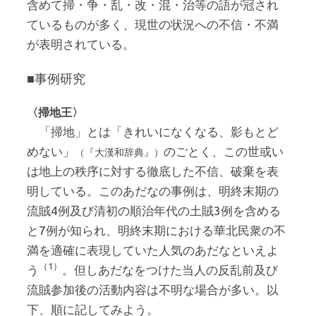
含めて掃・争・乱・改・混・治等の語が冠され
ているものが多く、現世の状況への不信・不満
が表明されている。
■事例研究
〈掃地王〉
「掃地」とは「きれいになくなる、影もとど
めない」
のごとく、この世或い
（『大漢和辞典』）
は地上の秩序に対する徹底した不信、破棄を表
明している。このあだなの事例は、明終末期の
流賊4例及び清初の順治年代の土賊3例を含める
と7例が知られ、明終末期における華北民衆の不
満を適確に表現していた人気のあだなといえよ
（1）
う
。但しあだなをつけた当人の反乱前及び
流賊参加後の活動内容は不明な場合が多い。以
下、順に記してみよう。