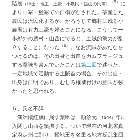
（5）
階層
に
（紳士・地主・土豪・小農民・鉱山の民等）
より山寨・堡寨での自衛がなされた。破産した
農民は流民化するが、かろうじて郷村に残る小
農層は有力土豪を頼ることになる。こうして一
歩郊外の農村・山岳にでると、土賊的勢力が乱
（6）
立することになった
。なお流賊があだなを
つけるのは、その出身と出自をカムフラ－ジュ
する意味を含んでいたことは
第二回
で述べた。
一定地域で活動する土賊首の場合、その出自・
出身は自明であり、むしろ権威付けの意味が強
かったと思われる。
５、氏名不詳
満洲鑲紅旗に属す葉臣は、順治元
年に
（1644）
入関し山西を鎮撫する。ついで現在の河北省真
定府定州に到り、掃地王を名乗る地方反乱集団