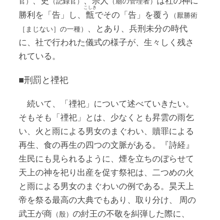
、史
、宗人
は社の神に
官）
（記録官）
（廟の管理者）
こしき
勝利を「告」し、
甑
でその「告」を覆う
（厭勝術
、とあり、兵刑未分の時代
［まじない］の一種）
に、社で行われた儀式の様子が、生々しく残さ
れている。
■刑罰と禋祀
続いて、「禋祀」について述べていきたい。
そもそも「禋祀」とは、少なくとも昇雲の雨乞
い、火と雨による男女のまぐわい、贖罪による
再生、食の再生の四つの文脈がある。『詩経』
生民にも見られるように、煙を立ちのぼらせて
天上の神を祀り出産を促す祭祀は、二つめの火
と雨による男女のまぐわいの例である。昊天上
帝を祭る最高の大典でもあり、取り分け、 周の
武王が商
の紂王の不敬を糾弾した際に、
（殷）