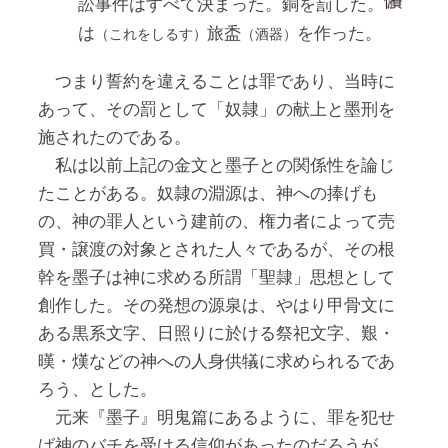
訟事件はすべて決まった。銅を罰した。
は
旅盉
を作った。
（これをしるす）
（酒器）
つまり誓約を違えることは罪であり、当時に
あって、その罰として「奴隷」の献上と墨刑を
施されたのである。
私は以前上記の金文と墨子との関係性を論じ
たことがある。奴隷の淵源は、神への捧げも
の、神の罪人という建前の、権力者によって売
買・譲渡の対象とされた人々であるが、その根
幹を墨子は神に求める所謂「聖隷」思想として
創作した。その発想の源泉は、やはり甲骨文に
ある黒系文字、日照りに於ける祭祀文字、艱・
暵・熯などの神への人身供犠に求められるであ
ろう、とした。
元来『墨子』明鬼篇にあるように、罪を犯せ
ば神のバチを受ける信仰があったのだろうが、