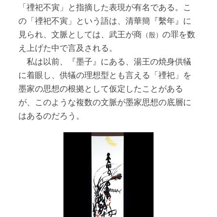
「禋祀不寅」と指摘した表現が有名である。こ
の「禋祀不寅」という語は、清華簡『繫年』に
見られ、文脈としては、武王が商
の罪を数
（殷）
え上げた中で言及される。
私は以前、『墨子』にある、湯王の焼身供犠
に着眼し、供犠の理想型とも言える「禋祀」を
墨家の思想の根拠として仮定したことがある
が、このような複数の文脈が墨家思想の底層に
はあるのだろう。