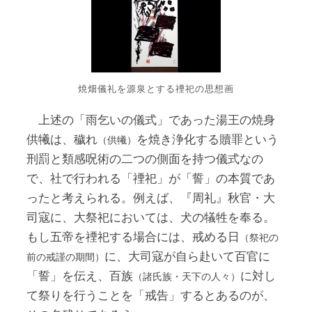
焼畑儀礼を源泉とする禋祀の思想画
上述の「雨乞いの儀式」であった湯王の焼身
供犧は、穢れ
を焼き浄化する贖罪という
（供犧）
刑罰と類感呪術の二つの側面を持つ儀式なの
で、社で行われる「禋祀」が「誓」の本質であ
ったと考えられる。例えば、『周礼』秋官・大
司寇に、大祭祀においては、犬の犠牲を奉る。
もし五帝を禋祀する場合には、戒める日
（祭祀の
に、大司寇が自ら赴いて百官に
前の戒謹の期間）
「誓」を伝え、百族
に対し
（諸氏族・天下の人々）
て祭りを行うことを「戒告」するとあるのが、