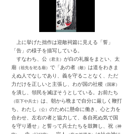
上に挙げた拙作は迎敵祠篇に見える「誓」
「告」の様子を描写している。
すなわち、公
が白の礼服をまとい、太
（君主）
廟
で「あの者
は道をわきま
（祖先を祀る廟）
（敵）
えぬ人でなしであり、義を守ることなく、ただ
力だけを正しいと主張し、わが国の社稷
（国家）
を潰し、領民を滅ぼそうとしている。お前たち
は、朝から晩まで自分に厳しく鞭打
（臣下や兵士）
ち、わたし
のために懸命に働き、心と力を
（公）
合わせ、左右の者と協力して、各自死ぬ気で国
を守り通せ」と誓って兵士たちを鼓舞し、祝
（神