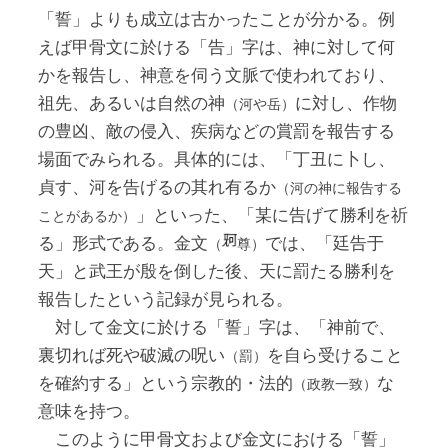
「誓」よりも成立は古かったことが分かる。例
えば甲骨文に於ける「告」字は、神に対して何
かを報告し、神意を伺う文脈で使われており、
祖先、あるいは自然の神
に対し、作物
（河や岳）
の豊凶、敵の侵入、疾病などの賞罰を報告する
場面でみられる。具体的には、「丁丑に卜し、
貞す、河を告げるの其れ有るか
（河の神に報告する
」といった、「某に告げて勝利を祈
ことがあるか）
る」形式である。金文
では、「廷告于
（
尊）
天」と武王が殷を倒した後、天に罰たる勝利を
報告したという記録が見られる。
対して金文に於ける「誓」字は、「神前で、
裏切れば死や破滅の呪い
を自ら受けること
（罰）
を確約する」という宗教的・法的
な
（政教一致）
意味を持つ。
このように甲骨文および金文における「誓」