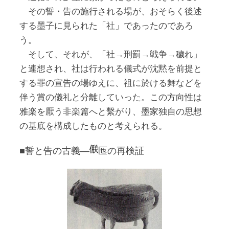
その誓・告の施行される場が、おそらく後述
する墨子に見られた「社」であったのであろ
う。
そして、それが、「社→刑罰→戦争→穢れ」
と連想され、社は行われる儀式が沈黙を前提と
する罪の宣告の場ゆえに、祖に於ける舞などを
伴う賞の儀礼と分離していった。この方向性は
雅楽を厭う非楽篇へと繫がり、墨家独自の思想
の基底を構成したものと考えられる。
■誓と告の古義―
匜の再検証