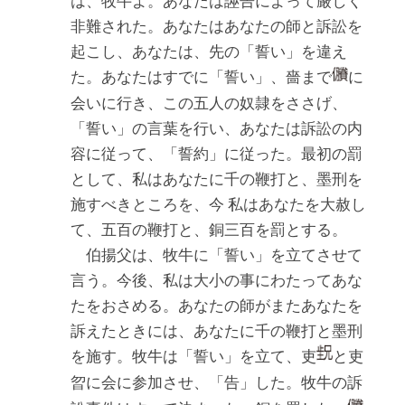
は、牧牛よ。あなたは誣告によって厳しく
非難された。あなたはあなたの師と訴訟を
起こし、あなたは、先の「誓い」を違え
た。あなたはすでに「誓い」、嗇まで
に
会いに行き、この五人の奴隷をささげ、
「誓い」の言葉を行い、あなたは訴訟の内
容に従って、「誓約」に従った。最初の罰
として、私はあなたに千の鞭打と、墨刑を
施すべきところを、今 私はあなたを大赦し
て、五百の鞭打と、銅三百を罰とする。
伯揚父は、牧牛に「誓い」を立てさせて
言う。今後、私は大小の事にわたってあな
たをおさめる。あなたの師がまたあなたを
訴えたときには、あなたに千の鞭打と墨刑
を施す。牧牛は「誓い」を立て、吏
と吏
に会に参加させ、「告」した。牧牛の訴
曶