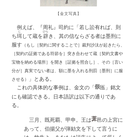
【金文写真】
例えば、『周礼』司約に「若し訟有れば、則
じ
ひら
ち
珥
して蔵を
辟
き、其の信ならざる者は墨刑に
服す
（もし［契約に関することで］裁判沙汰が起きたら、
［契約の証拠である符節を］突き合わせて蔵［契約文書や
宝物を納める場所］を開き［証拠を照合し］、その［言い
分が］真実でない者は、額に墨を入れる刑罰［墨刑］に服
」とある。
させる）
これの具体的な事例は、金文の「
匜」銘文
にも確認できる。日本語訳は以下の通りであ
る。
三月、既死覇、甲申。王は
邑の上宮に
あって、伯揚父が弾劾文を下して言うに