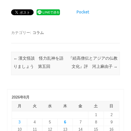
Pocket
カテゴリー:
コラム
投稿ナビゲーション
←
漢文怪談 怪力乱神を語
『続高僧伝とアジアの仏教
りましょう 第五回
文化』評 河上麻由子
→
2026年8月
月
火
水
木
金
土
日
1
2
3
4
5
6
7
8
9
10
11
12
13
14
15
16