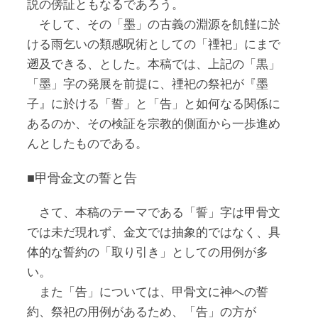
説の傍証ともなるであろう。
そして、その「墨」の古義の淵源を飢饉に於
ける雨乞いの類感呪術としての「禋祀」にまで
遡及できる、とした。本稿では、上記の「黒」
「墨」字の発展を前提に、禋祀の祭祀が『墨
子』に於ける「誓」と「告」と如何なる関係に
あるのか、その検証を宗教的側面から一歩進め
んとしたものである。
■甲骨金文の誓と告
さて、本稿のテーマである「誓」字は甲骨文
では未だ現れず、金文では抽象的ではなく、具
体的な誓約の「取り引き」としての用例が多
い。
また「告」については、甲骨文に神への誓
約、祭祀の用例があるため、「告」の方が