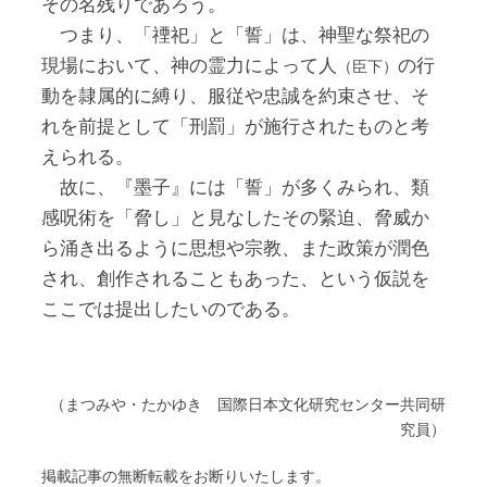
その名残りであろう。
つまり、「禋祀」と「誓」は、神聖な祭祀の
現場において、神の霊力によって人
の行
（臣下）
動を隷属的に縛り、服従や忠誠を約束させ、そ
れを前提として「刑罰」が施行されたものと考
えられる。
故に、『墨子』には「誓」が多くみられ、類
感呪術を「脅し」と見なしたその緊迫、脅威か
ら涌き出るように思想や宗教、また政策が潤色
され、創作されることもあった、という仮説を
ここでは提出したいのである。
（まつみや・たかゆき 国際日本文化研究センター共同研
究員）
掲載記事の無断転載をお断りいたします。