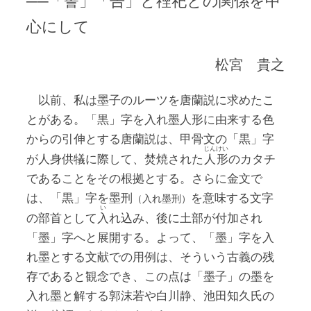
──「誓」「告」と禋祀との関係を中
心にして
松宮 貴之
以前、私は墨子のルーツを唐蘭説に求めたこ
とがある。「黒」字を入れ墨人形に由来する色
からの引伸とする唐蘭説は、甲骨文の「黒」字
じん
けい
が人身供犠に際して、焚焼された
人
形
のカタチ
であることをその根拠とする。さらに金文で
は、「黒」字を墨刑
を意味する文字
（入れ墨刑）
い
の部首として
入
れ込み、後に土部が付加され
「墨」字へと展開する。よって、「墨」字を入
れ墨とする文献での用例は、そういう古義の残
存であると観念でき、この点は「墨子」の墨を
入れ墨と解する郭沫若や白川静、池田知久氏の