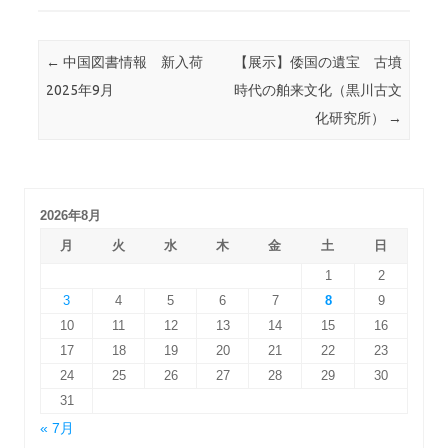
投稿ナビゲーション
←
中国図書情報 新入荷
【展示】倭国の遺宝 古墳
2025年9月
時代の舶来文化（黒川古文
化研究所）
→
2026年8月
月
火
水
木
金
土
日
1
2
3
4
5
6
7
8
9
10
11
12
13
14
15
16
17
18
19
20
21
22
23
24
25
26
27
28
29
30
31
« 7月