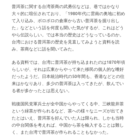
普洱茶に関する台湾茶商の武勇伝などは、巷ではかなり
大々的に喧伝されており、「1980年代に雲南の奥地に初め
て入り込み、ボロボロの倉庫から古い普洱茶を掘り出し
た」などという話を何度も聞いた気がするが、これはどう
やら伝説らしい。では本当の歴史はどうなっているのか。
台湾における普洱茶の歴史を見直してみようと資料を読
み、茶商などに話を聞いてみた。
ある資料では、台湾に普洱茶が持ち込まれたのは1870年頃
らしいが、それは広東からやって来た移民の個人的な嗜好
だったようだ。日本統治時代の50年間も、香港などとの往
来はかなりあり、多少の普洱茶は入ってきたが、飲んでい
る者が多かったとは思えない。
戦後国民党軍兵士が全中国からやってくる中、三峡龍井茶
という緑茶が作られるなど、茶への様々なニーズが出てき
たとはいえ、普洱茶を好んでいた人は限られ、しかも当時
の中台関係を考えれば、中国から茶を輸入することは難し
く、また台湾で普洱茶が作られることもなかった。