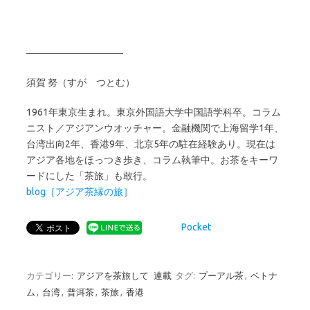
――――――――――
須賀 努（すが つとむ）
1961年東京生まれ。東京外国語大学中国語学科卒。コラム
ニスト／アジアンウオッチャー。金融機関で上海留学1年、
台湾出向2年、香港9年、北京5年の駐在経験あり。現在は
アジア各地をほっつき歩き、コラム執筆中。お茶をキーワ
ードにした「茶旅」も敢行。
blog［アジア茶縁の旅］
Pocket
カテゴリー:
アジアを茶旅して
連載
タグ:
プーアル茶
,
ベトナ
ム
,
台湾
,
普洱茶
,
茶旅
,
香港