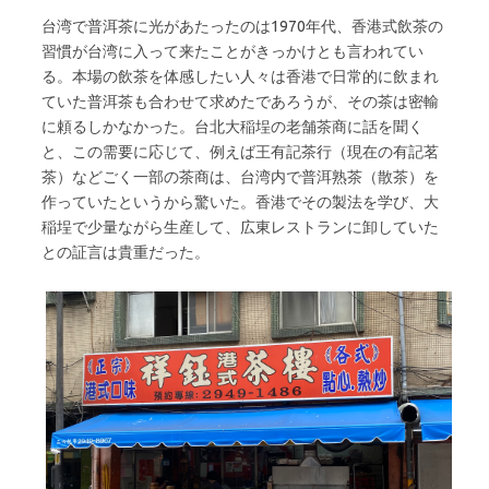
台湾で普洱茶に光があたったのは1970年代、香港式飲茶の
習慣が台湾に入って来たことがきっかけとも言われてい
る。本場の飲茶を体感したい人々は香港で日常的に飲まれ
ていた普洱茶も合わせて求めたであろうが、その茶は密輸
に頼るしかなかった。台北大稲埕の老舗茶商に話を聞く
と、この需要に応じて、例えば王有記茶行（現在の有記茗
茶）などごく一部の茶商は、台湾内で普洱熟茶（散茶）を
作っていたというから驚いた。香港でその製法を学び、大
稲埕で少量ながら生産して、広東レストランに卸していた
との証言は貴重だった。