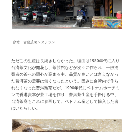
台北 老舗広東レストラン
ただこの生産は長続きしなかった。理由は1980年代に入り
台湾茶文化が開花し、茶芸館などが次々に作られ、一般消
費者の茶への関心が高まる中、品質が良いとは言えなかっ
た普洱茶の需要は無くなったという。因みに台湾内で作ら
れなくなった普洱熟茶だが、1990年代にベトナムホーチミ
ンで香港資本が茶工場を作り、普洱茶生産を手掛ける中、
台湾茶商もこれに参画して、ベトナム産として輸入した者
はいたらしい。