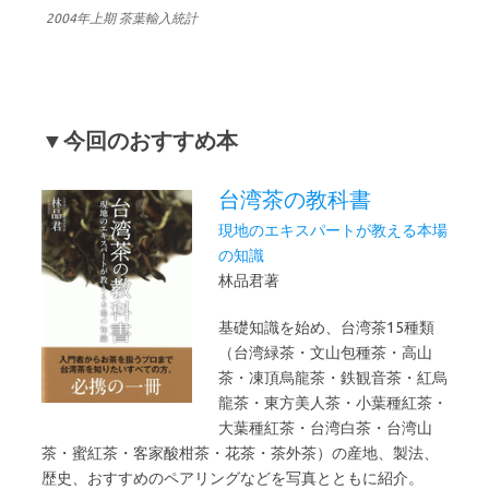
2004年上期 茶葉輸入統計
▼今回のおすすめ本
台湾茶の教科書
現地のエキスパートが教える本場
の知識
林品君著
基礎知識を始め、台湾茶15種類
（台湾緑茶・文山包種茶・高山
茶・凍頂烏龍茶・鉄観音茶・紅烏
龍茶・東方美人茶・小葉種紅茶・
大葉種紅茶・台湾白茶・台湾山
茶・蜜紅茶・客家酸柑茶・花茶・茶外茶）の産地、製法、
歴史、おすすめのペアリングなどを写真とともに紹介。