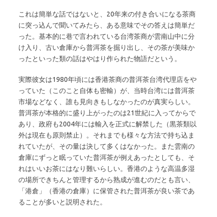
これは簡単な話ではないと、20年来の付き合いになる茶商
に突っ込んで聞いてみたら、ある意味でその答えは簡単だ
った。基本的に巷で言われている台湾茶商が雲南山中に分
け入り、古い倉庫から普洱茶を掘り出し、その茶が美味か
ったといった類の話はやはり作られた物語だという。
実際彼女は1980年頃には香港茶商の普洱茶台湾代理店をや
っていた（このこと自体も密輸）が、当時台湾には普洱茶
市場などなく、誰も見向きもしなかったのが真実らしい。
普洱茶が本格的に盛り上がったのは21世紀に入ってからで
あり、政府も2004年には輸入を正式に解禁した（黒茶類以
外は現在も原則禁止）。それまでも様々な方法で持ち込ま
れていたが、その量は決して多くはなかった。また雲南の
倉庫にずっと眠っていた普洱茶が例えあったとしても、そ
れはいいお茶にはなり難いらしい。香港のような高温多湿
の場所できちんと管理するから熟成が進むのだとも言い、
「港倉」（香港の倉庫）に保管された普洱茶が良い茶であ
ることが多いと説明された。