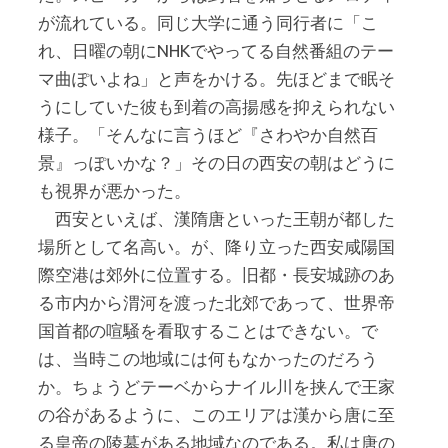
が流れている。同じ大学に通う同行者に「こ
れ、日曜の朝にNHKでやってる自然番組のテー
マ曲ぽいよね」と声をかける。先ほどまで眠そ
うにしていた彼も到着の高揚感を抑えられない
様子。「そんなに言うほど『さわやか自然百
景』っぽいかな？」その日の西安の朝はどうに
も視界が悪かった。
西安といえば、漢隋唐といった王朝が都した
場所として名高い。が、降り立った西安咸陽国
際空港は郊外に位置する。旧都・長安城跡のあ
る市内から渭河を渡った北郊であって、世界帝
国首都の喧騒を看取することはできない。で
は、当時この地域には何もなかったのだろう
か。ちょうどテーベからナイル川を挟んで王家
の谷があるように、このエリアは漢から唐に至
る皇帝の陵墓がある地域なのである。私は唐の