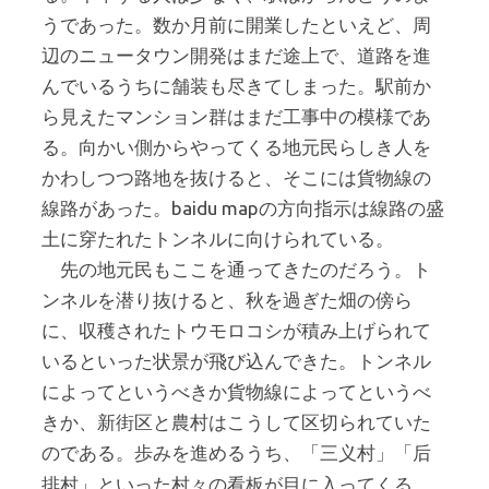
うであった。数か月前に開業したといえど、周
辺のニュータウン開発はまだ途上で、道路を進
んでいるうちに舗装も尽きてしまった。駅前か
ら見えたマンション群はまだ工事中の模様であ
る。向かい側からやってくる地元民らしき人を
かわしつつ路地を抜けると、そこには貨物線の
線路があった。baidu mapの方向指示は線路の盛
土に穿たれたトンネルに向けられている。
先の地元民もここを通ってきたのだろう。ト
ンネルを潜り抜けると、秋を過ぎた畑の傍ら
に、収穫されたトウモロコシが積み上げられて
いるといった状景が飛び込んできた。トンネル
によってというべきか貨物線によってというべ
きか、新街区と農村はこうして区切られていた
のである。歩みを進めるうち、「
」「
三义村
后
」といった村々の看板が目に入ってくる。
排村