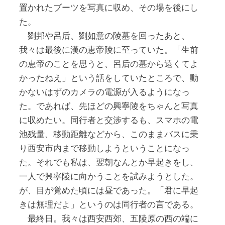
置かれたブーツを写真に収め、その場を後にし
た。
劉邦や呂后、劉如意の陵墓を回ったあと、
我々は最後に漢の恵帝陵に至っていた。「生前
の恵帝のことを思うと、呂后の墓から遠くてよ
かったねえ」という話をしていたところで、動
かないはずのカメラの電源が入るようになっ
た。であれば、先ほどの興寧陵をちゃんと写真
に収めたい。同行者と交渉するも、スマホの電
池残量、移動距離などから、このままバスに乗
り西安市内まで移動しようということになっ
た。それでも私は、翌朝なんとか早起きをし、
一人で興寧陵に向かうことを試みようとした。
が、目が覚めた頃には昼であった。「君に早起
きは無理だよ」というのは同行者の言である。
最終日。我々は西安西郊、五陵原の西の端に