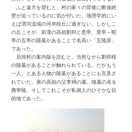
ふと遠方を望むと、村の家々の背後に断崖絶
壁が迫っているのに気が付いた。地理学的にい
えば渭河流域の河岸段丘に過ぎない。しかしこ
の丘こそが、前漢の高祖劉邦と恵帝、景帝～昭
帝の五帝の陵墓があることで名高い「五陵原」
であった。
后排村の案内版を読むと、当然ながら劉邦様
の陵墓があることが触れられている。だがもう
一人、とある人物の陵墓があることにも言及さ
り
へい
れていた。唐の高祖の父
李
昞
の墓、陵墓の名を
興寧陵。そしてこれこそが私個人のひそかな目
的地であった。