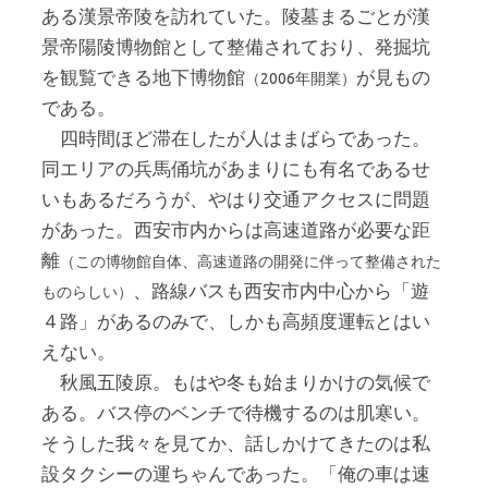
ある漢景帝陵を訪れていた。陵墓まるごとが漢
景帝陽陵博物館として整備されており、発掘坑
を観覧できる地下博物館
が見もの
（2006年開業）
である。
四時間ほど滞在したが人はまばらであった。
同エリアの兵馬俑坑があまりにも有名であるせ
いもあるだろうが、やはり交通アクセスに問題
があった。西安市内からは高速道路が必要な距
離
（この博物館自体、高速道路の開発に伴って整備された
、路線バスも西安市内中心から「遊
ものらしい）
４路」があるのみで、しかも高頻度運転とはい
えない。
秋風五陵原。もはや冬も始まりかけの気候で
ある。バス停のベンチで待機するのは肌寒い。
そうした我々を見てか、話しかけてきたのは私
設タクシーの運ちゃんであった。「俺の車は速