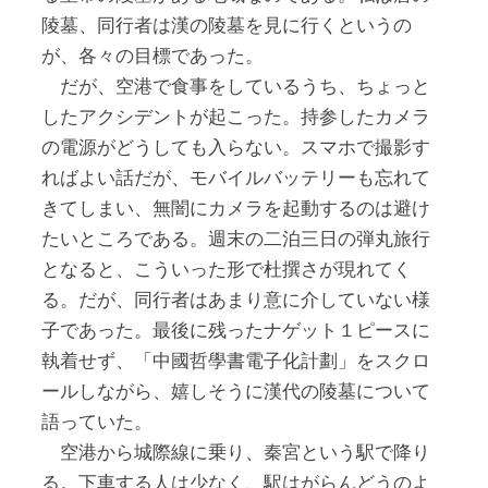
陵墓、同行者は漢の陵墓を見に行くというの
が、各々の目標であった。
だが、空港で食事をしているうち、ちょっと
したアクシデントが起こった。持参したカメラ
の電源がどうしても入らない。スマホで撮影す
ればよい話だが、モバイルバッテリーも忘れて
きてしまい、無闇にカメラを起動するのは避け
たいところである。週末の二泊三日の弾丸旅行
となると、こういった形で杜撰さが現れてく
る。だが、同行者はあまり意に介していない様
子であった。最後に残ったナゲット１ピースに
執着せず、「中國哲學書電子化計劃」をスクロ
ールしながら、嬉しそうに漢代の陵墓について
語っていた。
空港から城際線に乗り、秦宮という駅で降り
る。下車する人は少なく、駅はがらんどうのよ