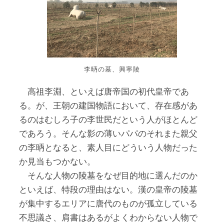
李昞の墓、興寧陵
高祖李淵、といえば唐帝国の初代皇帝であ
る。が、王朝の建国物語において、存在感があ
るのはむしろ子の李世民だという人がほとんど
であろう。そんな影の薄いパパのそれまた親父
の李昞となると、素人目にどういう人物だった
か見当もつかない。
そんな人物の陵墓をなぜ目的地に選んだのか
といえば、特段の理由はない。漢の皇帝の陵墓
が集中するエリアに唐代のものが孤立している
不思議さ、肩書はあるがよくわからない人物で