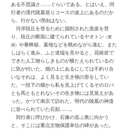
ある不思議さ……ぐらいである。とはいえ、同
行者の漢代陵墓巡りコースの途上にあるのだか
ら、行かない理由はない。
河岸段丘を登るために掘削された急坂を登
り、段丘の断面に建てられているヤオトン
（窰
や養蜂箱、墓地などを眺めながら進む。また
洞）
しばらく進み、ふと道端を見やると、花崗岩で
できた人工物らしきものが横たえられているの
に気が付いた。畑の上にあるにしては不釣り合
いなそれは、よく見ると生き物の形をしてい
た。一段下の畑から私を見上げてくるそのロバ
とも馬ともとれないその生き物には見覚えがあ
った。かつて南京で訪れた、明代の陵墓の神道
に並べられていた石刻……。
同行者に呼びかけ、石像の並ぶ奥に向かう
と、そこには重点文物保護単位の碑があった。