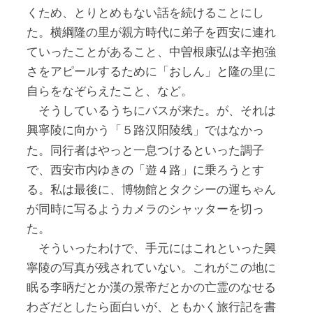
くため、とりとめもない話を続けることにし
た。横綱隆の里が親方時代に弟子を西安に連れ
ていったことがあること、中曽根康弘は辛抱強
さをアピールするために「おしん」と隆の里に
自らをなぞらえたこと、など。
そうしているうちにバスが来た。が、それは
興寧陵に向かう「
」ではなかっ
５路汉阳陵线
た。同行者はやっと一息つけるといった調子
で、西安市内ゆきの「遊４路」に乗ろうとす
る。私は最後に、博物館とタクシーの運ちゃん
が同時に写るようカメラのシャッターを切っ
た。
そういったわけで、手元にはこれといった興
寧陵の写真が残されていない。これがこの地に
眠る李昞だとか漢の景帝だとかの亡霊のなせる
わざだとしたら面白いが、ともかく旅行記を書