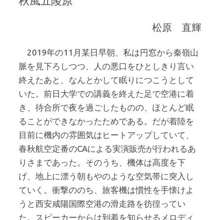
秋風五陵原
松原 直輝
2019年の11月某日早朝、私は円窓から秦嶺山
脈を見下ろしつつ、人の悪口をひとしきり言い
終えたあと、なんとかして眠りにつこうとして
いた。前日大学での講義を終えた足で空港に着
き、待合所で夜を過ごしたものの、ほとんど眠
ることができなかったためである。だが着陸を
目前に機内の雰囲気はヒートアップしていて、
春秋航空定番のCAによる実演販売が行われるあ
りさまであった。そのうち、機体は高度を下
げ、地上に漂う朝もやのような空気帯に突入し
ていく。衝撃ののち、旅客機は慣性を手懐けよ
うと西安咸陽国際空港の滑走路を彷徨ってい
た。スピーカーからは到着を知らせるメロディ