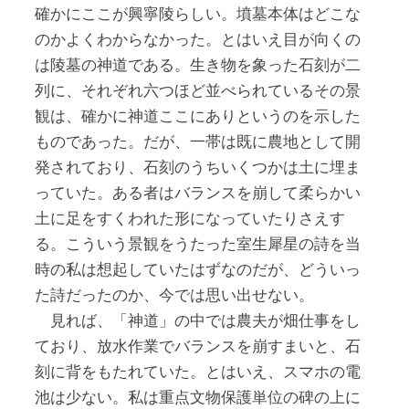
確かにここが興寧陵らしい。墳墓本体はどこな
のかよくわからなかった。とはいえ目が向くの
は陵墓の神道である。生き物を象った石刻が二
列に、それぞれ六つほど並べられているその景
観は、確かに神道ここにありというのを示した
ものであった。だが、一帯は既に農地として開
発されており、石刻のうちいくつかは土に埋ま
っていた。ある者はバランスを崩して柔らかい
土に足をすくわれた形になっていたりさえす
る。こういう景観をうたった室生犀星の詩を当
時の私は想起していたはずなのだが、どういっ
た詩だったのか、今では思い出せない。
見れば、「神道」の中では農夫が畑仕事をし
ており、放水作業でバランスを崩すまいと、石
刻に背をもたれていた。とはいえ、スマホの電
池は少ない。私は重点文物保護単位の碑の上に