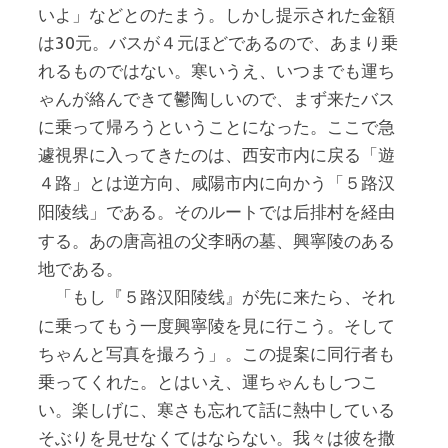
いよ」などとのたまう。しかし提示された金額
は30元。バスが４元ほどであるので、あまり乗
れるものではない。寒いうえ、いつまでも運ち
ゃんが絡んできて鬱陶しいので、まず来たバス
に乗って帰ろうということになった。ここで急
遽視界に入ってきたのは、西安市内に戻る「遊
４路」とは逆方向、咸陽市内に向かう「
５路汉
」である。そのルートでは后排村を経由
阳陵线
する。あの唐高祖の父李昞の墓、興寧陵のある
地である。
「もし『
』が先に来たら、それ
５路汉阳陵线
に乗ってもう一度興寧陵を見に行こう。そして
ちゃんと写真を撮ろう」。この提案に同行者も
乗ってくれた。とはいえ、運ちゃんもしつこ
い。楽しげに、寒さも忘れて話に熱中している
そぶりを見せなくてはならない。我々は彼を撒