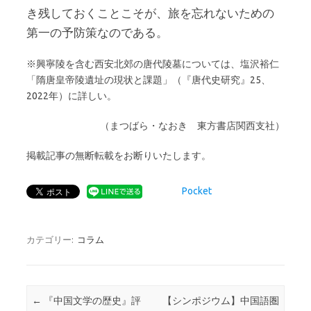
き残しておくことこそが、旅を忘れないための
第一の予防策なのである。
※興寧陵を含む西安北郊の唐代陵墓については、塩沢裕仁
「隋唐皇帝陵遺址の現状と課題」（『唐代史研究』25、
2022年）に詳しい。
（まつばら・なおき 東方書店関西支社）
掲載記事の無断転載をお断りいたします。
Pocket
カテゴリー:
コラム
投稿ナビゲーション
←
『中国文学の歴史』評
【シンポジウム】中国語圏