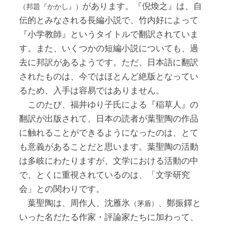
があります。『倪煥之』は、自
（邦題『かかし』）
伝的とみなされる長編小説で、竹内好によって
『小学教師』というタイトルで翻訳されていま
す。また、いくつかの短編小説についても、過
去に邦訳があるようです。ただ、日本語に翻訳
されたものは、今ではほとんど絶版となってい
るため、入手は容易ではありません。
このたび、福井ゆり子氏による『稲草人』の
翻訳が出版されて、日本の読者が葉聖陶の作品
に触れることができるようになったのは、とて
も意義があることだと思います。葉聖陶の活動
は多岐にわたりますが、文学における活動の中
で、とくに重視されているのは、「文学研究
会」との関わりです。
葉聖陶は、周作人、沈雁氷
、鄭振鐸と
（茅盾）
いった名だたる作家・評論家たちに加わって、