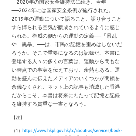
2020年の国家安全維持法に続き、今年
──2024年には国家安全条例が施行された。
2019年の運動について語ること、語り合うこと
すら憚られる空気が醸成されているように感じ
られる。権威の側からの運動の定義──「暴乱」
や「黒暴」──は、市民の記憶を歪めはしないだ
ろうか。そこで重要になるのは記録だ。本書に
登場する人々の多くの言葉は、運動から間もな
い時点での事実を伝えており、余熱もある。運
動を盛んに伝えたメディアのいくつかが閉鎖を
余儀なくされ、ネット上の記事も消滅した香港
だからこそ、本書は将来にわたって記憶と記録
を維持する貴重な一書となろう。
【注】
（1）
https://www.hkpl.gov.hk/tc/about-us/services/book-