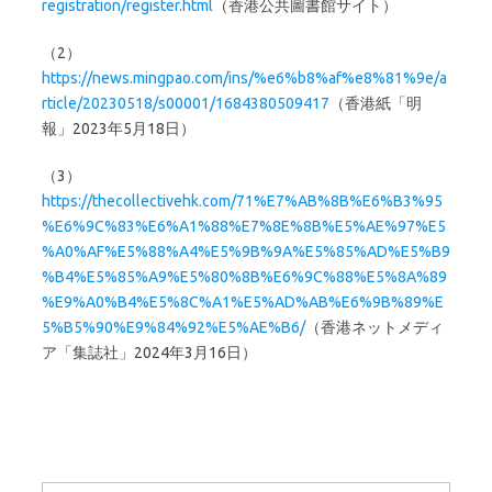
registration/register.html
（香港公共圖書館サイト）
（2）
https://news.mingpao.com/ins/%e6%b8%af%e8%81%9e/a
rticle/20230518/s00001/1684380509417
（香港紙「明
報」2023年5月18日）
（3）
https://thecollectivehk.com/71%E7%AB%8B%E6%B3%95
%E6%9C%83%E6%A1%88%E7%8E%8B%E5%AE%97%E5
%A0%AF%E5%88%A4%E5%9B%9A%E5%85%AD%E5%B9
%B4%E5%85%A9%E5%80%8B%E6%9C%88%E5%8A%89
%E9%A0%B4%E5%8C%A1%E5%AD%AB%E6%9B%89%E
5%B5%90%E9%84%92%E5%AE%B6/
（香港ネットメディ
ア「集誌社」2024年3月16日）