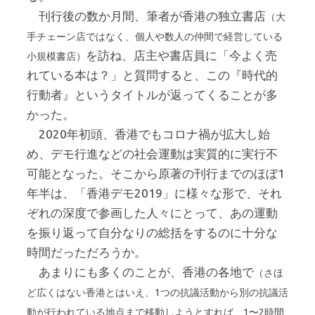
刊行後の数か月間、筆者が香港の独立書店
（大
手チェーン店ではなく、個人や数人の仲間で経営している
を訪ね、店主や書店員に「今よく売
小規模書店）
れている本は？」と質問すると、この『時代的
行動者』というタイトルが返ってくることが多
かった。
2020年初頭、香港でもコロナ禍が拡大し始
め、デモ行進などの社会運動は実質的に実行不
可能となった。そこから原著の刊行までのほぼ1
年半は、「香港デモ2019」に様々な形で、それ
ぞれの深度で参画した人々にとって、あの運動
を振り返って自分なりの総括をするのに十分な
時間だっただろうか。
あまりにも多くのことが、香港の各地で
（さほ
ど広くはない香港とはいえ、1つの抗議活動から別の抗議活
動が行われている地点まで移動しようとすれば、1〜2時間