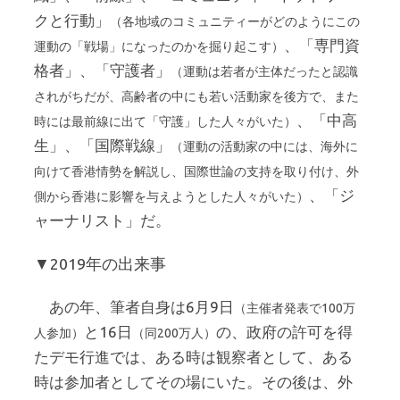
クと行動」
（各地域のコミュニティーがどのようにこの
、「専門資
運動の「戦場」になったのかを掘り起こす）
格者」、「守護者」
（運動は若者が主体だったと認識
されがちだが、高齢者の中にも若い活動家を後方で、また
、「中高
時には最前線に出て「守護」した人々がいた）
生」、「国際戦線」
（運動の活動家の中には、海外に
向けて香港情勢を解説し、国際世論の支持を取り付け、外
、「ジ
側から香港に影響を与えようとした人々がいた）
ャーナリスト」だ。
▼2019年の出来事
あの年、筆者自身は6月9日
（主催者発表で100万
と16日
の、政府の許可を得
人参加）
（同200万人）
たデモ行進では、ある時は観察者として、ある
時は参加者としてその場にいた。その後は、外