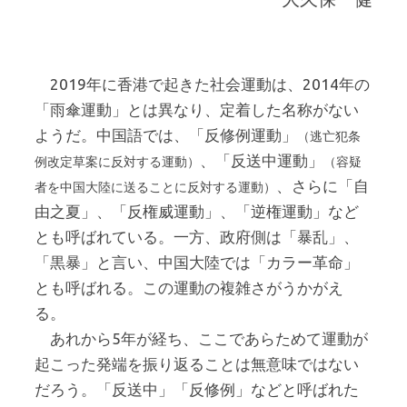
2019年に香港で起きた社会運動は、2014年の
「雨傘運動」とは異なり、定着した名称がない
ようだ。中国語では、「反修例運動」
（逃亡犯条
、「反送中運動」
例改定草案に反対する運動）
（容疑
、さらに「自
者を中国大陸に送ることに反対する運動）
由之夏」、「反権威運動」、「逆権運動」など
とも呼ばれている。一方、政府側は「暴乱」、
「黒暴」と言い、中国大陸では「カラー革命」
とも呼ばれる。この運動の複雑さがうかがえ
る。
あれから5年が経ち、ここであらためて運動が
起こった発端を振り返ることは無意味ではない
だろう。「反送中」「反修例」などと呼ばれた