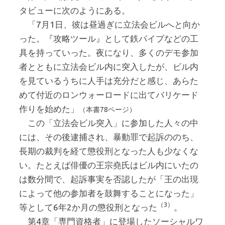
タビューに次のようにある。
「7月1日、彼は昼過ぎに立法会ビルへと向か
った。『攻略ツール』として鉄パイプなどの工
具を持っていった。夜になり、多くのデモ参加
者とともに立法会ビル内に突入したが、ビル内
を見ているうちに人手は充分だと感じ、あらた
めて付近のロンウォーロードに出てバリケード
作りを始めた」
（本書78ページ）
この「立法会ビル突入」に参加した人々の中
には、その後逮捕され、暴動罪で起訴ののち、
長期の裁判を経て懲役刑となった人も少なくな
い。たとえば俳優の王宗堯氏はビル内にいたの
は数分間で、起訴事実を否認したが「王の出現
によって他の参加者を鼓舞することになった」
（3）
等として6年2か月の懲役刑となった
。
第4章「専門資格者」に登場したソーシャルワ