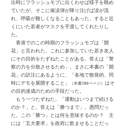
出時にフラッシュモブに出くわせば様子を眺め
ていたが、そこに催涙弾が降り注げば涙が流
れ、呼吸が難しくなることもあった。すると近
くにいた若者がマスクを手渡してくれたりし
た。
香港でのこの時期のフラッシュモブは「開
花」と言われた。これに参加していた若き友人
にその目的をたずねたことがある。答えは「警
察の力を分散させるため」。まさに本書の「開
花」の訳注にあるように、「各地で散発的、同
時にデモを展開すること」
はそ
（本書386ページ）
の目的達成のための手段だった。
もう一つたずねた。「運動はいつまで続ける
のか？」と。答えは「勝つまで」。愚問だっ
た。この「勝つ」とは何を意味するのか？ 主
には「五大要求」を政府に飲ませることだっ