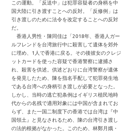
この運動。「反送中」は犯罪容疑者の身柄を中
国大陸に引き渡すことへの反対。「反修例」は
引き渡しのために法令を改定することへの反対
だ。
香港人男性・陳同佳は「2018年、香港人ガー
ルフレンドを台湾旅行中に殺害して遺体を郊外
に埋め、1人で香港に戻る。その後彼女のクレジ
ットカードを使った容疑で香港警察に逮捕さ
れ、殺害を供述。供述どおりに台湾警察が遺体
を発見したため、陳を指名手配して犯罪発生地
である台湾への身柄引き渡しが必要となった。
しかし、当時の逃亡犯条例はイギリス植民地時
代からの名残で適用対象には中国が含まれてお
らず、また一国二制度下の香港では台湾は『中
国領土』と見なされるため、陳の台湾引き渡し
の法的根拠がなかった。このため、林鄭月娥・