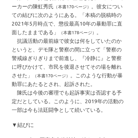
ーカーの陳虹秀氏
。彼女につい
（本書170ページ）
ての結びに次のようにある。「本稿の脱稿時の
2021年5月時点で、懲役最高10年の暴動罪に直
面したままである」
。
（本書178ページ）
抗議活動の最前線で彼女は何をしていたのか
というと、デモ隊と警察の間に立って「警察の
警戒線ぎりぎりまで前進し、『冷静に』と警察
に呼びかけて、市民を後退させてその場を離れ
させた」
。このような行動が暴
（本書170ページ）
動罪にあたるとされ、起訴された。
陳氏は今後の審理でも起訴事実は否認する予
定だとしている。このように、2019年の活動の
一部は今も法廷闘争として続いている。
▼結びに