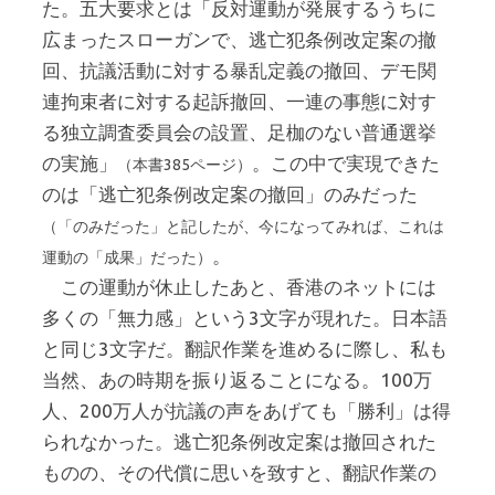
た。五大要求とは「反対運動が発展するうちに
広まったスローガンで、逃亡犯条例改定案の撤
回、抗議活動に対する暴乱定義の撤回、デモ関
連拘束者に対する起訴撤回、一連の事態に対す
る独立調査委員会の設置、足枷のない普通選挙
の実施」
。この中で実現できた
（本書385ページ）
のは「逃亡犯条例改定案の撤回」のみだった
（「のみだった」と記したが、今になってみれば、これは
。
運動の「成果」だった）
この運動が休止したあと、香港のネットには
多くの「無力感」という3文字が現れた。日本語
と同じ3文字だ。翻訳作業を進めるに際し、私も
当然、あの時期を振り返ることになる。100万
人、200万人が抗議の声をあげても「勝利」は得
られなかった。逃亡犯条例改定案は撤回された
ものの、その代償に思いを致すと、翻訳作業の