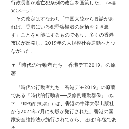
行政長官が逃亡犯条例の改定を画策した」
（本書
382ページ）
その改定はすなわち「中国大陸から要請があ
れば、香港にいる犯罪容疑者の身柄を引き渡
す」ことを可能にするものであり、多くの香港
市民が反発し、2019年の大規模社会運動へとつ
ながった。
▼『時代の行動者たち 香港デモ2019』の原
著
『時代の行動者たち 香港デモ2019』の原著
である『時代的行動者──反修例運動群像』
（以
は、香港の牛津大學出版社
下、『時代的行動者』）
から2021年7月に初版が発行された。香港の国
家安全維持法が施行されてから、ほぼ1年後であ
る。