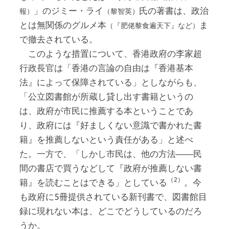
」のジミー・ライ
氏の著書は、政治
報）
（黎智英）
とは無関係のグルメ本
ま
（『肥佬黎食遍天下』など）
で撤去されている。
このような措置について、香港政府の李家超
行政長官は「香港の言論の自由は『香港基本
法』によって保障されている」としながらも、
「公立図書館が所蔵し貸し出す書籍というの
は、政府が市民に推薦する本ということであ
り、政府には『好ましくない意識で書かれた書
籍』を推薦しないという責任がある」と述べ
た。一方で、「しかし市民は、他の方法――民
間の書店で買うなどして『政府が推薦しない書
（2）
籍』を読むことはできる」としている
。今
も政府に5冊提供されている新刊書で、図書館目
録に現れない本は、どこでどうしているのだろ
うか。