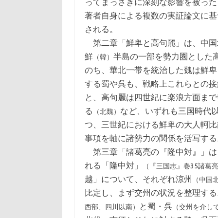
ってまっさきに深刻な影響を被った
著者自身による複数の実証論文に基
される。
第二章「鮮卑と高句麗」は、中国
鮮
半島の一部を勢力圏とした
（韓）
のち、華北一帯を統治した魏は鮮卑
する蜀や呉も、戦略上これらとの接
と、高句麗は四世紀に楽浪方面まで
る
など、いずれも三国時代
（北魏）
つ、三世紀における鮮卑の大人軻比
事項を軸に諸勢力の関係を活写する
第三章「諸葛亮の『隆中対』」は
れる「隆中対」
（『三国志』巻35諸葛
越」について、それぞれ涼州
（中国
比定し、まず交州の状況を整理する
と蜀・呉
西部、四川以南）
（交州を介し