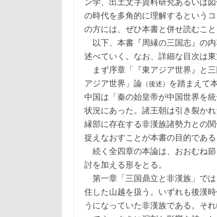
ン学、出土文字資料研究あるいは図
の時代を多角的に理解するというコ
の方には、ぜひ本書と併せ読むこと
以下、本書『周縁の三国志』の内
述べていく。なお、詳細な目次は東
まず序章「『東アジア世界』と三
アジア世界」論
を踏まえて
（後述）
中国は「秦の始皇帝が中国世界を統
状況にあった。諸王朝は引き裂かれ
縁部に存在する非漢族諸勢力との関
捉えなおすことが本書の目的である
続く全四章の本論は、おおむね節
討を加える形をとる。
第一章「三国鼎立と非漢族」では
住した山越を扱う。いずれも後漢時
うになっていた非漢族である。それ