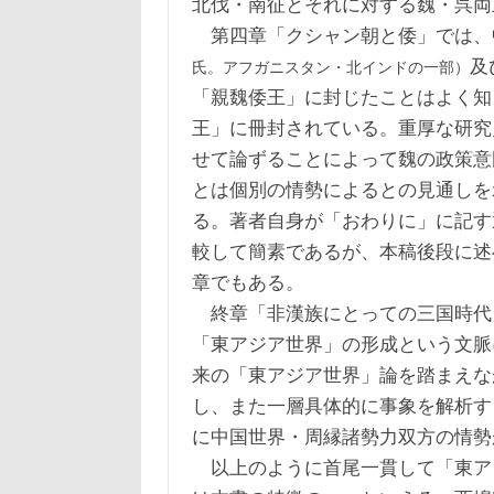
北伐・南征とそれに対する魏・呉両
第四章「クシャン朝と倭」では、
及
氏。アフガニスタン・北インドの一部）
「親魏倭王」に封じたことはよく知
王」に冊封されている。重厚な研究
せて論ずることによって魏の政策意
とは個別の情勢によるとの見通しを
る。著者自身が「おわりに」に記す
較して簡素であるが、本稿後段に述
章でもある。
終章「非漢族にとっての三国時代
「東アジア世界」の形成という文脈
来の「東アジア世界」論を踏まえな
し、また一層具体的に事象を解析す
に中国世界・周縁諸勢力双方の情勢
以上のように首尾一貫して「東ア