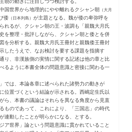
王朝の動きに注目しつつ検討する。
中国世界から地理的にやや離れるクシャン朝
（大月
び倭
が主題となる。魏が倭の卑弥呼を
（日本列島）
られるが、クシャン朝の王・波調も「親魏大月氏
史を整理・批評しながら、クシャン朝と倭とを併
図を分析する。親魏大月氏王冊封と親魏倭王冊封
示したうえで、なお検討を要する課題を指摘す
通り、非漢族側の実情に関する記述は他の章と比
べるように本書全体の問題意識と密接に関わる一
」では、本論各章に述べられた諸勢力の動きが
に位置づくという結論が示される。西嶋定生氏以
がら、本書の議論はそれらを異なる角度から見直
るものであって、これにより、「三国志」の時代
が連動したことが明らかになる、とする。
ジア世界」論という問題意識に貫かれていること