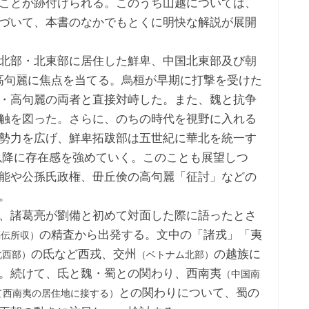
ことが跡付けられる。このうち山越については、
づいて、本書のなかでもとくに明快な解説が展開
北部・北東部に居住した鮮卑、中国北東部及び朝
高句麗に焦点を当てる。烏桓が早期に打撃を受けた
・高句麗の両者と直接対峙した。また、魏と抗争
触を図った。さらに、のちの時代を視野に入れる
勢力を広げ、鮮卑拓跋部は五世紀に華北を統一す
以降に存在感を強めていく。このことも展望しつ
能や公孫氏政権、毌丘倹の高句麗「征討」などの
。
、諸葛亮が劉備と初めて対面した際に語ったとさ
の精査から出発する。文中の「諸戎」「夷
亮伝所収）
の氐など西戎、交州
の越族に
北西部）
（ベトナム北部）
。続けて、氐と魏・蜀との関わり、西南夷
（中国南
との関わりについて、蜀の
て西南夷の居住地に接する）