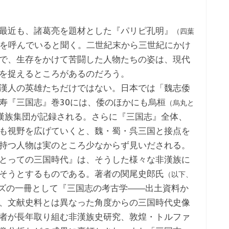
最近も、諸葛亮を題材とした『パリピ孔明』
（四葉
を呼んでいると聞く。二世紀末から三世紀にかけ
で、生存をかけて苦闘した人物たちの姿は、現代
を捉えるところがあるのだろう。
漢人の英雄たちだけではない。日本では「魏志倭
寿『三国志』巻30には、倭のほかにも烏桓
（烏丸と
漢族集団が記録される。さらに『三国志』全体、
も視野を広げていくと、魏・蜀・呉三国と接点を
持つ人物は実のところ少なからず見いだされる。
とっての三国時代』は、そうした様々な非漢族に
そうとするものである。著者の関尾史郎氏
（以下、
ーズの一冊として『三国志の考古学――出土資料か
、文献史料とは異なった角度からの三国時代史像
者が長年取り組む非漢族史研究、敦煌・トルファ