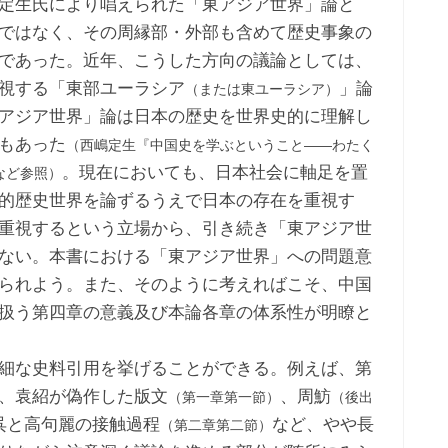
定生氏により唱えられた「東アジア世界」論と
ではなく、その周縁部・外部も含めて歴史事象の
であった。近年、こうした方向の議論としては、
視する「東部ユーラシア
」論
（または東ユーラシア）
アジア世界」論は日本の歴史を世界史的に理解し
もあった
（西嶋定生『中国史を学ぶということ――わたく
。現在においても、日本社会に軸足を置
など参照）
的歴史世界を論ずるうえで日本の存在を重視す
重視するという立場から、引き続き「東アジア世
ない。本書における「東アジア世界」への問題意
られよう。また、そのように考えればこそ、中国
扱う第四章の意義及び本論各章の体系性が明瞭と
細な史料引用を挙げることができる。例えば、第
、袁紹が偽作した版文
、周魴
（第一章第一節）
（後出
呉と高句麗の接触過程
など、やや長
（第二章第二節）