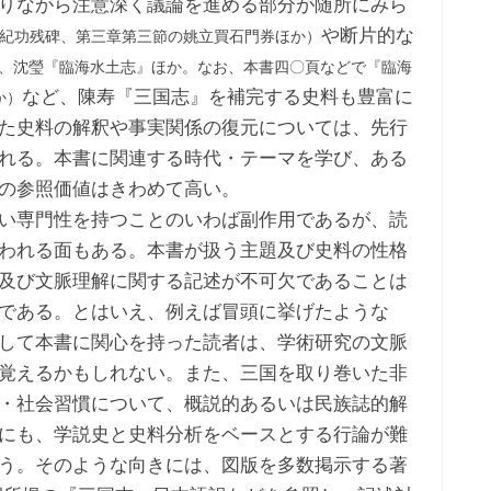
りながら注意深く議論を進める部分が随所にみら
や断片的な
紀功残碑、第三章第三節の姚立買石門券ほか）
、沈瑩『臨海水土志』ほか。なお、本書四〇頁などで『臨海
など、陳寿『三国志』を補完する史料も豊富に
か）
た史料の解釈や事実関係の復元については、先行
れる。本書に関連する時代・テーマを学び、ある
の参照価値はきわめて高い。
い専門性を持つことのいわば副作用であるが、読
われる面もある。本書が扱う主題及び史料の性格
及び文脈理解に関する記述が不可欠であることは
である。とはいえ、例えば冒頭に挙げたような
して本書に関心を持った読者は、学術研究の文脈
覚えるかもしれない。また、三国を取り巻いた非
・社会習慣について、概説的あるいは民族誌的解
にも、学説史と史料分析をベースとする行論が難
う。そのような向きには、図版を多数掲示する著