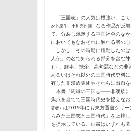
「三国志」の人気は根強い。ごく
なる作品が反響
夕卜原作、小川亮作画）
て、分裂し混迷する中国社会のなか
においてもなおそれに触れる者の心
しかし、その時期に躍動したのは
人伝」の名で知られる部分を含む陳
、鮮卑、扶余、高句麗などの非
も）
あるいはそれ以外の三国時代史料に
有した非漢族集団やそれらに出自を
本書『周縁の三国志――非漢族に
焦点を当てて三国時代史を捉えなお
は2019年にも東方選書シリ
著者）
らみた三国志と三国時代』を上梓し
を提示している。両書はいずれも著