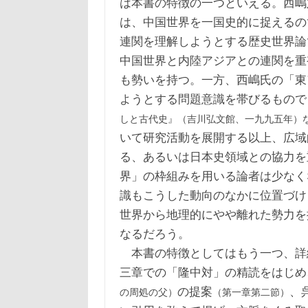
は本書の特徴の一つといえる。西嶋
は、中国世界を一国史的に捉えるの
連関を理解しようとする歴史世界論
中国世界と内陸アジアとの連関を重
も勢いを持つ。一方、西嶋氏の「東
ようとする問題意識を帯びるもので
しと古代史』（吉川弘文館、一九九五年）
いて研究活動を展開する以上、広域
る、あるいは日本史領域との協力を
界」の枠組みを用いる論者は少なく
識もこうした動向のなかに位置づけ
世界から地理的にやや離れた勢力を
なるだろう。
本書の特徴としてはもう一つ、詳
三章での「隆中対」の精読をはじめ
の提案
、
の周処の父）
（第一章第二節）