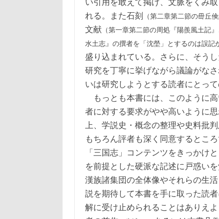
い引用を敢えて掲げ、文脈をくみ取
れる。また石刻
（第二章第二節の毌丘倹
文献
（第一章第二節の周処『陽羨風土記』
水土志』の撰者を「沈塋」とするのは誤記
盛り込まれている。さらに、そうし
研究を丁寧に挙げながら議論がなさ
いは研究しようとする読者にとって
もっとも本書には、このように高
者に対する要求がやや高いように思
上、学説史・概念の整理や史料批判
もちろん評者も深く同意するところ
「三国志」コンテンツをきっかけと
を前提とした硬派な記述に戸惑いを
漢族諸集団の全体像やそれらの生活
説を期待して本書を手に取った読者
解に受け止められることはありえよ