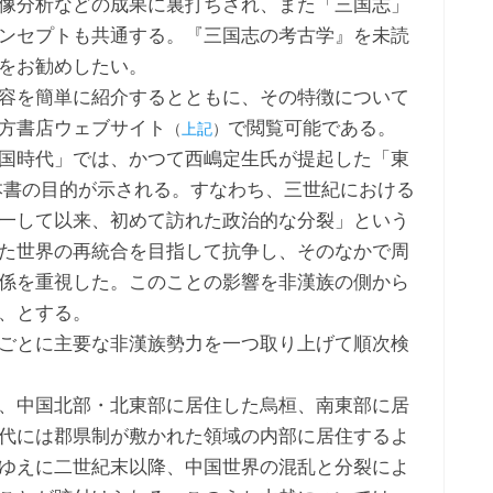
像分析などの成果に裏打ちされ、また「三国志」
ンセプトも共通する。『三国志の考古学』を未読
をお勧めしたい。
容を簡単に紹介するとともに、その特徴について
方書店ウェブサイト
で閲覧可能である。
（
上記
）
国時代」では、かつて西嶋定生氏が提起した「東
本書の目的が示される。すなわち、三世紀における
一して以来、初めて訪れた政治的な分裂」という
た世界の再統合を目指して抗争し、そのなかで周
係を重視した。このことの影響を非漢族の側から
、とする。
ごとに主要な非漢族勢力を一つ取り上げて順次検
、中国北部・北東部に居住した烏桓、南東部に居
代には郡県制が敷かれた領域の内部に居住するよ
ゆえに二世紀末以降、中国世界の混乱と分裂によ