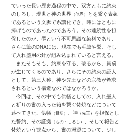
ていった長い歴史過程の中で、双方ともに約束
のしるし、現世と神の世界
とを繋ぐ表象
（他界）
であるという文脈で系譜化でき、時にはともに
捧げものであったのであろう。その連続性を担
保したのが、墨という不可思議な染料であり、
さらに筆のDNAには、現在でも毛筆や鑿、そし
て入れ墨用の針が組み込まれていると言える。
またそもそも、約束を守る、破るから、賞罰
が生じてくるのであり、さらにその約束の証人
として、第三人称、神や先王などの宗教が希求
されるという構造なのではなかろうか。
今回は、その中でも供犠としての、入れ墨人
と祈りの書の入った箱を繋ぐ焚焼などについて
述べてきた。供犠
、神
を担保とし
（賞罰）
（先王）
・
・
た誓約、その証拠
、そして
報
告
と
（もの・しるし）
焚焼という観点から、書の淵源について、少し