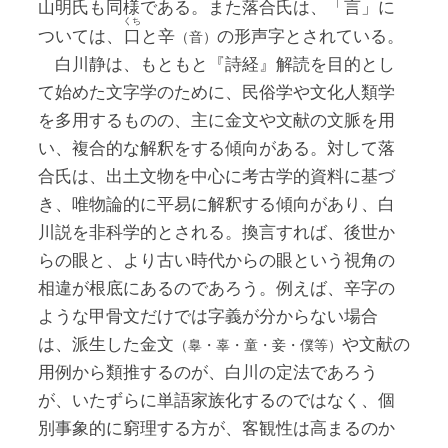
山明氏も同様である。また落合氏は、「言」に
くち
ついては、
口
と辛
の形声字とされている。
（音）
白川静は、もともと『詩経』解読を目的とし
て始めた文字学のために、民俗学や文化人類学
を多用するものの、主に金文や文献の文脈を用
い、複合的な解釈をする傾向がある。対して落
合氏は、出土文物を中心に考古学的資料に基づ
き、唯物論的に平易に解釈する傾向があり、白
川説を非科学的とされる。換言すれば、後世か
らの眼と、より古い時代からの眼という視角の
相違が根底にあるのであろう。例えば、辛字の
ような甲骨文だけでは字義が分からない場合
は、派生した金文
や文献の
（辠・辜・童・妾・僕等）
用例から類推するのが、白川の定法であろう
が、いたずらに単語家族化するのではなく、個
別事象的に窮理する方が、客観性は高まるのか