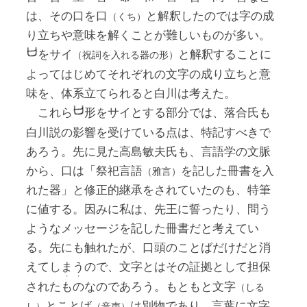
は、その口を口
と解釈したのでは字の成
（くち）
り立ちや意味を解くことが難しいものが多い。
をサイ
と解釈することに
（祝詞を入れる器の形）
よってはじめてそれぞれの文字の成り立ちと意
味を、体系立てられると白川は考えた。
これら
形をサイとする部分では、落合氏も
白川説の影響を受けている点は、特記すべきで
あろう。先に見た高島敏夫氏も、言語学の文脈
から、口は「祭祀言語
を記した冊書を入
（雅言）
れた器」と修正的継承をされていたのも、特筆
に値する。因みに私は、先王に誓ったり、問う
ようなメッセージを記した冊書だと考えてい
る。先にも触れたが、口頭のことばだけだと消
えてしまうので、文字とはその証拠として担保
・
・
された
も
の
なのであろう。もともと文字
（しる
とことば
は別物であり、言葉に文字
し）
（音声）