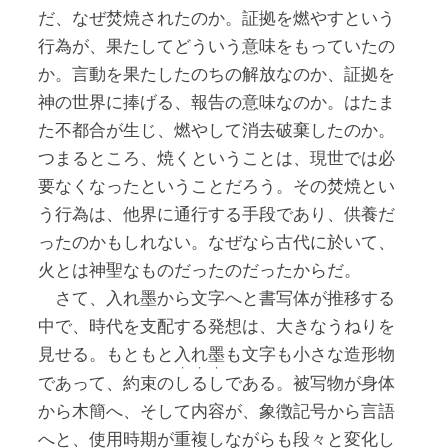
だ、なぜ焚焼されたのか。証拠を燃やすという
行為が、果たしてどういう意味をもっていたの
か。言動を果たしたのちの解放なのか、証拠を
神の世界に捧げる、報告の意味なのか。はたま
た不都合が生じ、燃やして消去破棄したのか。
つまるところ、焼くということは、現世では必
要なくなったということだろう。その焚焼とい
う行為は、他界に通行する手段であり、供養だ
ったのかもしれない。なぜなら古代に於いて、
火とは神聖なものだったのだったからだ。
さて、入れ墨から文字へと書写体が推移する
中で、時代を支配する発想は、大きなうねりを
見せる。もともと入れ墨も文字も小さな造形物
・
・
・
であって、約束の
し
る
し
である。被写物が身体
から木簡へ、そして内容が、象徴記号から言語
へと、使用時期が重複しながらも段々と変化し