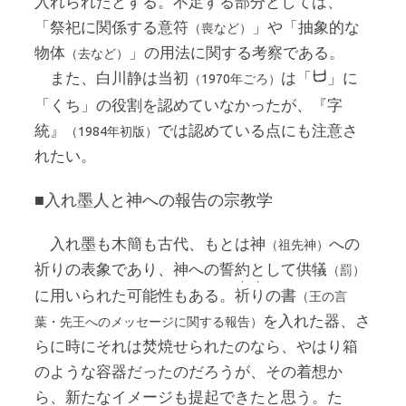
入れられたとする。不足する部分としては、
「祭祀に関係する意符
」や「抽象的な
（喪など）
物体
」の用法に関する考察である。
（去など）
また、白川静は当初
は「
」に
（1970年ごろ）
「くち」の役割を認めていなかったが、『字
統』
では認めている点にも注意さ
（1984年初版）
れたい。
■入れ墨人と神への報告の宗教学
入れ墨も木簡も古代、もとは神
への
（祖先神）
祈りの表象であり、神への誓約として供犠
（罰）
・
・
に用いられた可能性もある。
祈
り
の書
（王の言
を入れた器、さ
葉・先王へのメッセージに関する報告）
らに時にそれは焚焼せられたのなら、やはり箱
のような容器だったのだろうが、その着想か
ら、新たなイメージも提起できたと思う。た