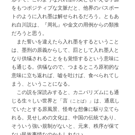
をもつポジティブな文脈だと、他界のパスポー
トのように入れ墨は解せられるだろう。ともあ
れ白川説は、『周礼』や金文の用例からの類推
だろうと思う。
また誓いを違えたら入れ墨をするということ
は、墨刑の原義からして、罰として入れ墨人と
なり供犠されることをも覚悟するという意味に
も通じる。供犠なので、つまるところ原初的な
意味に立ち返れば、嘘を吐けば、食べられてし
まう、ということになる。
この説を深読みすると、カニバリズムにも通
じる生々しい世界と「言
」は、通底し
（ことば）
ていたとする原風景、怪奇な想像に駆り立てら
れる。見せしめの文化は、中国の伝統であり、
そういう強い規制がないと、元来、秩序が保て
ない民族事情なのかもしれない。