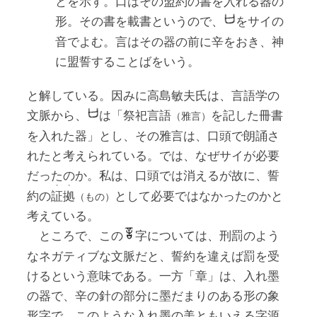
とを示す。口はその盟約の書を入れる器の
形。その書を載書というので、
をサイの
音でよむ。言はその器の前に辛をおき、神
に盟誓することばをいう。
と解している。因みに高島敏夫氏は、言語学の
文脈から、
は「祭祀言語
を記した冊書
（雅言）
を入れた器」とし、その雅言は、口頭で朗誦さ
れたと考えられている。では、なぜサイが必要
だったのか。私は、口頭では消えるが故に、誓
・
・
約の
証
拠
として必要ではなかったのかと
（もの）
考えている。
ところで、この
字については、刑罰のよう
なネガティブな文脈だと、誓約を違えば罰を受
けるという意味である。一方「章」は、入れ墨
の器で、辛の針の部分に墨だまりのある形の象
形字で、このような入れ墨の美ともいえる字源