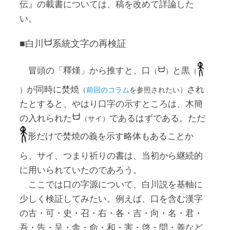
伝』の載書については、稿を改めて詳論した
い。
■白川
系統文字の再検証
冒頭の「釋熯」から推すと、口
と黒
（
）
（
が同時に焚焼
され
）
（
前回のコラム
を参照されたい）
たとすると、やはり口字の示すところは、木簡
の入れられた
であるはずである。ただ
（サイ）
形だけで焚焼の義を示す略体もあることか
ら、サイ、つまり祈りの書は、当初から継続的
に用いられていたのであろう。
ここでは口の字源について、白川説を基軸に
少しく検証してみたい。例えば、口を含む漢字
の古・可・史・召・右・各・吉・向・名・君・
吾・告・呈・舎・命・和・害・啓・問・善など