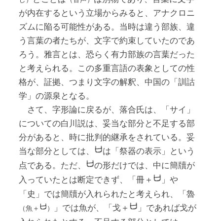
が内在するという立場からみると、アナクロニ
ズムに陥る可能性がある。当時は違う部族、違
う言葉の者たちが、文字で約束していたのであ
ろう。雅言とは、恐らく有力部族の言葉だった
と考えられる。この多重言語の表象としての性
格が、証拠、つまり文字の解釈、中国の「訓詁
学」の源泉となる。
さて、字形論に戻るが、落合氏は、「サイ」
についての白川説は、妥当な部分と不足する部
分があると、時に批判的継承をされている。妥
当な部分としては、
は「祭器の表示」という
点である。ただ、
の形だけでは、中に簡牘が
入っていたとは断定できず、「冊＋
」や
「史」では簡牘が入れられたと考えられ、「魯
」では魚が、「戈＋
」であれば戈が
（魚＋
）