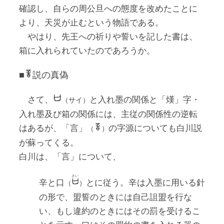
確認し、自らの周公旦への態度を改めたことに
より、天災が止むという物語である。
やはり、先王への祈りや誓いを記した書は、
箱に入れられていたのであろうか。
■
説の真偽
さて、
と入れ墨の関係と「熯」字・
（サイ）
入れ墨及び箱の関係には、主従の関係性の逆転
はあるが、「言」
の字源についても白川説
（
）
が蘇ってくる。
白川は、「言」について、
さい
辛と口
とに従う。辛は入墨に用いる針
（
）
の形で、盟誓のときには自己詛盟を行な
い、もし違約のときにはその罰を受けるこ