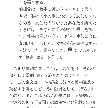
百を罰とする。
伯揚父は、牧牛に誓いを立てさせて言う。
今後、私は大小の事にわたってあなたをお
さめる。あなたの師がまたあなたを訴えた
ときには、あなたに千の鞭打と墨刑を施
す。牧牛は誓いを立て、吏
と吏
に会に
曶
参加させ、告した。牧牛の訴訟事件はすべ
て決まった。銅を罰した。
は
（これをしる
旅盉
を作った。
す）
（酒器）
つまり誓約に違うことは、罪であり、その代
償として墨刑
を施されたのである。そし
（罰）
て、この金文は、その訴訟に於ける誓約違反を
寛恕する落としどころの証拠として、鋳込まれ
たのだ。またこれらの入れ墨に纏わる誓約は、
青銅器の担う「賞罰」の政治性と祭祀性の止揚