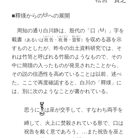
■釋熯からの
への展開
周知の通り白川静は、殷代の「口
」字を
（
）
しゅく
こく
しゅく
さつ
めい
せい
載書
を収める器を示
（あるいは
祝
告
・
祝
冊
・
盟
誓
）
すものとしたが、昨今の出土資料研究では、そ
れは竹笥と呼ばれる竹籠のようなもので、その
中に簡牘の入ったものが発見されたことから、
その説の信憑性を高めていることは以前、述べ
た。ここで再度確認すると、白川の「釋熯」に
は、別に次のようなことが書かれている。
思うに
は巫が交手して、すなわち両手を
縛して、火上に焚殺されている形で、口は
祝告を戴く意であろう。…また祝告を巫と