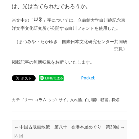
は、光は当てられたであろうか。
※文中の「
」字については、立命館大学白川静記念東
洋文字文化研究所が公開する白川フォントを使用した。
（まつみや・たかゆき 国際日本文化研究センター共同研
究員）
掲載記事の無断転載をお断りいたします。
Pocket
カテゴリー:
コラム
タグ:
サイ
,
入れ墨
,
白川静
,
載書
,
釋熯
投稿ナビゲーション
←
中国古版画散策 第八十
香港本屋めぐり 第20回
→
四回