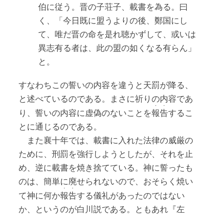
伯に従う。晋の子荘子、載書を為る。曰
く、「今日既に盟うよりの後、鄭国にし
て、唯だ晋の命を是れ聴かずして、或いは
異志有る者は、此の盟の如くなる有らん」
と。
すなわちこの誓いの内容を違うと天罰が降る、
と述べているのである。まさに祈りの内容であ
・
・
り、誓いの内容に虚偽のないことを
報
告
するこ
とに通じるのである。
また襄十年では、載書に入れた法律の威厳の
ために、刑罰を強行しようとしたが、それを止
め、逆に載書を焼き捨てている。神に誓ったも
のは、簡単に廃せられないので、おそらく焼い
・
・
て神に何か
報
告
する儀礼があったのではない
か、というのが白川説である。ともあれ『左