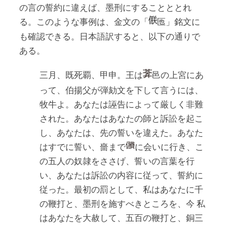
の言の誓約に違えば、墨刑にすることととれ
る。このような事例は、金文の「
匜」銘文に
も確認できる。日本語訳すると、以下の通りで
ある。
三月、既死覇、甲申。王は
邑の上宮にあ
って、伯揚父が弾劾文を下して言うには、
牧牛よ。あなたは誣告によって厳しく非難
された。あなたはあなたの師と訴訟を起こ
し、あなたは、先の誓いを違えた。あなた
はすでに誓い、嗇まで
に会いに行き、こ
の五人の奴隷をささげ、誓いの言葉を行
い、あなたは訴訟の内容に従って、誓約に
従った。最初の罰として、私はあなたに千
の鞭打と、墨刑を施すべきところを、今 私
はあなたを大赦して、五百の鞭打と、銅三