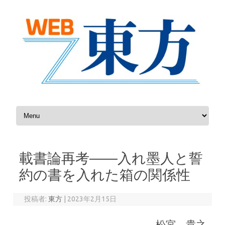
コンテンツへスキップ
載書論再考――入れ墨人と誓
約の書を入れた箱の関係性
投稿者:
東方
|
2023年2月15日
松宮 貴之