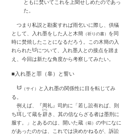
ともに焚いてこれを上聞せしめたのであっ
た。
つまり私説と勘案すれば雨乞いに際し、供犠
として、入れ墨をした人と木簡
を同
（祈りの書）
時に焚焼したことになるだろう。この木簡の入
れられた
について、入れ墨人との接点を踏ま
え、今回は新たな角度から考察してみたい。
■入れ墨と罪（辠）と誓い
と入れ墨の関係性に目を転じてみ
（サイ）
る。
例えば、『周礼』司約に「若し訟有れば、則
じ
ひら
ち
珥
して蔵を
辟
き、其の信ならざる者は墨刑に
服す。」とあるのは、開いた蔵
の中になに
（箱）
があったのかは、これでは決めかねるが、訴訟