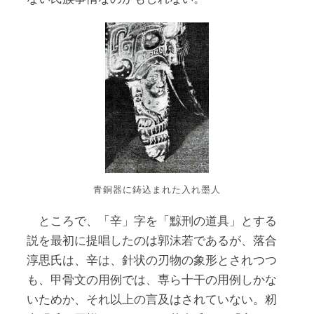
青銅器に鋳込まれた入れ墨人
ところで、「辛」字を「黥刑の道具」とする
説を最初に提唱したのは郭沫若であるが、落合
淳思氏は、辛は、針状の刃物の象形とされつつ
も、甲骨文の用例では、専ら十干の用例しかな
いためか、それ以上の言及はされていない。籾