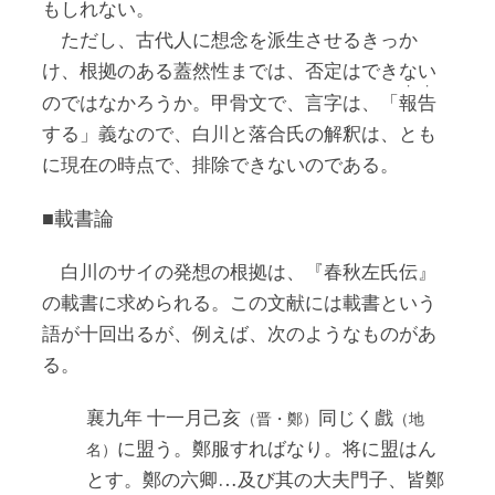
もしれない。
ただし、古代人に想念を派生させるきっか
け、根拠のある蓋然性までは、否定はできない
・
・
のではなかろうか。甲骨文で、言字は、「
報
告
する」義なので、白川と落合氏の解釈は、とも
に現在の時点で、排除できないのである。
■載書論
白川のサイの発想の根拠は、『春秋左氏伝』
の載書に求められる。この文献には載書という
語が十回出るが、例えば、次のようなものがあ
る。
襄九年 十一月己亥
同じく戲
（晋・鄭）
（地
に盟う。鄭服すればなり。将に盟はん
名）
とす。鄭の六卿…及び其の大夫門子、皆鄭