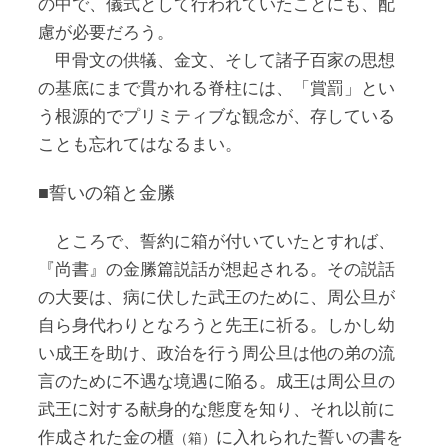
の中で、儀式として行われていたことにも、配
慮が必要だろう。
甲骨文の供犠、金文、そして諸子百家の思想
の基底にまで貫かれる脊柱には、「賞罰」とい
う根源的でプリミティブな観念が、存している
ことも忘れてはなるまい。
■誓いの箱と金縢
ところで、誓約に箱が付いていたとすれば、
『尚書』の金縢篇説話が想起される。その説話
の大要は、病に伏した武王のために、周公旦が
自ら身代わりとなろうと先王に祈る。しかし幼
い成王を助け、政治を行う周公旦は他の弟の流
言のために不遇な境遇に陥る。成王は周公旦の
武王に対する献身的な態度を知り、それ以前に
作成された金の櫃
に入れられた誓いの書を
（箱）