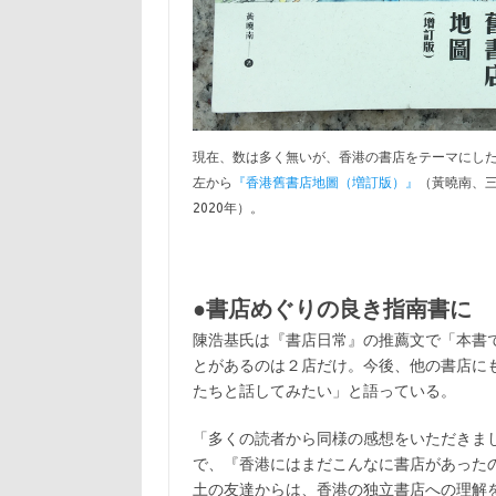
現在、数は多く無いが、香港の書店をテーマにし
左から
『香港舊書店地圖（増訂版）』
（黃曉南、三
2020年）。
●書店めぐりの良き指南書に
陳浩基氏は『書店日常』の推薦文で「本書
とがあるのは２店だけ。今後、他の書店に
たちと話してみたい」と語っている。
「多くの読者から同様の感想をいただきま
で、『香港にはまだこんなに書店があった
土の友達からは、香港の独立書店への理解