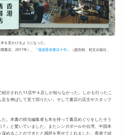
た本を見かけるようになった。
聯書店、2017年）、
『漫讀香港書店十年』
（趙浩柏、初文出版社、
で紹介された11店中４店しか知らなかった。しかも行ったこ
も足を伸ばして見て回りたい。そして書店の店主やスタッフ
した。本書の担当編集者も本を持って書店めぐりをしたそう
の？』と驚いていました。またシンガポールや台湾、中国本
を深めることができたと感想を寄せてくれました。香港で頑