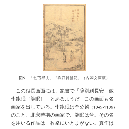
図9 「乞丐尋夫」『硃訂琵琶記』（内閣文庫蔵）
この縦長画面には、篆書で「辞別到長安 倣
李龍眠［龍眠］」とあるようだ。この画面も名
画家を出している。李龍眠は李公麟
（1049‐1106）
のこと。北宋時期の画家で、龍眠は号。その名
を用いる作品は、枚挙にいとまがない。真作は