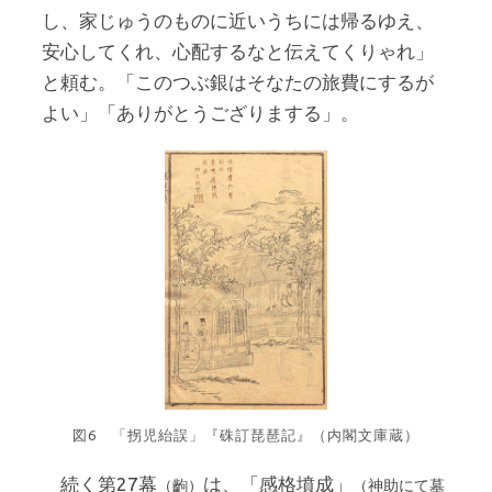
し、家じゅうのものに近いうちには帰るゆえ、
安心してくれ、心配するなと伝えてくりゃれ」
と頼む。「このつぶ銀はそなたの旅費にするが
よい」「ありがとうござりまする」。
図6 「拐児紿誤」『硃訂琵琶記』（内閣文庫蔵）
続く第27幕
は、「感格墳成」
（齣）
（神助にて墓