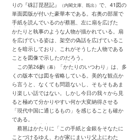
りの『硃訂琵琶記』
で、41図の
（内閣文庫、既出）
単面図版が付いた豪華本である。右奥の部屋で
手紙を読んでいるのが蔡邕、左に扇を広げた
・・・
かたり
と執事のような人物が描かれている。扇
を広げている姿は、架空の偽話を広げているこ
とを暗示しており、これがそうした人物である
ことを図像で示したのだろう。
・・・
この第26齣
「
かたり
のいつわり」は、多
（幕）
くの版本では図を省略している。美的な観点か
ら言うと、なくても問題ないし、そもそもあま
り楽しい話ではない。しかし今日の我々から見
ると極めて分かりやすい何か大変納得させる
「現代中国に通じるもの」を感じることも確か
である。
・・・
蔡邕は
かたり
に「この手紙と金銀をそなたに
ことづけるゆえ、わが家にまいり父上にわた