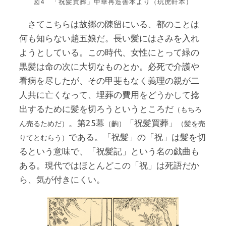
図4 「祝髪買葬」中華再造善本より（玩虎軒本）
さてこちらは故郷の陳留にいる、都のことは
何も知らない趙五娘だ。長い髪にはさみを入れ
ようとしている。この時代、女性にとって緑の
黒髪は命の次に大切なものとか。必死で介護や
看病を尽したが、その甲斐もなく義理の親が二
人共に亡くなって、埋葬の費用をどうかして捻
出するために髪を切ろうというところだ
（もちろ
。第25幕
「祝髪買葬」
ん売るためだ）
（齣）
（髪を売
である。「祝髪」の「祝」は髪を切
りてとむらう）
るという意味で、「祝髪記」という名の戯曲も
ある。現代ではほとんどこの「祝」は死語だか
ら、気が付きにくい。