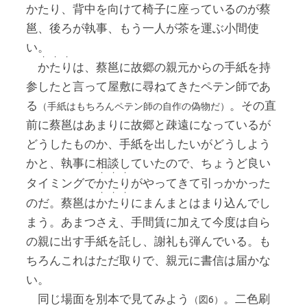
かたり
、背中を向けて椅子に座っているのが蔡
邕、後ろが執事、もう一人が茶を運ぶ小間使
い。
・・・
かたり
は、蔡邕に故郷の親元からの手紙を持
参したと言って屋敷に尋ねてきたペテン師であ
る
。その直
（手紙はもちろんペテン師の自作の偽物だ）
前に蔡邕はあまりに故郷と疎遠になっているが
どうしたものか、手紙を出したいがどうしよう
かと、執事に相談していたので、ちょうど良い
・・・
タイミングで
かたり
がやってきて引っかかった
・・・
のだ。蔡邕は
かたり
にまんまとはまり込んでし
まう。あまつさえ、手間賃に加えて今度は自ら
の親に出す手紙を託し、謝礼も弾んでいる。も
ちろんこれはただ取りで、親元に書信は届かな
い。
同じ場面を別本で見てみよう
。二色刷
（図6）