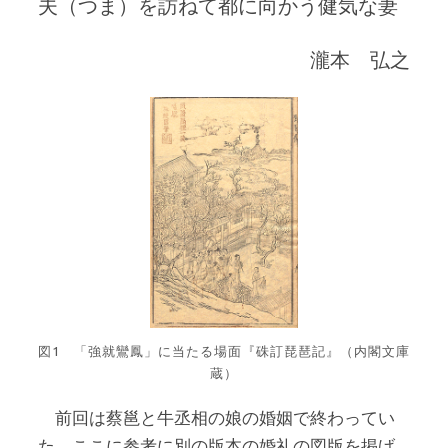
夫（つま）を訪ねて都に向かう健気な妻
瀧本 弘之
図1 「強就鸞鳳」に当たる場面『硃訂琵琶記』（内閣文庫
蔵）
前回は蔡邕と牛丞相の娘の婚姻で終わってい
た。ここに参考に別の版本の婚礼の図版を掲げ