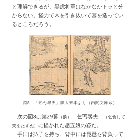
と理解できるが、黒虎将軍はなかなかトラと分
からない。怪力で木を引き抜いて墓を造ってい
るところだろう。
図8 「乞丐尋夫」陳大来本より（内閣文庫蔵）
次の図8は第29幕
「乞丐尋夫」
（齣）
（乞食して
に描かれた趙五娘の姿だ。
夫をたずぬ）
手には払子を持ち、背中には琵琶を背負って