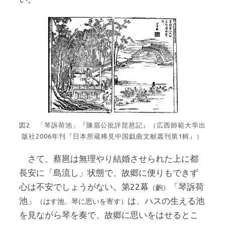
図2 「琴訴荷池」『陳眉公批評琵琶記』（広⻄師範⼤学出
版社2006年刊『⽇本所蔵稀⾒中国戯曲⽂献叢刊第1輯』）
さて、蔡邕は無理やり結婚させられた上に都
長安に「島流し」状態で、故郷に便りもできず
心は不安でしょうがない。第22幕
「琴訴荷
（齣）
池」
は、ハスの生える池
（はす池、琴に思いを寄す）
を見ながら琴を奏で、故郷に思いをはせるとこ