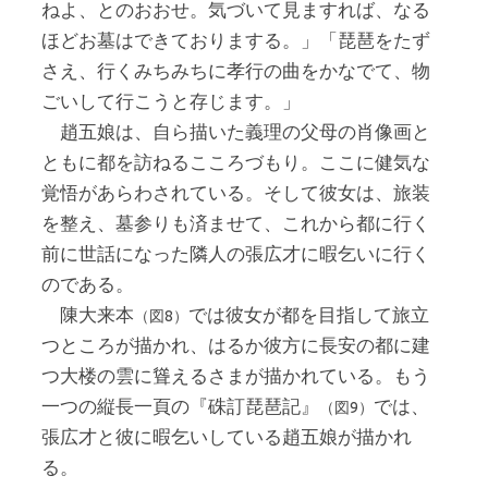
ねよ、とのおおせ。気づいて見ますれば、なる
ほどお墓はできておりまする。」「琵琶をたず
さえ、行くみちみちに孝行の曲をかなでて、物
ごいして行こうと存じます。」
趙五娘は、自ら描いた義理の父母の肖像画と
ともに都を訪ねるこころづもり。ここに健気な
覚悟があらわされている。そして彼女は、旅装
を整え、墓参りも済ませて、これから都に行く
前に世話になった隣人の張広才に暇乞いに行く
のである。
陳大来本
では彼女が都を目指して旅立
（図8）
つところが描かれ、はるか彼方に長安の都に建
つ大楼の雲に聳えるさまが描かれている。もう
一つの縦長一頁の『硃訂琵琶記』
では、
（図9）
張広才と彼に暇乞いしている趙五娘が描かれ
る。