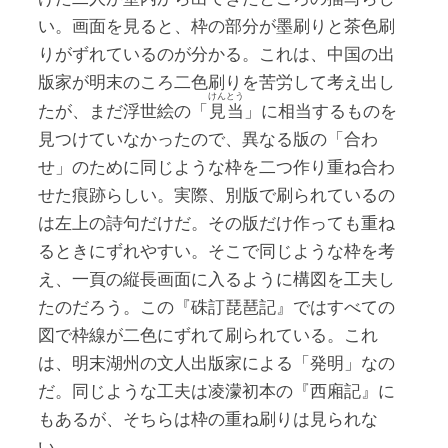
い。画面を見ると、枠の部分が墨刷りと茶色刷
りがずれているのが分かる。これは、中国の出
版家が明末のころ二色刷りを苦労して考え出し
けんとう
たが、まだ浮世絵の「
見当
」に相当するものを
見つけていなかったので、異なる版の「合わ
せ」のために同じような枠を二つ作り重ね合わ
せた痕跡らしい。実際、別版で刷られているの
は左上の詩句だけだ。その版だけ作っても重ね
るときにずれやすい。そこで同じような枠を考
え、一頁の縦長画面に入るように構図を工夫し
たのだろう。この『硃訂琵琶記』ではすべての
図で枠線が二色にずれて刷られている。これ
は、明末湖州の文人出版家による「発明」なの
だ。同じような工夫は凌濛初本の『西廂記』に
もあるが、そちらは枠の重ね刷りは見られな
い。