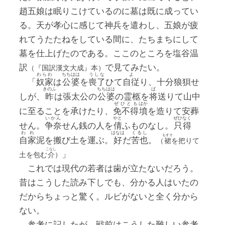
趙五娘は眠りこけているのに墓は既に成ってい
る。天が孝心に感じて神兵を遣わし、五娘が疲
れてうたたねをしている間に、たちまちにして
墓を仕上げたのである。ここのところを塩谷温
訳
で見てみたい。
（『国訳漢文大成』本）
わらわ
ちち
はは
うしな
よ
「
奴家
は
公
婆
を
喪了
ひて
自従
り、十分狼狽せ
きのふ
ちち
はは
ば
しが、
昨
は張太公の
公
婆
の霊柩を
将
送りて山中
ぜひとも
はか
に至ることを承けたり、
免不得
墳
を造りて安葬
いかん
やと
ぜひなく
せん。
争奈
せん銭の人を
倩
ふものなし。
只得
われ
はなは
くるし
もすそ
自家
泥を搬び土を運ぶ。
好
だ
苦也
。
（
裙
を把りて
こなし
」
土を包む
介
）
これでは現代の若者は歯が立たないだろう。
昔はこうした読み下しでも、分かる人はいたの
だからちょっと驚く。ルビがないと全く分から
ない。
参考に記したが、戦前はこうした難しい参考