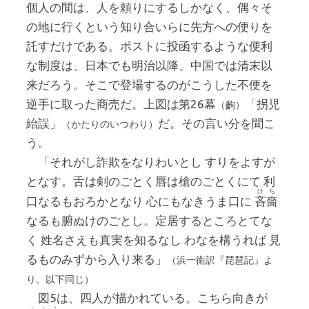
個人の間は、人を頼りにするしかなく、偶々そ
の地に行くという知り合いらに先方への便りを
託すだけである。ポストに投函するような便利
な制度は、日本でも明治以降、中国では清末以
来だろう。そこで登場するのがこうした不便を
逆手に取った商売だ。上図は第26幕
「拐児
（齣）
紿誤」
だ。その言い分を聞こ
（かたりのいつわり）
う。
「それがし詐欺をなりわいとし すりをよすが
となす。舌は剣のごとく唇は槍のごとくにて 利
けち
口なるもおろかとなり 心にもなきうま口に
吝嗇
なるも腑ぬけのごとし。定居するところとてな
く 姓名さえも真実を知るなし わなを構うれば 見
るものみずから入り来る」
（浜一衛訳『琵琶記』よ
り。以下同じ）
図5は、四人が描かれている。こちら向きが
・・・