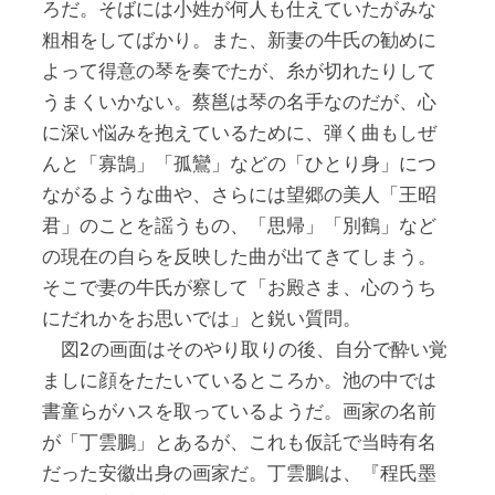
ろだ。そばには小姓が何人も仕えていたがみな
粗相をしてばかり。また、新妻の牛氏の勧めに
よって得意の琴を奏でたが、糸が切れたりして
うまくいかない。蔡邕は琴の名手なのだが、心
に深い悩みを抱えているために、弾く曲もしぜ
んと「寡鵠」「孤鸞」などの「ひとり身」につ
ながるような曲や、さらには望郷の美人「王昭
君」のことを謡うもの、「思帰」「別鶴」など
の現在の自らを反映した曲が出てきてしまう。
そこで妻の牛氏が察して「お殿さま、心のうち
にだれかをお思いでは」と鋭い質問。
図2の画面はそのやり取りの後、自分で酔い覚
ましに顔をたたいているところか。池の中では
書童らがハスを取っているようだ。画家の名前
が「丁雲鵬」とあるが、これも仮託で当時有名
だった安徽出身の画家だ。丁雲鵬は、『程氏墨