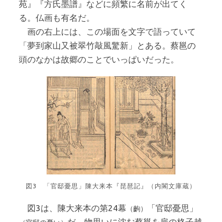
苑』『方氏墨譜』などに頻繁に名前が出てく
る。仏画も有名だ。
画の右上には、この場面を文字で語っていて
「夢到家山又被翠竹敲風驚新」とある。蔡邕の
頭のなかは故郷のことでいっぱいだった。
図3 「官邸憂思」陳大来本『琵琶記』（内閣文庫蔵）
図3は、陳大来本の第24幕
「官邸憂思」
（齣）
だ。物思いに沈む蔡邕を扉の格子越