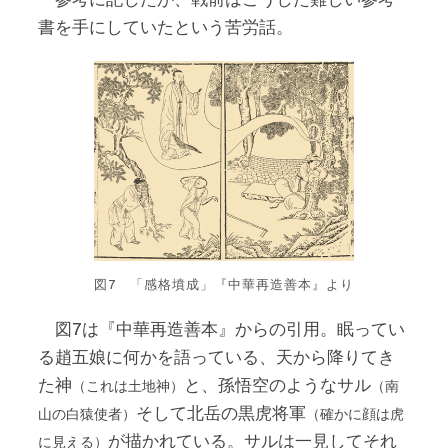
書を手にしていたという苦労話。
図7 「感格墳成」『中華再造善本』より
図7は『中華再造善本』からの引用。眠ってい
る趙五娘に何かを語っている、天から降りてき
た神
と、孫悟空のようなサル
（これは土地神）
（南
そして北岳の黒虎将軍
山の白猿使者）
（確かに顔は虎
が描かれている。サルは一見してそれ
に見える）