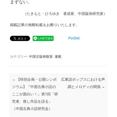
まずない。
（たきもと・ひろゆき 著述家、中国版画研究家）
掲載記事の無断転載をお断りいたします。
Pocket
カテゴリー:
中国古版画散策
連載
投稿ナビゲーション
←
【特別企画・公開シンポ
広東語ポップスにおける声
ジウム】『中国古典小説の
調とメロディの関係
→
ここが面白い！』第1回「研
究者、推し作品を語る」
（中国古典小説研究会）