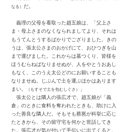
だ。
なる）
義理の父母を看取った趙五娘は、「父上さ
ま・母上さまのなくなられましてより、それは
・・・・
もう
てんとう
するばかりでござりました。きの
うは、張太公さまのおかげにて、おひつぎを山
まで運びました。これからは墓つくり、皆様を
ほうむらねばなりませぬが、人をやとうおあし
もなく、このうえ太公どのにお願いすることも
なりませぬ。じぶんで土を運ぶほかはあります
まい。
」
（もすそで土を包むしぐさ）
張太公とは隣人の張広才で、趙五娘が「義
倉」のときに食料を奪われたときも、助けに入
った善良な隣人だ。そもそも蔡邕が科挙に応じ
たときから、その留守宅を何かと世話してき
た。張広才が気が付いて手伝いに出てくると、