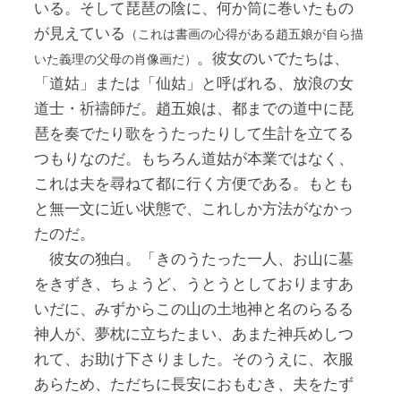
いる。そして琵琶の陰に、何か筒に巻いたもの
が見えている
（これは書画の心得がある趙五娘が自ら描
。彼女のいでたちは、
いた義理の父母の肖像画だ）
「道姑」または「仙姑」と呼ばれる、放浪の女
道士・祈禱師だ。趙五娘は、都までの道中に琵
琶を奏でたり歌をうたったりして生計を立てる
つもりなのだ。もちろん道姑が本業ではなく、
これは夫を尋ねて都に行く方便である。もとも
と無一文に近い状態で、これしか方法がなかっ
たのだ。
彼女の独白。「きのうたった一人、お山に墓
をきずき、ちょうど、うとうとしておりますあ
いだに、みずからこの山の土地神と名のらるる
神人が、夢枕に立ちたまい、あまた神兵めしつ
れて、お助け下さりました。そのうえに、衣服
あらため、ただちに長安におもむき、夫をたず