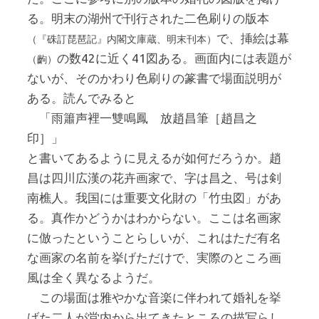
る。明末の湖州で刊行された二色刷りの版本
で、挿絵は幕
（『硃訂琵琶記』内閣文庫蔵、明末刊本）
の数42に近く41図ある。画面内には表題が
（齣）
ないが、そのかわり色刷りの篆書で場面説明が
ある。読んでみると
「雨簫声裡一雙鳴鳳 放趙昌筆［趙昌之
印］」
と書いてあるように見えるが如何だろうか。趙
昌は四川広漢の花卉画家で、字は昌之、号は剣
南樵人。我国には重要文化財の「竹虫図」があ
る。真作かどうかはわからない。ここは名画家
に倣ったということらしいが、これはただ有名
な画家の名前を挙げただけで、実際のところ画
風は全く異なるようだ。
この場面は雅やかな音楽に伴われて婚礼を挙
げた二人が堂内から出てきたところの描写らし