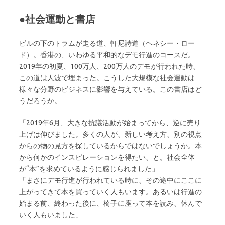
●社会運動と書店
ビルの下のトラムが走る道、軒尼詩道（ヘネシー・ロー
ド）。香港の、いわゆる平和的なデモ行進のコースだ。
2019年の初夏、100万人、200万人のデモが行われた時、
この道は人波で埋まった。こうした大規模な社会運動は
様々な分野のビジネスに影響を与えている。この書店はど
うだろうか。
「2019年6月、大きな抗議活動が始まってから、逆に売り
上げは伸びました。多くの人が、新しい考え方、別の視点
からの物の見方を探しているからではないでしょうか。本
から何かのインスピレーションを得たい、と。社会全体
が“本”を求めているように感じられました」
「まさにデモ行進が行われている時に、その途中にここに
上がってきて本を買っていく人もいます。あるいは行進の
始まる前、終わった後に、椅子に座って本を読み、休んで
いく人もいました」