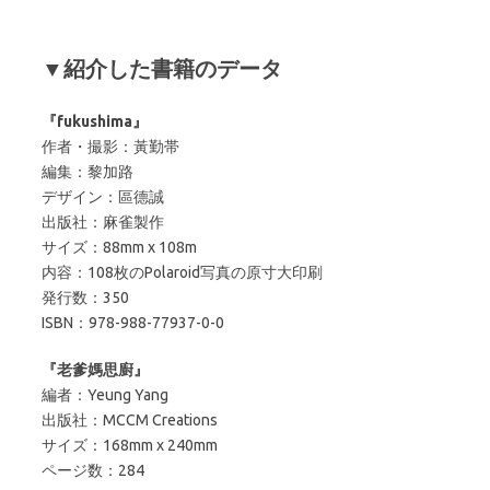
▼紹介した書籍のデータ
『fukushima』
作者・撮影：黃勤帯
編集：黎加路
デザイン：區德誠
出版社：麻雀製作
サイズ：88mm x 108m
内容：108枚のPolaroid写真の原寸大印刷
発行数：350
ISBN：978-988-77937-0-0
『老爹媽思廚』
編者：Yeung Yang
出版社：MCCM Creations
サイズ：168mm x 240mm
ページ数：284