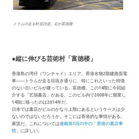
トラムの走る軒尼詩道。右が富徳楼
●縦に伸びる芸術村「富徳楼」
香港島の湾仔（ワンチャイ）エリア。香港名物2階建路面電
車――トラムが走る目抜き通りに、特にこれといった特徴
のない古いビルが建っている。富徳楼。この14階に今回紹
介する「艺鵠書店」がある。このビル内で2008年に開業し
14階に移ったのは2014年だ。
日本では書店がビルのかなり上階にあるというケースは少
ないのではないだろうか。そこには香港的な事情がある。
家賃だ。これについては
連載第1回の中の「香港の書店事
情」
に詳しい。