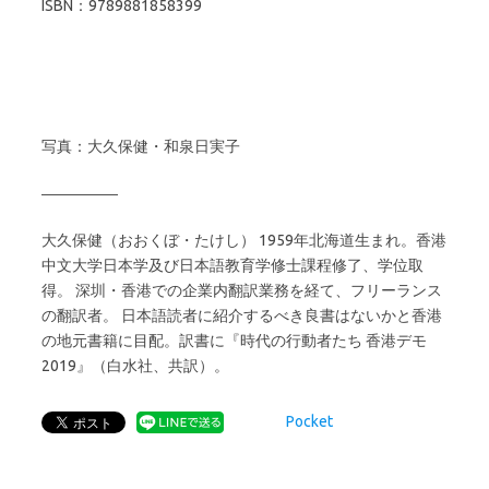
ISBN：9789881858399
写真：大久保健・和泉日実子
―――――
大久保健（おおくぼ・たけし）
1959年北海道生まれ。香港
中文大学日本学及び日本語教育学修士課程修了、学位取
得。
深圳・香港での企業内翻訳業務を経て、フリーランス
の翻訳者。
日本語読者に紹介するべき良書はないかと香港
の地元書籍に目配。訳書に『時代の行動者たち 香港デモ
2019』（白水社、共訳）。
Pocket