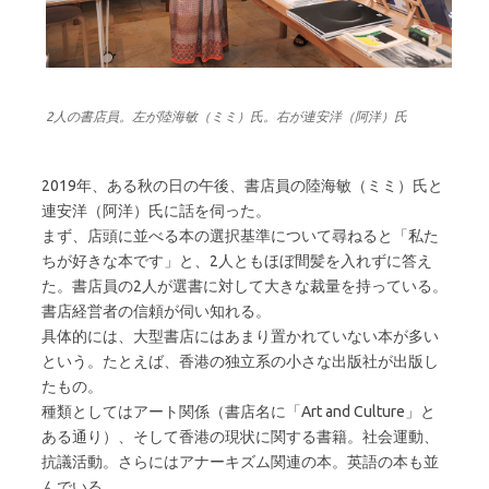
2人の書店員。左が陸海敏（ミミ）氏。右が連安洋（阿洋）氏
2019年、ある秋の日の午後、書店員の陸海敏（ミミ）氏と
連安洋（阿洋）氏に話を伺った。
まず、店頭に並べる本の選択基準について尋ねると「私た
ちが好きな本です」と、2人ともほぼ間髪を入れずに答え
た。書店員の2人が選書に対して大きな裁量を持っている。
書店経営者の信頼が伺い知れる。
具体的には、大型書店にはあまり置かれていない本が多い
という。たとえば、香港の独立系の小さな出版社が出版し
たもの。
種類としてはアート関係（書店名に「Art and Culture」と
ある通り）、そして香港の現状に関する書籍。社会運動、
抗議活動。さらにはアナーキズム関連の本。英語の本も並
んでいる。