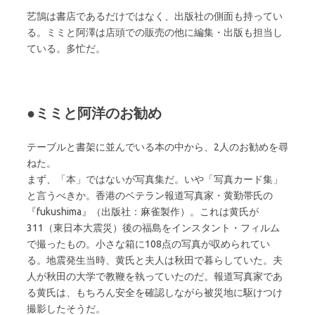
艺鵠は書店であるだけではなく、出版社の側面も持ってい
る。ミミと阿澤は店頭での販売の他に編集・出版も担当し
ている。多忙だ。
●ミミと阿洋のお勧め
テーブルと書架に並んでいる本の中から、2人のお勧めを尋
ねた。
まず、「本」ではないが写真集だ。いや「写真カード集」
と言うべきか。香港のベテラン報道写真家・黄勤帯氏の
『fukushima』（出版社：麻雀製作）。これは黄氏が
311（東日本大震災）後の福島をインスタント・フィルム
で撮ったもの。小さな箱に108点の写真が収められてい
る。地震発生当時、黄氏と夫人は秋田で暮らしていた。夫
人が秋田の大学で教鞭を執っていたのだ。報道写真家であ
る黄氏は、もちろん安全を確認しながら被災地に駆けつけ
撮影したそうだ。