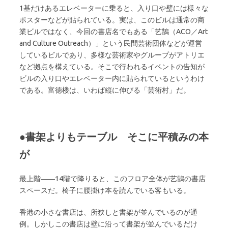
1基だけあるエレベーターに乗ると、入り口や壁には様々な
ポスターなどが貼られている。実は、このビルは通常の商
業ビルではなく、今回の書店名でもある「艺鵠（ACO／Art
and Culture Outreach）」という民間芸術団体などが運営
しているビルであり、多様な芸術家やグループがアトリエ
など拠点を構えている。そこで行われるイベントの告知が
ビルの入り口やエレベーター内に貼られているというわけ
である。富徳楼は、いわば縦に伸びる「芸術村」だ。
●書架よりもテーブル そこに平積みの本
が
最上階――14階で降りると、このフロア全体が艺鵠の書店
スペースだ。椅子に腰掛け本を読んでいる客もいる。
香港の小さな書店は、所狭しと書架が並んでいるのが通
例。しかしこの書店は壁に沿って書架が並んでいるだけ