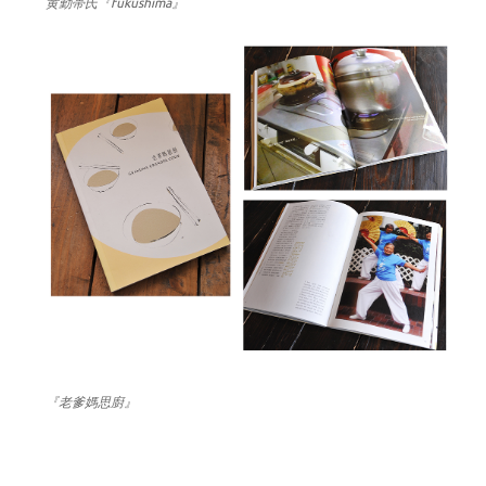
黄勤帯氏『fukushima』
『老爹媽思廚』