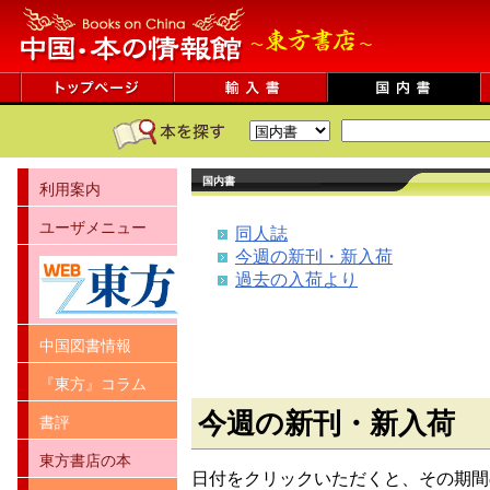
国内書
利用案内
ユーザメニュー
同人誌
今週の新刊・新入荷
過去の入荷より
中国図書情報
『東方』コラム
今週の新刊・新入荷
書評
東方書店の本
日付をクリックいただくと、その期間