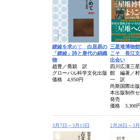
繚綾を求
めて
白居易の
三星堆博物館
「繚綾」詩と唐代の絹織
こそ 長江文
物
出会い
趙豊／喬穎 訳
四川広漢三星
グローバル科学文化出版
館 編著／村
価格 4,950円
一 訳
尚斯国際出版
本出版制作セ
発売
価格 3,300
3月7日～3月13日
2月28日～3月