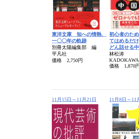
東洋文庫 知への情熱、
初心者のため
一〇〇年の軌跡
てはめるだけ
別冊太陽編集部 編
どん話せる中
平凡社
林松涛
KADOKAWA
価格 2,750円
価格 1,870
11月15日～11月21日
11月8日～11