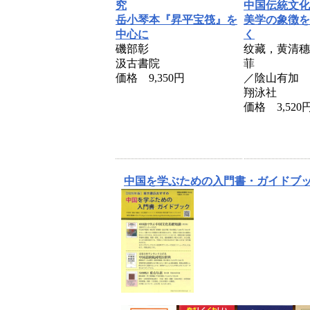
究
中国伝統文化
岳小琴本『昇平宝筏』を
美学の象徴を
中心に
く
磯部彰
纹藏，黄清穗
汲古書院
菲
価格 9,350円
／陰山有加 
翔泳社
価格 3,520
中国を学ぶための入門書・ガイドブ