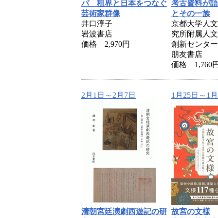
パ 租界と日本をつなぐ
考古資料が語
芸術家群像
とその一族
井口淳子
京都大学人文
岩波書店
究所附属人文
価格 2,970円
創新センター
朋友書店
価格 1,760
2月1日～2月7日
1月25日～1月
清朝宮廷演劇西遊記の研
故宮の文様