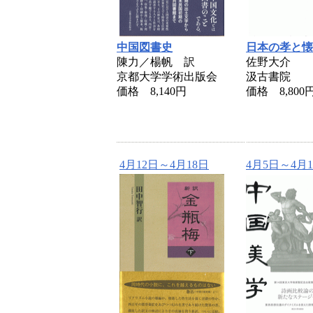
中国図書史
日本の孝と懐
陳力／楊帆 訳
佐野大介
京都大学学術出版会
汲古書院
価格 8,140円
価格 8,800
4月12日～4月18日
4月5日～4月1