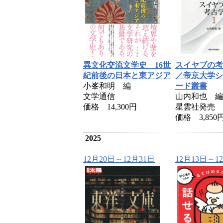
異文化交流文学史 16世
スイヤブの考
紀前後の日本と東アジア
／帝京大学シ
小峯和明 編
ード叢書
文学通信
山内和也 編
価格 14,300円
星雲社発売
価格 3,850
2025
12月20日～12月31日
12月13日～1