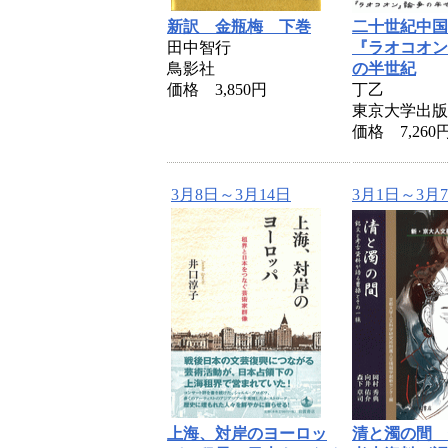
新訳 金瓶梅 下巻
二十世紀中
田中智行
『ラオコオン
鳥影社
の半世紀
価格 3,850円
丁乙
東京大学出版
価格 7,260
3月8日～3月14日
3月1日～3月7
上海、対岸のヨーロッ
清と濁の間 