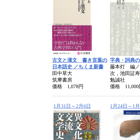
古文と漢文 書き言葉の
字典・詞典の
日本語史 ／ちくま新書
藤本灯 編／
田中草大
次，池田証寿
筑摩書房
勉誠社
価格 1,078円
価格 11,00
1月31日～2月6日
1月24日～1月