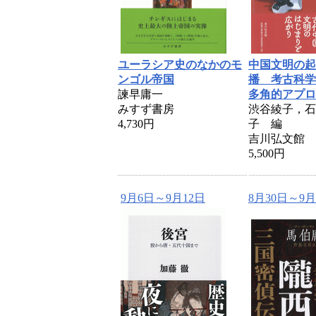
ユーラシア史のなかのモ
中国文明の起
ンゴル帝国
播 考古科学
諫早庸一
多角的アプロ
みすず書房
渋谷綾子，石
4,730円
子 編
吉川弘文館
5,500円
9月6日～9月12日
8月30日～9月