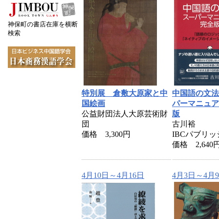
神保町の書店在庫を横断
検索
特別展 倉敷大原家と中
中国語の文法
国絵画
パーマニュア
公益財団法人大原芸術財
版
団
古川裕
価格 3,300円
IBCパブリ
価格 2,640
4月10日～4月16日
4月3日～4月