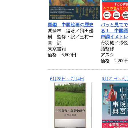
図鑑 中国絵画の歴史
パッと見てで
馮翰林 編著／飛田優
る！ 中国
樹 監修・訳／三村一
声調イメトレ
貴 訳
丹羽毅／張悦
東京書籍
語監修
価格 6,600円
アスク
価格 2,200
6月28日～7月4日
6月21日～6