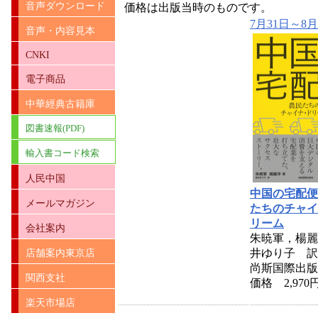
音声ダウンロード
価格は出版当時のものです。
7月31日～8月
音声・内容見本
CNKI
電子商品
中華經典古籍庫
図書速報(PDF)
輸入書コード検索
人民中国
中国の宅配便
メールマガジン
たちのチャイ
リーム
会社案内
朱暁軍，楊麗
井ゆり子 訳
店舗案内東京店
尚斯国際出版
関西支社
価格 2,970
楽天市場店