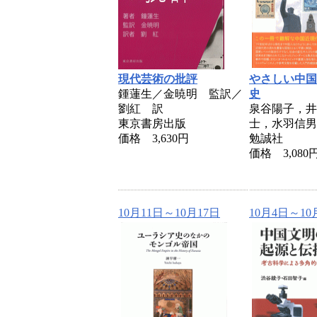
現代芸術の批評
やさしい中国
鍾蓮生／金暁明 監訳／
史
劉紅 訳
泉谷陽子，井
東京書房出版
士，水羽信男
価格 3,630円
勉誠社
価格 3,080
10月11日～10月17日
10月4日～10