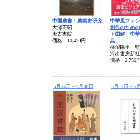
中国農書・農業史研究
中華風ファン
大澤正昭
創作のための
汲古書院
ト図解 中華
価格 10,450円
典
柿沼陽平 監
河出書房新社
価格 2,750
5月24日～5月30日
5月17日～5