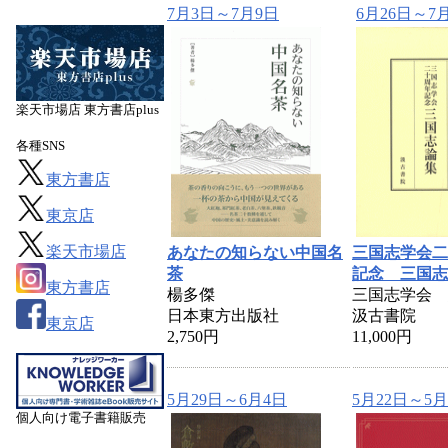
7月3日～7月9日
6月26日～7
楽天市場店 東方書店plus
各種SNS
東方書店
東京店
楽天市場店
あなたの知らない中国名
三国志学会二
茶
記念 三国志
東方書店
楊多傑
三国志学会 
日本東方出版社
汲古書院
東京店
2,750円
11,000円
5月29日～6月4日
5月22日～5月
個人向け電子書籍販売