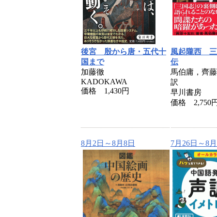
後宮 殷から唐・五代十
風起隴西 三
国まで
伝
加藤徹
馬伯庸，齊
KADOKAWA
訳
価格 1,430円
早川書房
価格 2,750
8月2日～8月8日
7月26日～8月