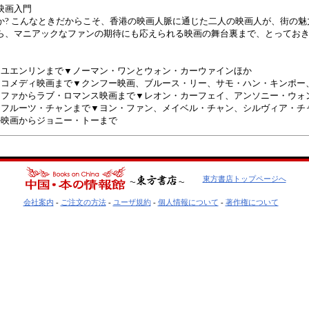
映画入門
か? こんなときだからこそ、香港の映画人脈に通じた二人の映画人が、街の
ら、マニアックなファンの期待にも応えられる映画の舞台裏まで、とってお
らユエンリンまで▼ノーマン・ワンとウォン・カーウァインほか
らコメディ映画まで▼クンフー映画、ブルース・リー、サモ・ハン・キンポー
ンファからラブ・ロマンス映画まで▼レオン・カーフェイ、アンソニー・ウォ
らフルーツ・チャンまで▼ヨン・ファン、メイベル・チャン、シルヴィア・チ
ル映画からジョニー・トーまで
東方書店トップページへ
会社案内
-
ご注文の方法
-
ユーザ規約
-
個人情報について
-
著作権について