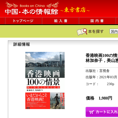
香港映画100の
林加奈子，美山
出版社：言視舎
出版年：2021年03月
コード： 230p ISB
価格 1,980円