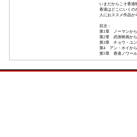
いまだからこそ香港
香港はどこにいくの
人におススメ作品か
目次：
第1章 ノーマンか
第2章 武侠映画か
第3章 チョウ・ユ
第4 アン・ホイか
第5章 香港ノワー