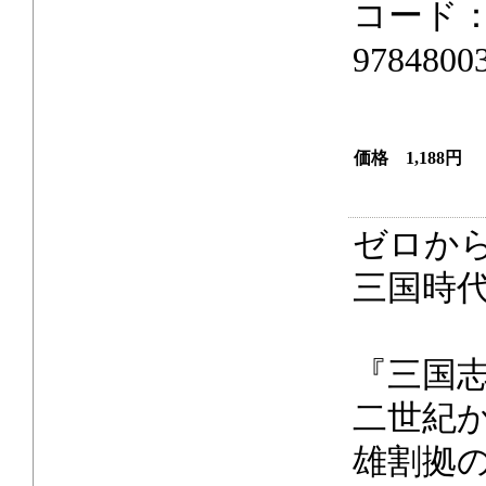
コード：
9784800
価格 1,188円
ゼロか
三国時
『三国
二世紀
雄割拠