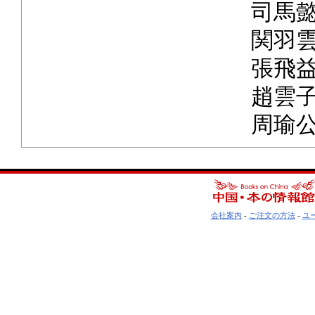
司馬懿
関羽雲
張飛益
趙雲子
周瑜公瑾
会社案内
-
ご注文の方法
-
ユ