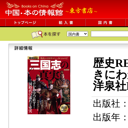
歴史R
きにわ
洋泉社
出版社
出版年：2