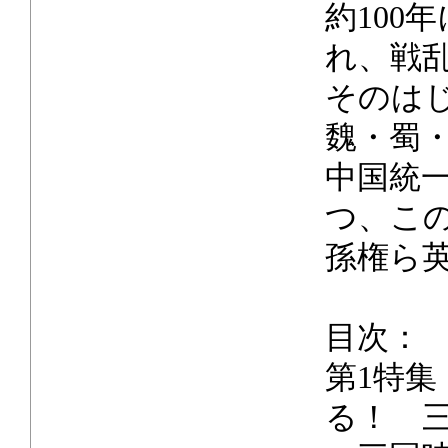
約100
れ、戦
そのは
魏・蜀
中国統
つ、こ
孫権ら
目次：
第1特
る！ 