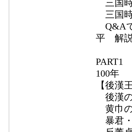
三国時代
三国時
Q&A
平 解
PART
100年
【後漢
後漢の
黄巾の
暴君・