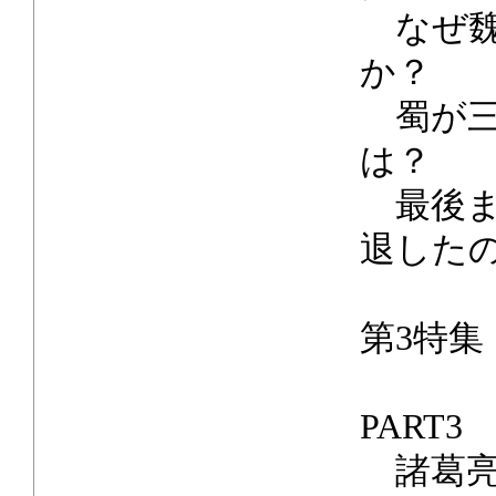
なぜ魏
か？
蜀が三
は？
最後ま
退した
第3特
PART
諸葛亮