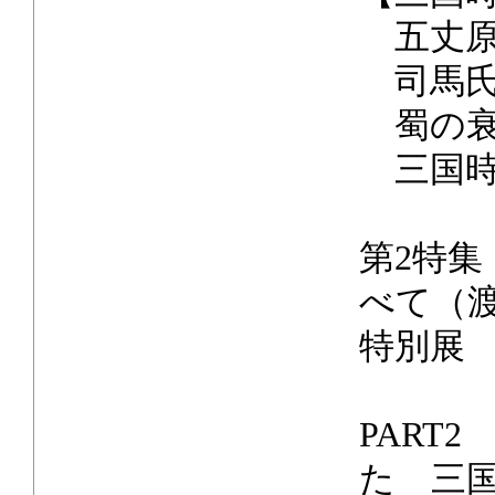
五丈原
司馬氏
蜀の衰
三国時
第2特
べて（
特別展
PART
た 三