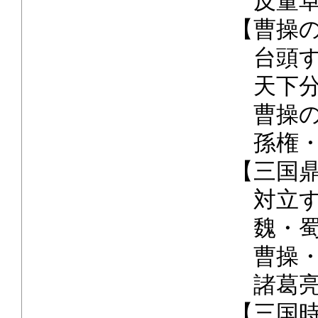
反董卓
【曹操
台頭す
天下分
曹操の
孫権・
【三国
対立す
魏・蜀
曹操・
諸葛亮
【三国