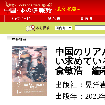
中国のリア
い求めてい
兪敏浩 編
出版社：晃洋
出版年：2023