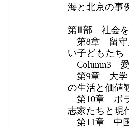
海と北京の事
第Ⅲ部 社会
第8章 留守
い子どもたち
Column3
第9章 大学
の生活と価値
第10章 ボ
志家たちと現
第11章 中