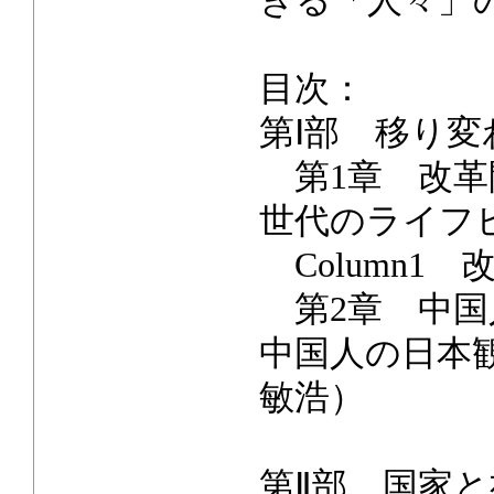
きる「人々」
目次：
第Ⅰ部 移り
第1章 改革
世代のライフ
Column1
第2章 中国
中国人の日本
敏浩）
第Ⅱ部 国家