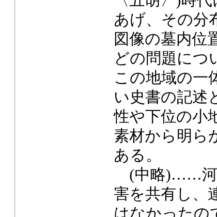
〈五胡〉)時
あげ、その分
図像の墓内位置
どの問題につ
この地域の一
い史書の記述
性や下位の小
素材から明ら
ある。
(中略)……
害を共有し、
はなかったの