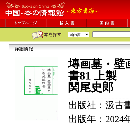
塼画墓・壁
書81
上製
関尾史郎
出版社：汲古
出版年：2024