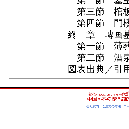
第二節 墓
第三節 棺
第四節 門
終 章 塼画
第一節 薄葬
第二節 酒
図表出典／引
会社案内
-
ご注文の方法
-
ユ