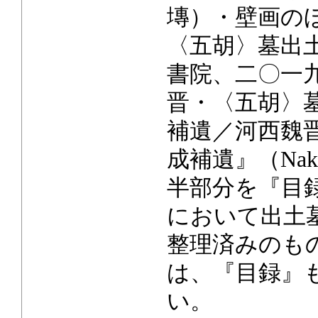
塼）・壁画の
〈五胡〉墓出土
書院、二〇一
晋・〈五胡〉
補遺／河西魏晋
成補遺』（Nak
半部分を『目
において出土
整理済みのも
は、『目録』
い。