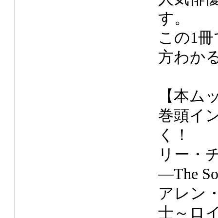
す。
この1
方わか
【本ム
巻頭イ
く！
リー・
―The So
アレン
士～ロ