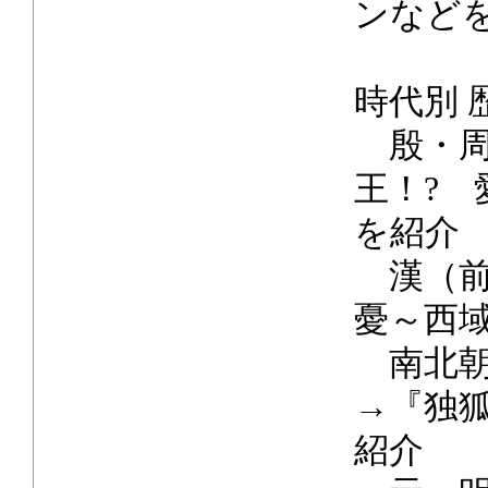
ンなど
時代別 
殷・周
王！?
を紹介
漢（前
憂～西
南北朝
→『独
紹介