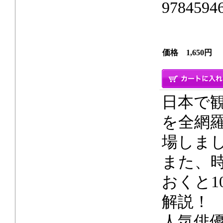
9784594
価格 1,650円
日本で観
を全網
場しま
また、
おくと
解説！
人気俳