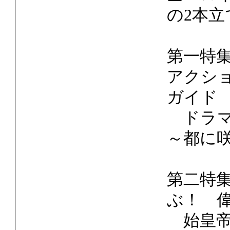
の2本立
第一特
アクシ
ガイド
ドラマ
～都に
第二特
ぶ！ 
始皇帝