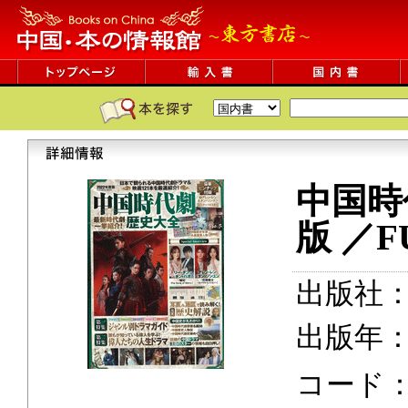
中国時
版 ／F
出版社
出版年：2
コード：