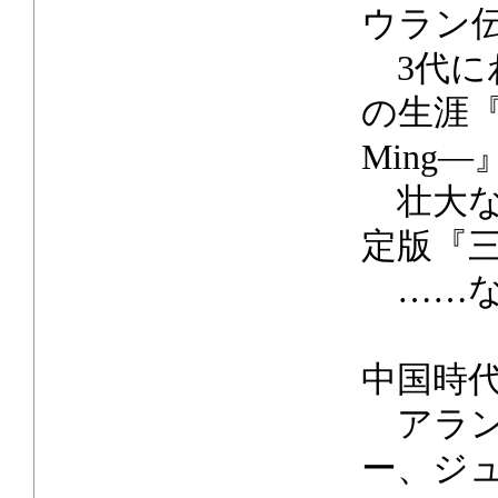
ウラン
3代に
の生涯『大
Ming―
壮大な
定版『三国
……な
中国時代
アラン
ー、ジ