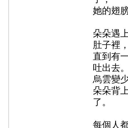
她的翅
朵朵遇
肚子裡
直到有
吐出去
烏雲變
朵朵背
了。
每個人