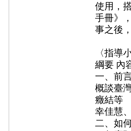
使用，
手冊》
事之後
〈指導
綱要 內
一、前
概談臺
癥結等
幸佳慧
二、如