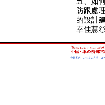
五、如何
防跟處
的設計
幸佳慧
会社案内
-
ご注文の方法
-
ユ