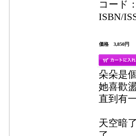
コード：
ISBN/IS
価格 3,850円
朵朵是
她喜歡
直到有
天空暗
了，