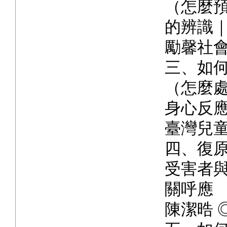
（怎麼預
的辨識
勵馨社
三、如
（怎麼處
身心反
臺灣兒
四、復
受害者
關呼應
陳潔晧 