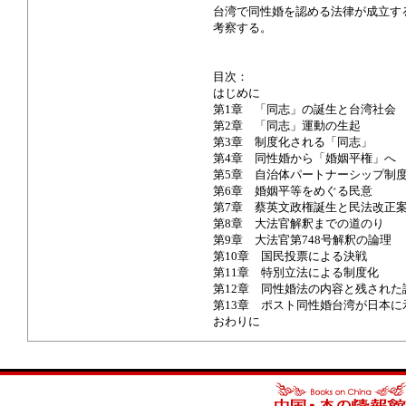
台湾で同性婚を認める法律が成立す
考察する。
目次：
はじめに
第1章 「同志」の誕生と台湾社会
第2章 「同志」運動の生起
第3章 制度化される「同志」
第4章 同性婚から「婚姻平権」へ
第5章 自治体パートナーシップ制
第6章 婚姻平等をめぐる民意
第7章 蔡英文政権誕生と民法改正
第8章 大法官解釈までの道のり
第9章 大法官第748号解釈の論理
第10章 国民投票による決戦
第11章 特別立法による制度化
第12章 同性婚法の内容と残された
第13章 ポスト同性婚台湾が日本に
おわりに