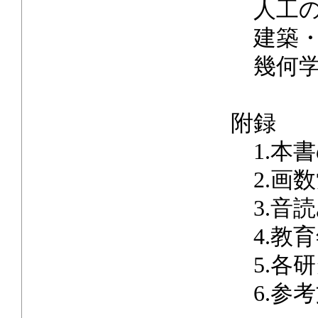
人工の
建築・
幾何学
附録
1.本
2.画数
3.音
4.教
5.各
6.参考