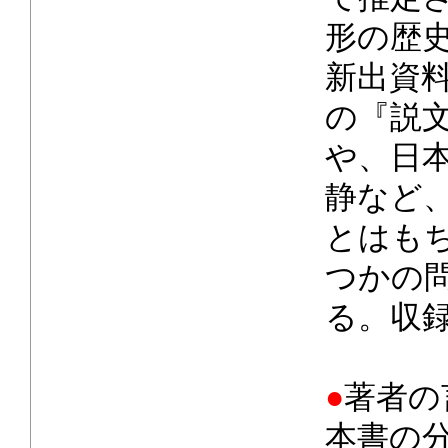
形の歴
新出資
の『説
や、日
静など
とはも
つかの
る。収録
●
著者の
本書の