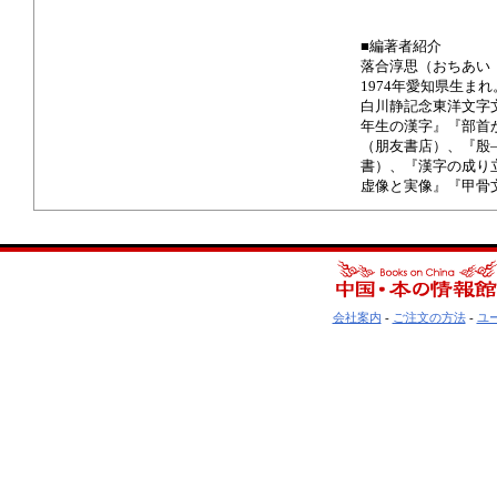
■編著者紹介
落合淳思（おちあい
1974年愛知県生
白川静記念東洋文字
年生の漢字』『部首
（朋友書店）、『殷
書）、『漢字の成り
虚像と実像』『甲骨
会社案内
-
ご注文の方法
-
ユ