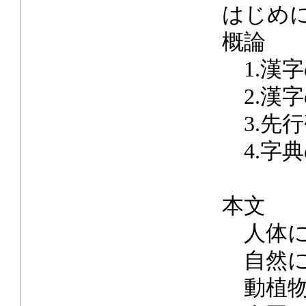
はじめ
概論
1.漢
2.漢
3.先
4.字
本文
人体に
自然に
動植物