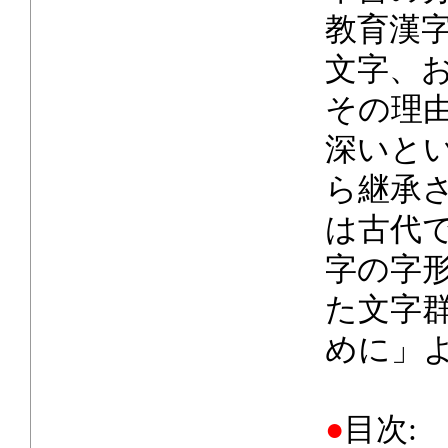
教育漢
文字、
その理
深いと
ら継承
は古代
字の字
た文字
めに」
●
目次: