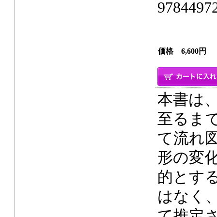
9784497
価格 6,600円
本書は
至るま
て流れ
形の変
的とす
はなく
て推定