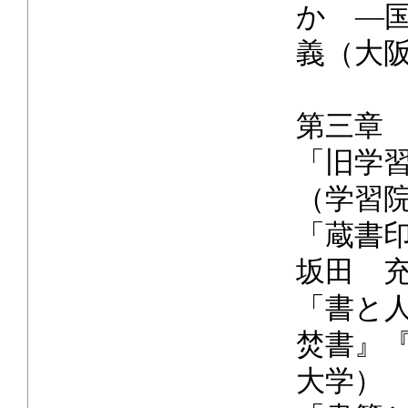
か ―
義（大
第三章
「旧学
（学習
「蔵書
坂田 
「書と
焚書』
大学）