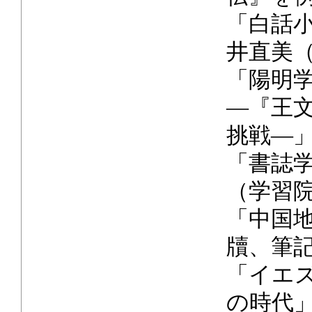
「白話
井直美
「陽明
―『王
挑戦―
「書誌
（学習
「中国
牘、筆
「イエ
の時代