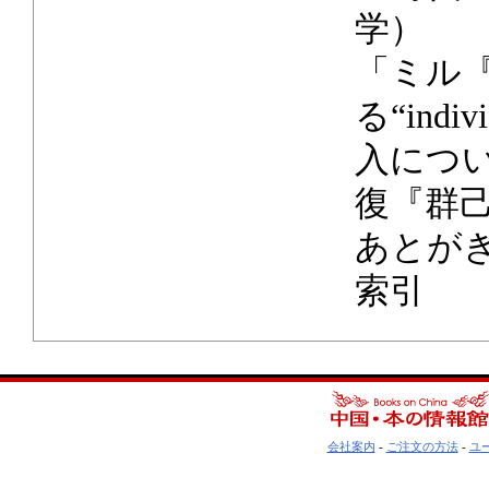
学）
「ミル
る“ind
入につ
復『群
あとが
索引
会社案内
-
ご注文の方法
-
ユ