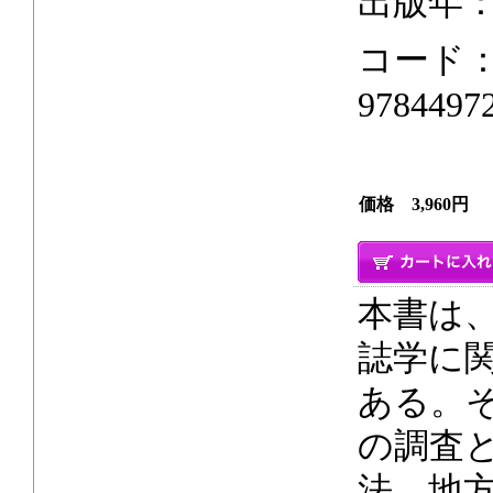
出版年：2
コード：0
9784497
価格 3,960円
本書は、
誌学に
ある。
の調査
法、地