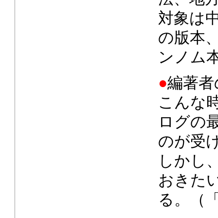
対象は
の版本
ンノム
●
編著者
こんな
ログの
のが受
しかし
おきた
る。（