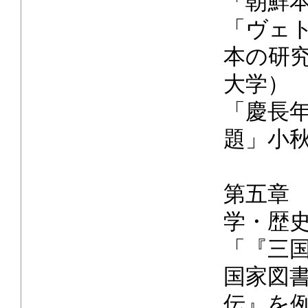
「朝鮮
「ヴェ
本の研
大学）
「慶長
題」小
第五章
学・歴
「『三
国家図
伝』を