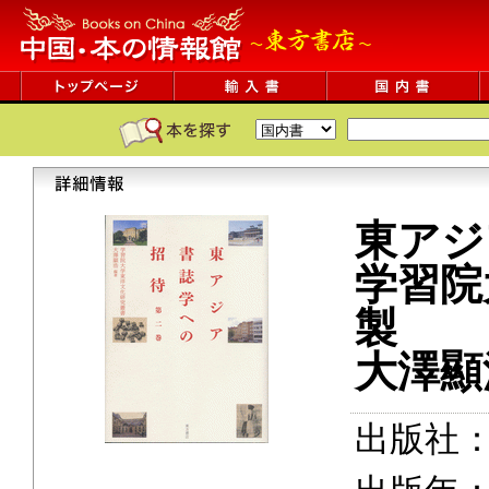
東アジ
学習院
製
大澤顯
出版社