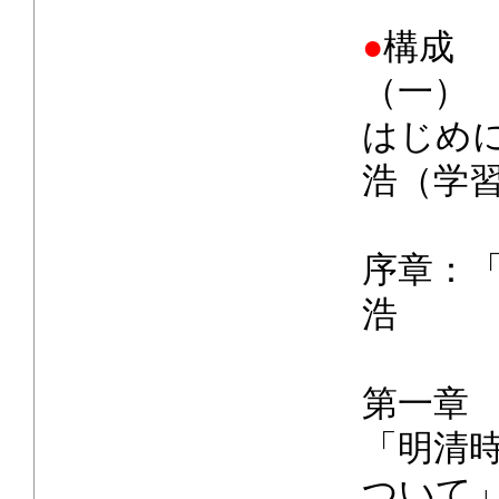
●
構成
（一）
は
浩（学
序章：
浩
第一章
「明清
ついて