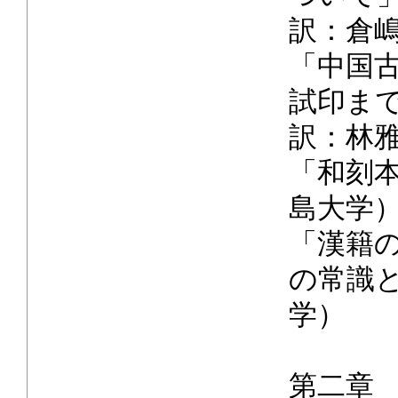
訳：倉
「中国
試印ま
訳：林
「和刻
島大学
「漢籍
の常識
学）
第二章