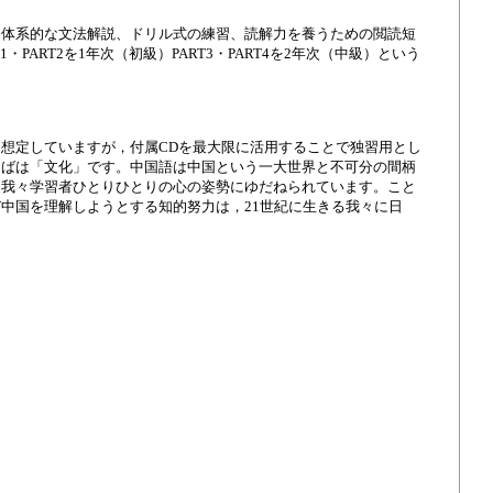
つ体系的な文法解説、ドリル式の練習、読解力を養うための閲読短
ART2を1年次（初級）PART3・PART4を2年次（中級）という
想定していますが，付属CDを最大限に活用することで独習用とし
とばは「文化」です。中国語は中国という一大世界と不可分の間柄
は我々学習者ひとりひとりの心の姿勢にゆだねられています。こと
中国を理解しようとする知的努力は，21世紀に生きる我々に日