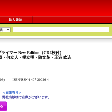
マー New Edition（CD2枚付）
成・何立人・楊立明・陳文芷・王宓 吹込
 ISBN/ISSN 4-497-20026-4
＜在庫有り＞
弊社出版物で在庫がございます。