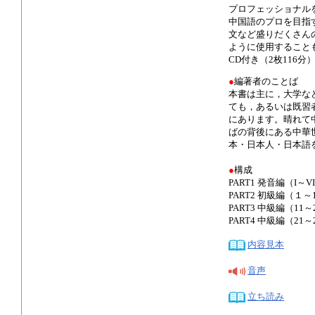
プロフェッショナル
中国語のプロを目指
文など盛りだくさんの
ように使用すること
CD付き（2枚116
●
編著者のことば
本書は主に，大学な
ても，あるいは既習
にあります。晴れて
ばの背後にある中華
本・日本人・日本語
●
構成
PART1 発音編（I～VI
PART2 初級編（１～
PART3 中級編（11～
PART4 中級編（21～
内容見本
音声
立ち読み