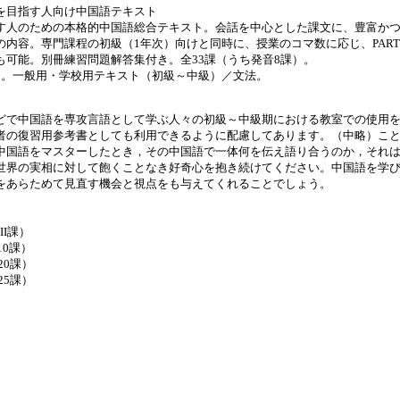
を目指す人向け中国語テキスト
す人のための本格的中国語総合テキスト。会話を中心とした課文に、豊富か
内容。専門課程の初級（1年次）向けと同時に、授業のコマ数に応じ、PART1・P
も可能。別冊練習問題解答集付き。全33課（うち発音8課）。
分）。一般用・学校用テキスト（初級～中級）／文法。
どで中国語を専攻言語として学ぶ人々の初級～中級期における教室での使用を
者の復習用参考書としても利用できるように配慮してあります。（中略）こ
中国語をマスターしたとき，その中国語で一体何を伝え語り合うのか，それ
世界の実相に対して飽くことなき好奇心を抱き続けてください。中国語を学び
をあらためて見直す機会と視点をも与えてくれることでしょう。
II課）
10課）
20課）
25課）