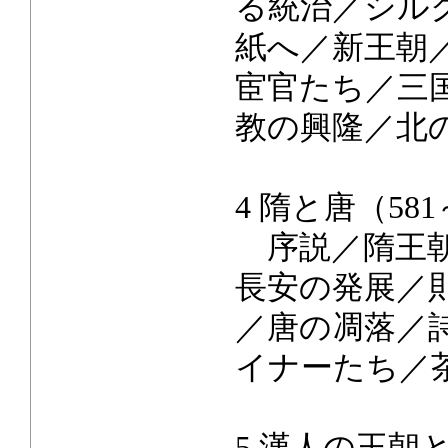
る統治／シル
紙へ／新王朝
宦官たち／三
教の興隆／北
4 隋と唐（581
序説／隋王朝
長安の発展／
／唐の凋落／
イナーたち／
5 漢人の王朝と