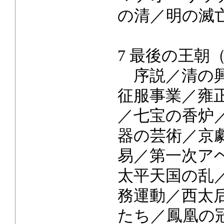
の清／明の滅
7 最後の王朝（1
序説／清の興
征服事業／雍
／七宝の香炉
器の芸術／京
易／第一次ア
太平天国の乱
務運動／西太
たち／鳳凰の