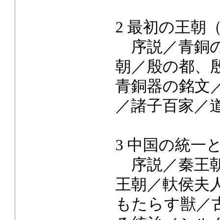
2 最初の王朝（
序説／青銅の
朝／殷の都、
青銅器の銘文
／諸子百家／
3 中国の統一と
序説／秦王朝
王朝／軑侯夫
もたらす獣／