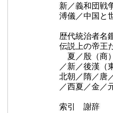
新／義和団戦
溥儀／中国と
歴代統治者名
伝説上の帝王
夏／殷（商）
／新／後漢（
北朝／隋／唐
／西夏／金／
索引 謝辞