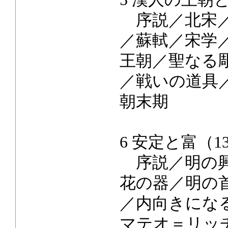
序説／北宋／
／蘇軾／宋学
王朝／聖なる
／戦いの道具
朝末期
6 安定と富（13
序説／明の興
花の器／明の
／内向きにな
マテオ＝リッ