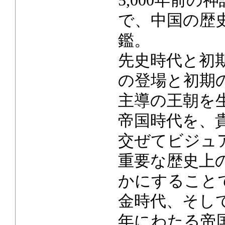
5,000年前
で、中国の歴
鑑。
先史時代と初
の登場と初期
主導の王朝を
帝国時代を、
交ぜてビジュ
重要な歴史上
かにすること
金時代、そして
年にわたる帝