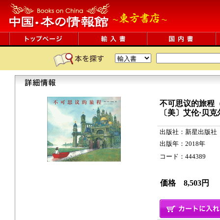
不可思议的旅程
〔美〕艾伦·贝克
出版社：新星出版社
出版年：2018年
コード：444389 2
価格 8,503円