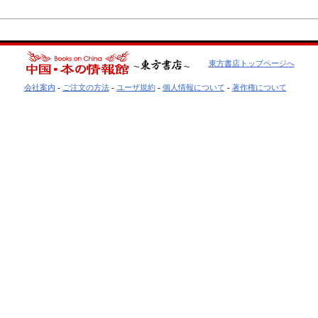
東方書店トップページへ
会社案内
-
ご注文の方法
-
ユーザ規約
-
個人情報について
-
著作権について