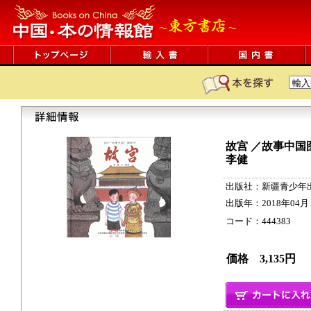
故宫 ／故事中国
李健
出版社：新疆青少年
出版年：2018年04月
コード：444383 40p
価格 3,135円