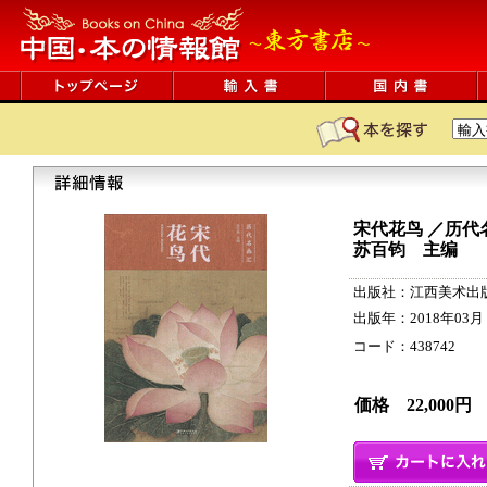
宋代花鸟 ／历代
苏百钧 主编
出版社：江西美术出
出版年：2018年03月
コード：438742 209
価格 22,000円