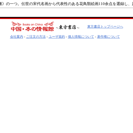
滙》の一つ。伝世の宋代名画から代表性のある花鳥類絵画110余点を選録し
東方書店トップページへ
会社案内
-
ご注文の方法
-
ユーザ規約
-
個人情報について
-
著作権について