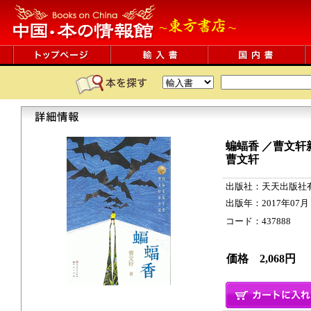
蝙蝠香 ／曹文轩
曹文轩
出版社：天天出版社
出版年：2017年07月
コード：437888 140
価格 2,068円