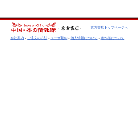
東方書店トップページへ
会社案内
-
ご注文の方法
-
ユーザ規約
-
個人情報について
-
著作権について