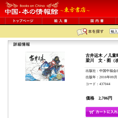
古井运木 ／儿
梁川 文・图（
出版社：中国中福会
出版年：2016年09月
コード：437044 22c
価格 2,706円