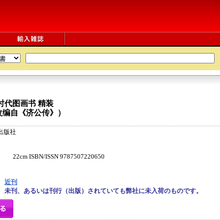
童时代图画书
精装
改编自《济公传》）
出版社
m ISBN/ISSN 9787507220650
近刊
未刊、あるいは刊行（出版）されていても弊社に未入荷のものです。