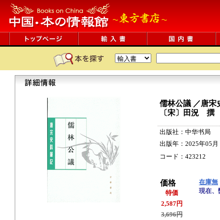
儒林公議 ／唐宋
〔宋〕田況 撰
出版社：中华书局
出版年：2025年05月
コード：423212 293
在庫無
価格
現在、
特価
2,587円
3,696円