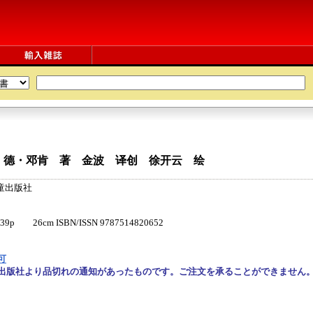
・德・邓肯 著 金波 译创 徐开云 绘
童出版社
 26cm ISBN/ISSN 9787514820652
可
出版社より品切れの通知があったものです。ご注文を承ることができません