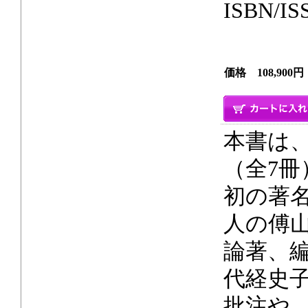
ISBN/IS
価格 108,900円
本書は、
（全7
初の著
人の傅山
論著、
代経史
批注や