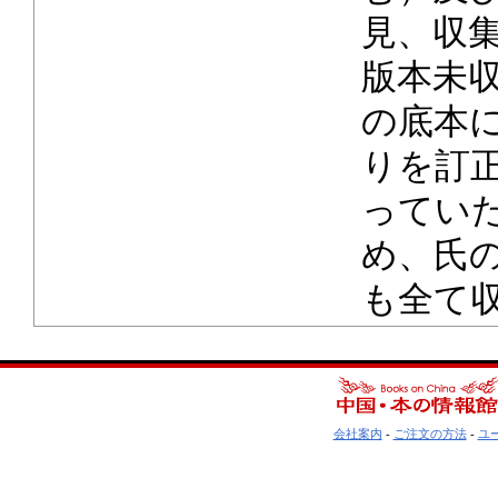
見、収
版本未
の底本
りを訂
ってい
め、氏
も全て
会社案内
-
ご注文の方法
-
ユ