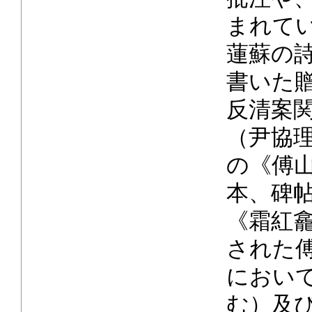
まれて
蓮蘇の
書いた
反清案
（尹協
の《傅
本、碑
《霜紅
された
におい
む）及