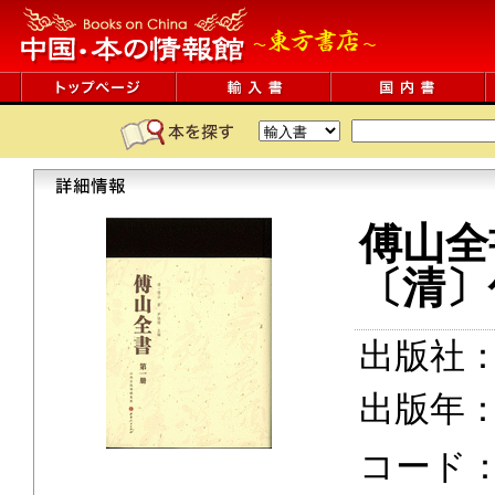
傅山全
〔清〕
出版社
出版年：2
コード：