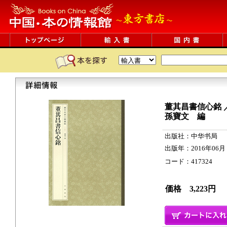
董其昌書信心銘 
孫寶文 編
出版社：中华书局
出版年：2016年06月
コード：417324 23p
価格 3,223円