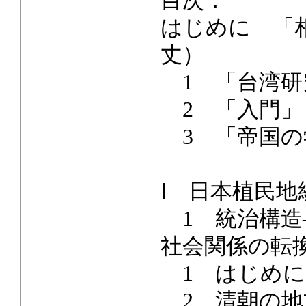
目次：
はじめに 「
丈）
1 「台湾研
2 「入門」
3 「帝国の
Ⅰ 日本植民
1 統治構造
社会関係の転
1 はじめに
2 清朝の地