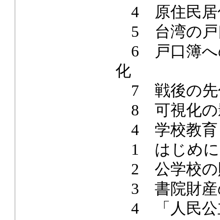
4 原住民居
5 台湾の戸
6 戸口簿へ
化
7 戦後の先
8 可視化の
4 学校教育
1 はじめに
2 公学校の
3 書院財産
4 「人民公