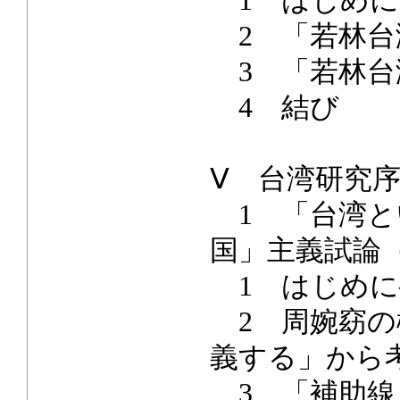
1 はじめに
2 「若林台
3 「若林台
4 結び
Ⅴ 台湾研究
1 「台湾と
国」主義試論
1 はじめに
2 周婉窈の
義する」から
3 「補助線