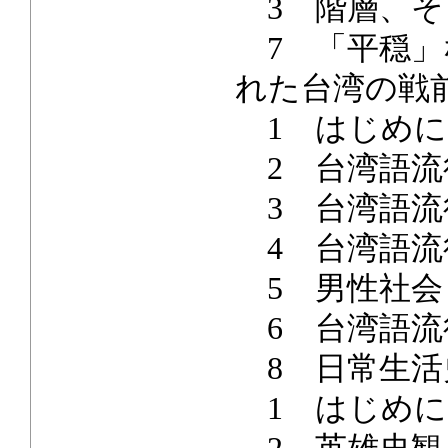
3 階層、そ
7 「平穏」
れた台湾の戦
1 はじめに
2 台湾語流
3 台湾語流
4 台湾語流
5 男性社会
6 台湾語流
8 日常生活
1 はじめに