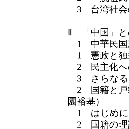
3 台湾社会
Ⅱ 「中国」
1 中華民国
1 憲政と独
2 民主化へ
3 さらなる
2 国籍と戸
園裕基）
1 はじめに
2 国籍の理