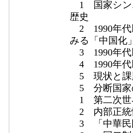
1 国家シン
歴史
2 1990年
みる「中国化
3 1990年
4 1990年
5 現状と課
5 分断国家
1 第二次世
2 内部正統
3 「中華民