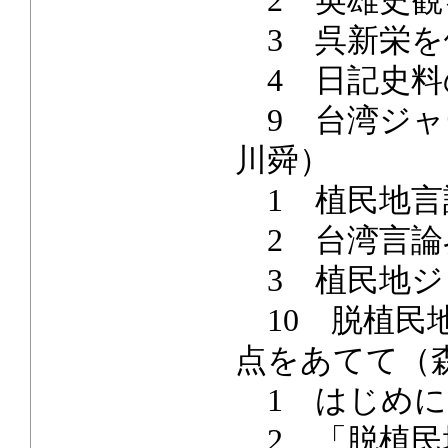
2 英雄史観
3 呉新栄を
4 日記史料
9 台湾ジャ
川舜）
1 植民地言
2 台湾言論
3 植民地ジ
10 脱植民
点をあてて（
1 はじめに
2 「脱植民