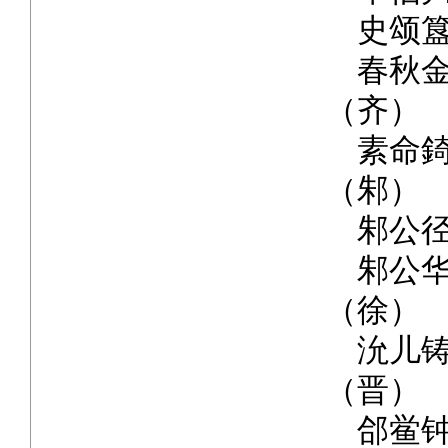
史颂簋
春秋金
（齐）
素命錡
（邾）
邾公径
邾公华
（徐）
沇儿铸
（晋）
郃鲎钟