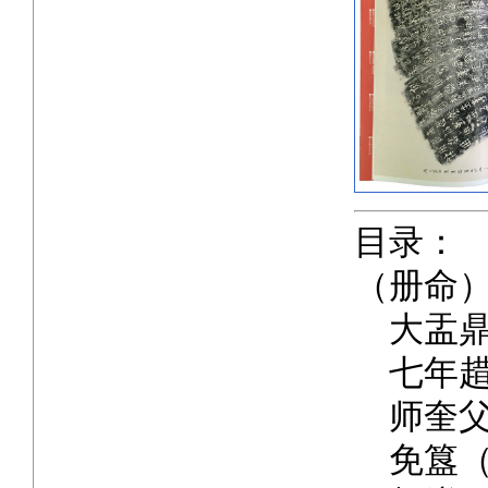
目录：
（册命
大盂鼎
七年趞
师奎父
免簋（