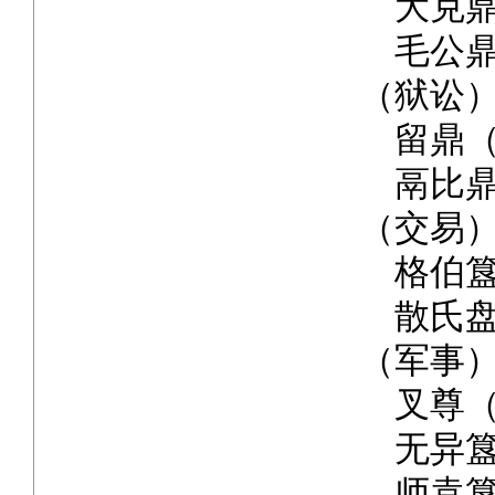
大克鼎
毛公鼎
（狱讼
留鼎（
鬲比鼎
（交易
格伯簋
散氏盘
（军事
叉尊（
无异簋
师袁簋