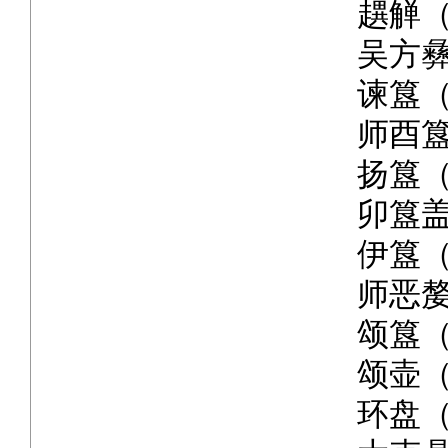
趩觯（
吴方彝
谏簋（
师酉簋
扬簋（
卯簋盖
伊簋（
师恶嫠
颂簋（
颂壶（
环盘（