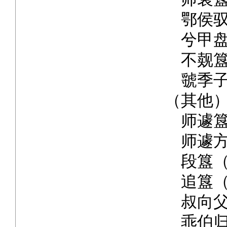
鄂侯驭
兮甲盘
不觌簋
虢季子
（其他
师遽簋
师遽方
段簋（
追簋（
叔向父
乖伯归