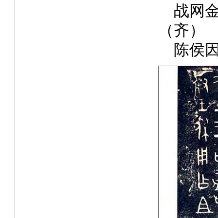
战网金
（齐）
陈侯因