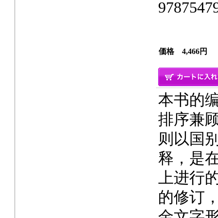
9787547
価格 4,466円
本书的
排序兼
则以国
释，是
上进行
的修订
金文字