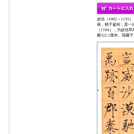
赵佶（1082～11
画，精于鉴别，是一
（1104），为赵佶
横322.1厘米。现