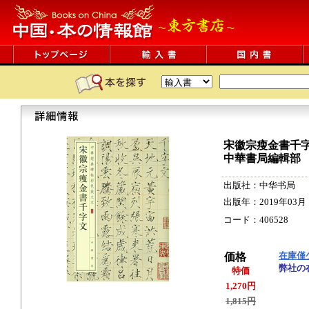
宋徽宗瘦金書千字
中華書局編輯部
出版社：中华书局
出版年：2019年03月
コード：406528 16p
在庫僅
価格
弊社の
特価
1,270円
1,815円