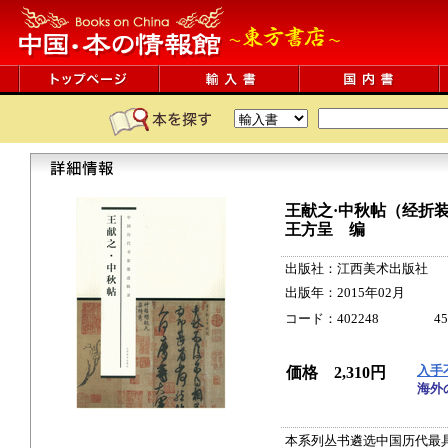
王献之·中秋帖（经折
王方呈 编
出版社：江西美术出版社
出版年：2015年02月
コード：402248 45cm IS
入手
価格 2,310円
海外
本系列丛书遴选中国历代最