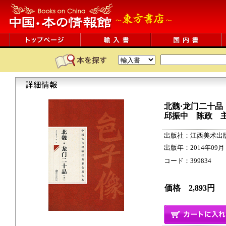
北魏·龙门二十品
邱振中 陈政 
出版社：江西美术出
出版年：2014年09月
コード：399834 58p
価格 2,893円