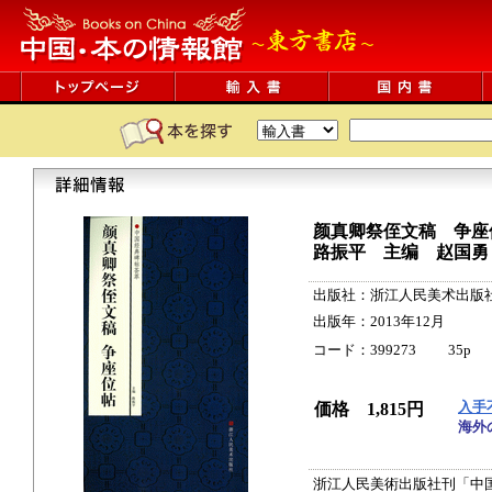
颜真卿祭侄文稿 争座
路振平 主编 赵国勇
出版社：浙江人民美术出版
出版年：2013年12月
コード：399273 35p 35cm
入手
価格 1,815円
海外
浙江人民美術出版社刊「中