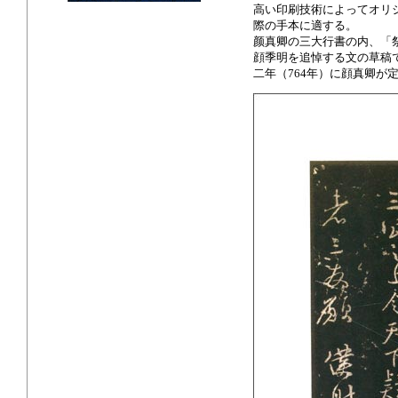
高い印刷技術によってオリ
際の手本に適する。
颜真卿の三大行書の内、「
顔季明を追悼する文の草稿
二年（764年）に顔真卿が