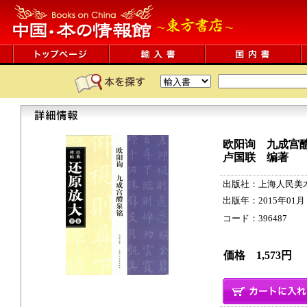
欧阳询 九成宫
卢国联 编著
出版社：上海人民美
出版年：2015年01月
コード：396487 135
価格 1,573円