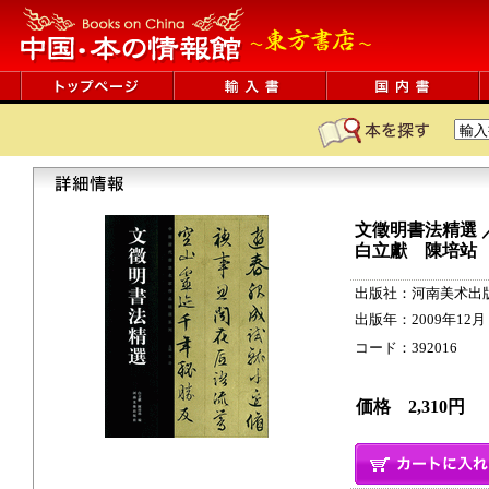
文徵明書法精選
白立獻 陳培站
出版社：河南美术出
出版年：2009年12月
コード：392016 57p
価格 2,310円