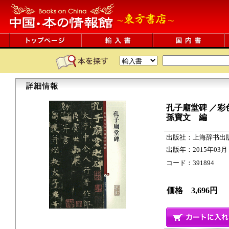
孔子廟堂碑 ／彩
孫寶文 編
出版社：上海辞书出
出版年：2015年03月
コード：391894 31p
価格 3,696円