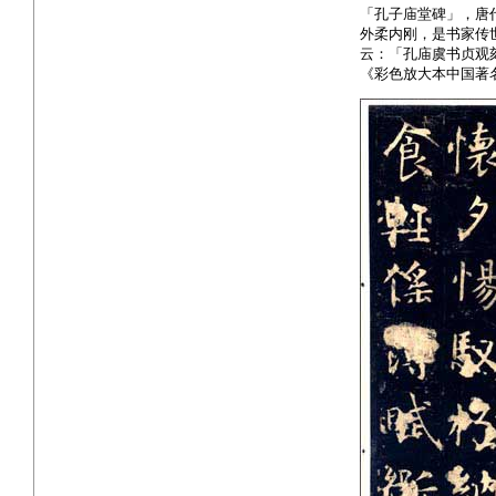
「孔子庙堂碑」，唐
外柔内刚，是书家传
云：「孔庙虞书贞观
《彩色放大本中国著