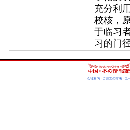
充分利
校核，
于临习
习的门
会社案内
-
ご注文の方法
-
ユ