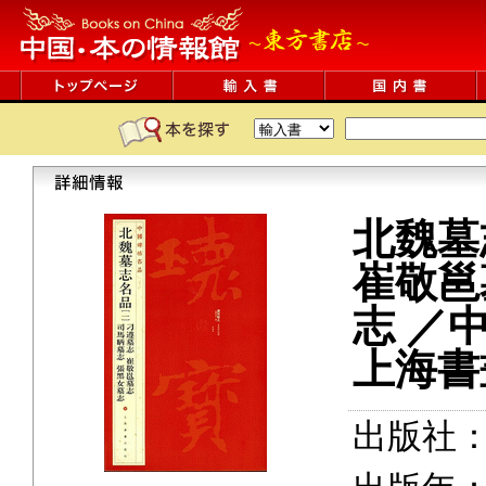
北魏墓
崔敬邕
志 ／
上海書
出版社