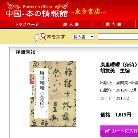
康里巎巎《杂诗
胡抗美 主编
出版社：湖南美术出
出版年：2012年12月
コード：391372 20p
価格 1,815円