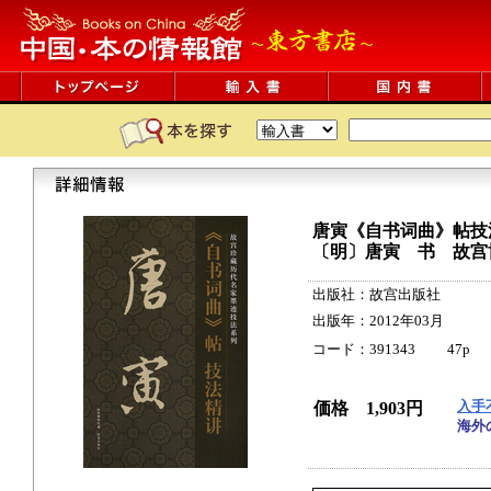
唐寅《自书词曲》帖技
〔明〕唐寅 书 故宫
出版社：故宫出版社
出版年：2012年03月
コード：391343 47p 37cm
入手
価格 1,903円
海外