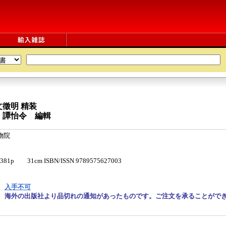
文徵明
精装
 譚怡令 編輯
物院
p 31cm ISBN/ISSN 9789575627003
入手不可
海外の出版社より品切れの通知があったものです。ご注文を承ることがで