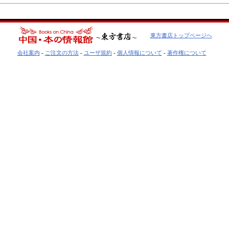
東方書店トップページへ
会社案内
-
ご注文の方法
-
ユーザ規約
-
個人情報について
-
著作権について