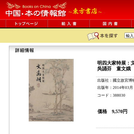
明四大家特展：
吳誦芬 童文娥
出版社：國立故宮博
出版年：2014年03月
コード：388030 381
価格 9,570円