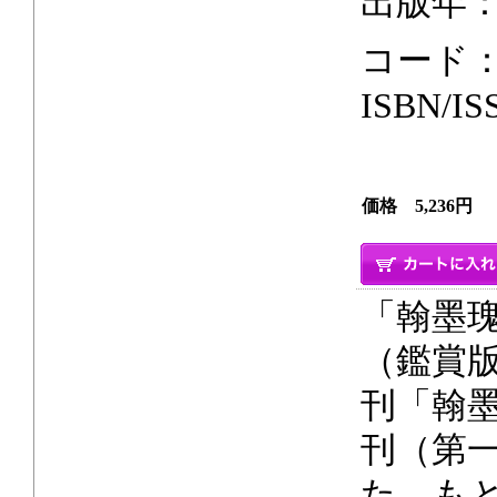
出版年：2
コード：
ISBN/IS
価格 5,236円
「翰墨
（鑑賞版
刊「翰
刊（第
た。も