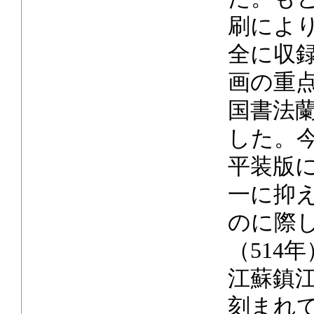
刷によ
全に収録
画の重
国書法
した。
平装版
一に抑
のに際し
（514
江蘇鎮
刻まれ