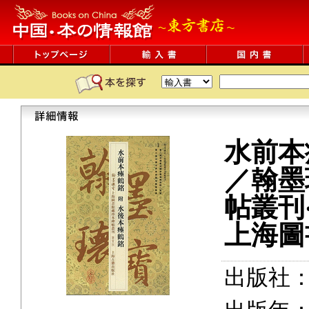
水前本
／翰墨
帖叢刊
上海圖
出版社