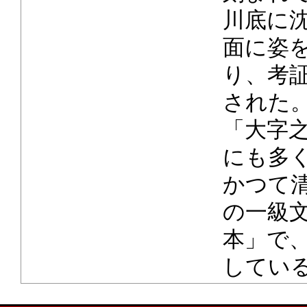
川底に
面に姿
り、考
された
「大字
にも多
かつて
の一級
本」で
してい