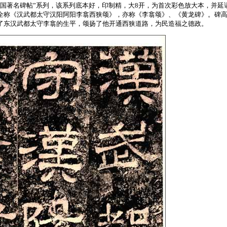
中国著名碑帖”系列，该系列底本好，印制精，大8开，为首次彩色放大本，并
全称《汉武都太守汉阳阿阳李翕西狭颂》，亦称《李翕颂》、《黄龙碑》。碑
了东汉武都太守李翕的生平，颂扬了他开通西狭道路，为民造福之德政。