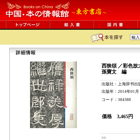
西狭頌 ／彩色放
孫寶文 編
出版社：上海辞书出
出版年：2014年01月
コード：384388 35p
価格 3,465円
>>