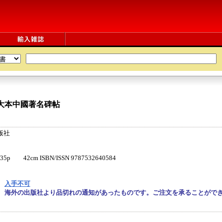
大本中國著名碑帖
版社
 42cm ISBN/ISSN 9787532640584
入手不可
海外の出版社より品切れの通知があったものです。ご注文を承ることがで