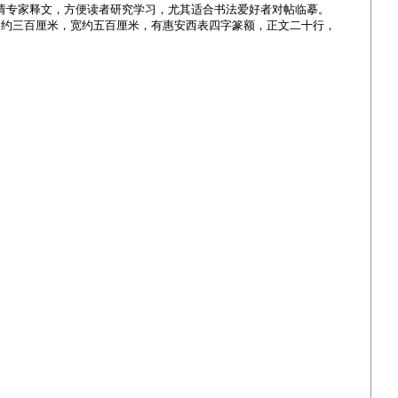
延请专家释文，方便读者研究学习，尤其适合书法爱好者对帖临摹。
高约三百厘米，宽约五百厘米，有惠安西表四字篆额，正文二十行，